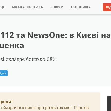
ИЩЕ
МІСЬКА ПОЛІТИКА
СОЦІУМ
ЕКОНОМІКА
ПІ
112 та NewsOne: в Києві н
ошенка
ві складає близько 68%.
айдан
ороди!
 «Хмарочос» пише про розвиток міст 12 років