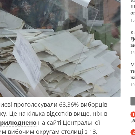
К
Ш
о
15
К
Fj
ви
15
М
т
ж
10
Києві проголосували 68,36% виборців
у. Це на кілька відсотків вище, ніж в
з
прилюднено
на сайті Центральної
ним вибочим округам столиці з 13.