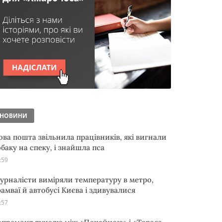
НОВИНИ
ова пошта звільнила працівників, які вигнали
обаку на спеку, і знайшла пса
:59
урналісти виміряли температуру в метро,
рамваї й автобусі Києва і здивувалися
:57