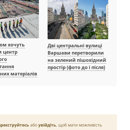
вом хочуть
Дві центральні вулиці
и центр
Варшави перетворили
ого
на зелений пішохідний
тання
простір (фото до і після)
них матеріалів
ареєструйтесь
або
увійдіть
, щоб мати можливість