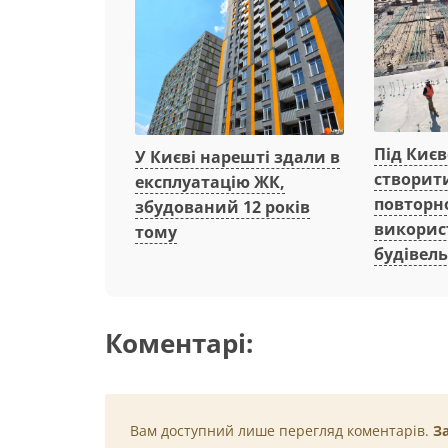
Під Киє
У Києві нарешті здали в
створит
експлуатацію ЖК,
повторн
збудований 12 років
викорис
тому
будівель
Коментарі:
Вам доступний лише перегляд коментарів.
З