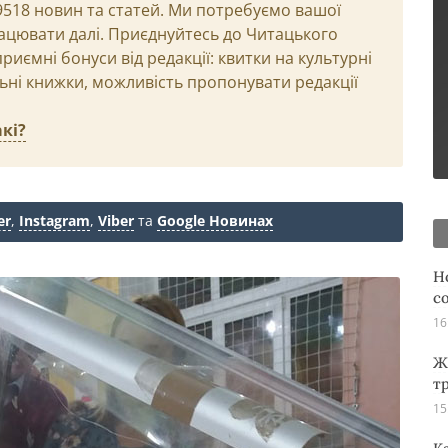
29518 новин та статей. Ми потребуємо вашої
ацювати далі. Приєднуйтесь до Читацького
иємні бонуси від редакції: квитки на культурні
льні книжки, можливість пропонувати редакції
кі?
er
,
Instagram
,
Viber
та
Google Новинах
Н
с
16
Ж
т
15