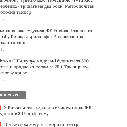
апремонт тунелю між «Почайною» і «Тараса
евченка» триватиме два роки. Метрополітен
голосив тендер
:37
омпанія, яка будувала ЖК Poetica, Diadans та
ord у Києві, закрила офіс. А співвласник
їхав з країни
:19
істо в США купує модульні будинки за 300
исяч, а продає жителям за 250. Так вирішує
итлову кризу
:32
ПОПУЛЯРНЕ
У Києві нарешті здали в експлуатацію ЖК,
будований 12 років тому
Під Києвом хочуть створити центр