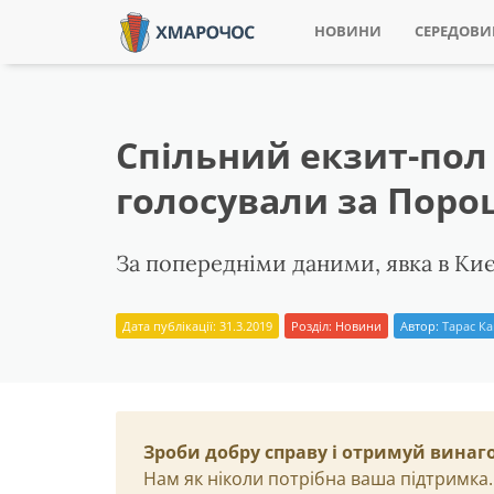
НОВИНИ
СЕРЕДОВ
Спільний екзит-пол 
голосували за Пор
За попередніми даними, явка в Киє
Дата публікації: 31.3.2019
Розділ:
Новини
Автор:
Тарас К
Зроби добру справу і отримуй винаг
Нам як ніколи потрібна ваша підтримка.