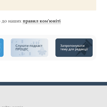
о до наших
правил ком’юніті