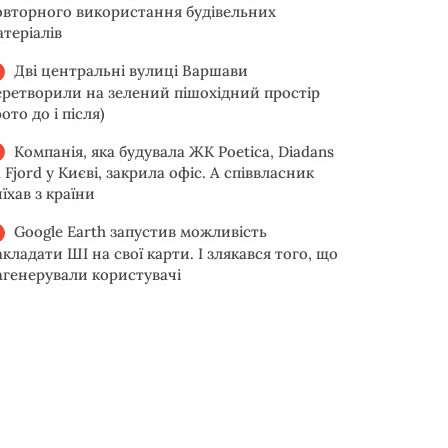
овторного використання будівельних
атеріалів
Дві центральні вулиці Варшави
еретворили на зелений пішохідний простір
ото до і після)
Компанія, яка будувала ЖК Poetica, Diadans
 Fjord у Києві, закрила офіс. А співвласник
їхав з країни
Google Earth запустив можливість
акладати ШІ на свої карти. І злякався того, що
агенерували користувачі