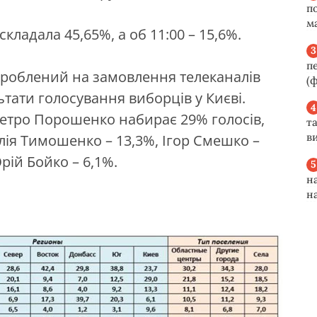
п
м
складала 45,65%, а об 11:00 – 15,6%.
п
 зроблений на замовлення телеканалів
(ф
ьтати голосування виборців у Києві.
Петро Порошенко набирає 29% голосів,
та
ви
ія Тимошенко – 13,3%, Ігор Смешко –
рій Бойко – 6,1%.
н
н