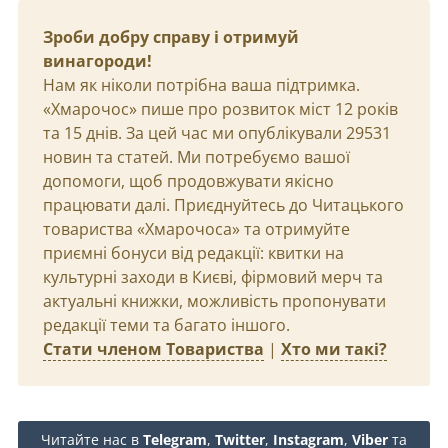
Зроби добру справу і отримуй
винагороди!
Нам як ніколи потрібна ваша підтримка.
«Хмарочос» пише про розвиток міст 12 років
та 15 днів. За цей час ми опублікували 29531
новин та статей. Ми потребуємо вашої
допомоги, щоб продовжувати якісно
працювати далі. Приєднуйтесь до Читацького
товариства «Хмарочоса» та отримуйте
приємні бонуси від редакції: квитки на
культурні заходи в Києві, фірмовий мерч та
актуальні книжки, можливість пропонувати
редакції теми та багато іншого.
Стати членом Товариства
|
Хто ми такі?
Читайте нас в
Telegram
,
Twitter
,
Instagram
,
Viber
та