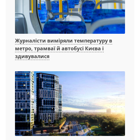
Журналісти виміряли температуру в
метро, трамваї й автобусі Києва і
здивувалися