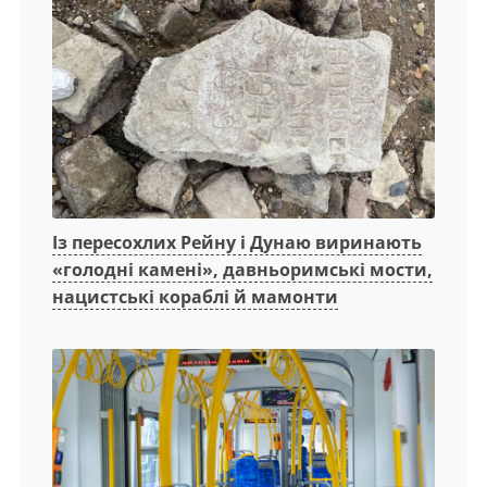
Із пересохлих Рейну і Дунаю виринають
«голодні камені», давньоримські мости,
нацистські кораблі й мамонти