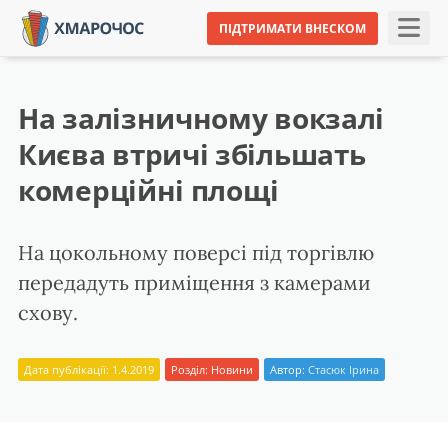
ПІДТРИМАТИ ВНЕСКОМ
На залізничному вокзалі
Києва втричі збільшать
комерційні площі
На цокольному поверсі під торгівлю
передадуть приміщення з камерами
схову.
Дата публікації: 1.4.2019
Розділ:
Новини
Автор:
Стасюк Ірина