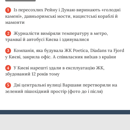
Із пересохлих Рейну і Дунаю виринають «голодні
камені», давньоримські мости, нацистські кораблі й
мамонти
Журналісти виміряли температуру в метро,
трамваї й автобусі Києва і здивувалися
Компанія, яка будувала ЖК Poetica, Diadans та Fjord
у Києві, закрила офіс. А співвласник виїхав з країни
У Києві нарешті здали в експлуатацію ЖК,
збудований 12 років тому
Дві центральні вулиці Варшави перетворили на
зелений пішохідний простір (фото до і після)