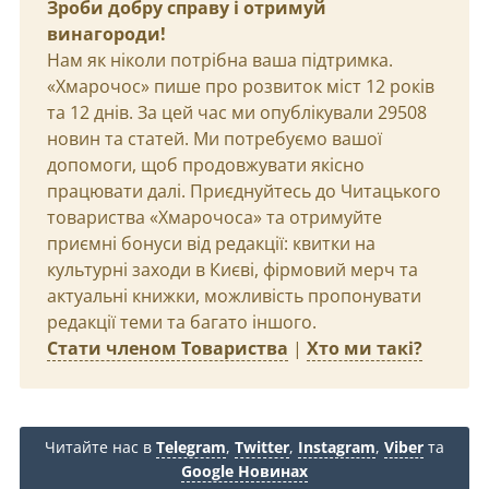
Зроби добру справу і отримуй
винагороди!
Нам як ніколи потрібна ваша підтримка.
«Хмарочос» пише про розвиток міст 12 років
та 12 днів. За цей час ми опублікували 29508
новин та статей. Ми потребуємо вашої
допомоги, щоб продовжувати якісно
працювати далі. Приєднуйтесь до Читацького
товариства «Хмарочоса» та отримуйте
приємні бонуси від редакції: квитки на
культурні заходи в Києві, фірмовий мерч та
актуальні книжки, можливість пропонувати
редакції теми та багато іншого.
Стати членом Товариства
|
Хто ми такі?
Читайте нас в
Telegram
,
Twitter
,
Instagram
,
Viber
та
Google Новинах