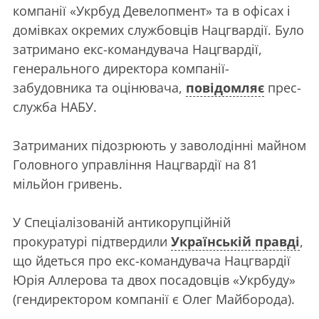
компанії «Укрбуд Девелопмент» та в офісах і
домівках окремих службовців Нацгвардії. Було
затримано екс-командувача Нацгвардії,
генерального директора компанії-
забудовника та оцінювача,
повідомляє
прес-
служба НАБУ.
Затриманих підозрюють у заволодінні майном
Головного управління Нацгвардії на 81
мільйон гривень.
У Спеціалізованій антикорупційній
прокуратурі підтвердили
Українській правді
,
що йдеться про екс-командувача Нацгвардії
Юрія Аллерова та двох посадовців «Укрбуду»
(гендиректором компанії є Олег Майборода).