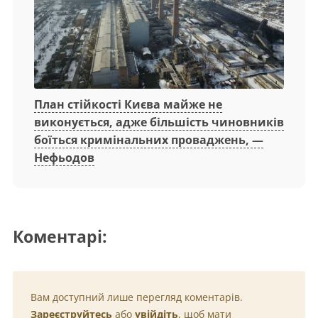
План стійкості Києва майже не
виконується, адже більшість чиновників
боїться кримінальних проваджень, —
Нефьодов
Коментарі:
Вам доступний лише перегляд коментарів.
Зареєструйтесь
або
увійдіть
, щоб мати