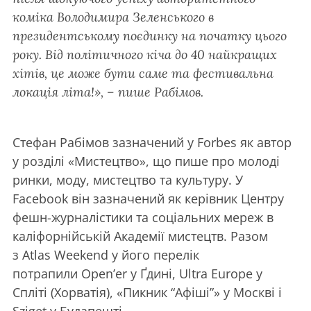
коміка Володимира Зеленського в
президентському поєдинку на початку цього
року. Від політичного кіча до 40 найкращих
хітів, це може бути
саме та
фестивальна
локація літа!», – пише Рабімов.
Стефан Рабімов зазначений у Forbes як автор
у розділі «Мистецтво», що пише про молоді
ринки, моду, мистецтво та культуру. У
Facebook він зазначений як керівник Центру
фешн-журналістики та соціальних мереж в
каліфорнійській Академії мистецтв. Разом
з Atlas Weekend у його перелік
потрапили Open’er у Ґдині, Ultra Europe у
Спліті (Хорватія), «Пикник “Афіші”» у Москві і