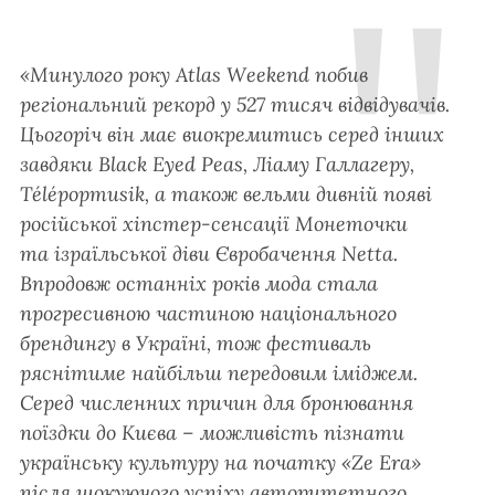
«Минулого року Atlas Weekend побив
регіональний рекорд у 527 тисяч відвідувачів.
Цьогоріч він має виокремитись серед інших
завдяки Black Eyed Peas, Ліаму Галлагеру,
Télépopmusik, а також вельми дивній появі
російської хіпстер-сенсації Монеточки
та ізраїльської діви Євробачення Netta.
Впродовж останніх років мода стала
прогресивною частиною національного
брендингу в Україні, тож фестиваль
ряснітиме найбільш передовим іміджем.
Серед численних причин для бронювання
поїздки до Києва – можливість пізнати
українську культуру на початку «Ze Era»
після шокуючого успіху авторитетного