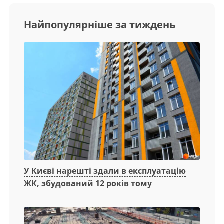
Найпопулярніше за тиждень
У Києві нарешті здали в експлуатацію
ЖК, збудований 12 років тому