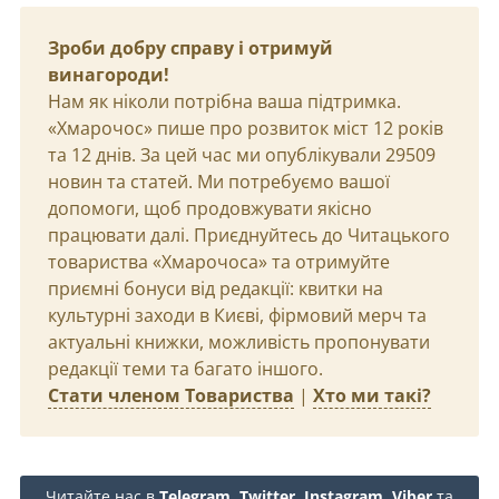
Зроби добру справу і отримуй
винагороди!
Нам як ніколи потрібна ваша підтримка.
«Хмарочос» пише про розвиток міст 12 років
та 12 днів. За цей час ми опублікували 29509
новин та статей. Ми потребуємо вашої
допомоги, щоб продовжувати якісно
працювати далі. Приєднуйтесь до Читацького
товариства «Хмарочоса» та отримуйте
приємні бонуси від редакції: квитки на
культурні заходи в Києві, фірмовий мерч та
актуальні книжки, можливість пропонувати
редакції теми та багато іншого.
Стати членом Товариства
|
Хто ми такі?
Читайте нас в
Telegram
,
Twitter
,
Instagram
,
Viber
та