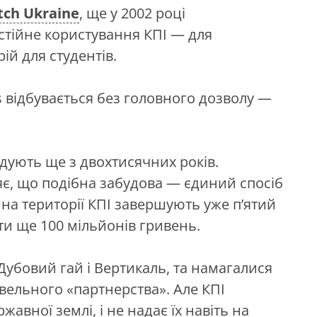
tch Ukraine
, ще у 2002 році
остійне користування КПІ
— для
ій для студентів.
 відбувається без головного дозволу —
удують ще з двохтисячних років.
яє, що подібна забудова — єдиний спосіб
на території КПІ завершують уже п’ятий
ти ще 100 мільйонів гривень.
Дубовий гай і Вертикаль, та намагалися
івельного «партнерства». Але КПІ
авної землі, і не надає їх навіть на