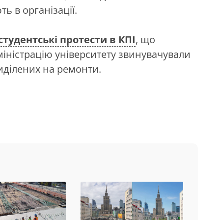
ь в організації.
студентські протести в КПІ
, що
дміністрацію університету звинувачували
виділених на ремонти.