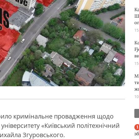
К
Ш
о
15
К
Fj
ви
15
М
т
ж
10
крило кримінальне провадження щодо
 університету «Київський політехнічний
з
Михайла Згуровського.