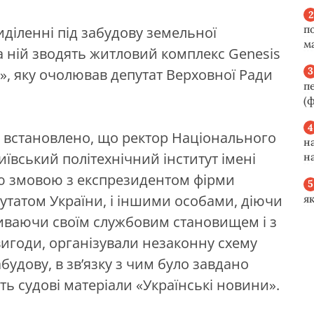
п
діленні під забудову земельної
м
а ній зводять житловий комплекс Genesis
», яку очолював депутат Верховної Ради
п
(ф
я встановлено, що ректор Національного
н
иївський політехнічний інститут імені
н
ою змовою з експрезидентом фірми
утатом України, і іншими особами, діючи
я
иваючи своїм службовим становищем і з
игоди, організували незаконну схему
будову, в зв’язку з чим було завдано
ь судові матеріали
«Українські новини».