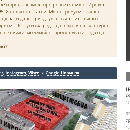
 «Хмарочос» пише про розвиток міст 12 років
29518 новин та статей. Ми потребуємо вашої
ацювати далі. Приєднуйтесь до Читацького
иємні бонуси від редакції: квитки на культурні
льні книжки, можливість пропонувати редакції
кі?
er
,
Instagram
,
Viber
та
Google Новинах
Н
с
16
Ж
т
15