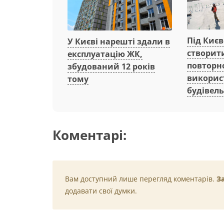
Під Киє
У Києві нарешті здали в
створит
експлуатацію ЖК,
повторн
збудований 12 років
викорис
тому
будівель
Коментарі:
Вам доступний лише перегляд коментарів.
З
додавати свої думки.