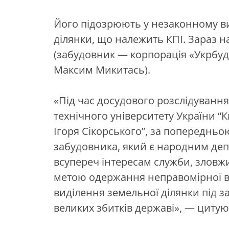
Його підозрюють у незаконному ви
ділянки, що належить КПІ. Зараз н
(забудовник
—
корпорація «Укрбуд
Максим Микитась).
«Під час досудового розслідуванн
технічного університету України “К
Ігоря Сікорського”, за попереднь
забудовника, який є народним деп
всупереч інтересам служби, зловж
метою одержання неправомірної в
виділення земельної ділянки під за
великих збитків державі»,
— цитуют