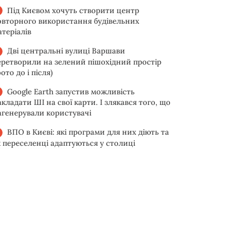
Під Києвом хочуть створити центр
овторного використання будівельних
атеріалів
Дві центральні вулиці Варшави
еретворили на зелений пішохідний простір
ото до і після)
Google Earth запустив можливість
акладати ШІ на свої карти. І злякався того, що
агенерували користувачі
ВПО в Києві: які програми для них діють та
к переселенці адаптуються у столиці