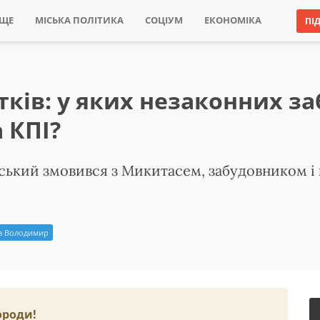
ИЩЕ
МІСЬКА ПОЛІТИКА
СОЦІУМ
ЕКОНОМІКА
ПІ
тків: у яких незаконних з
 КПІ?
овський змовився з Микитасем, забудовником 
ов Володимир
ороди!