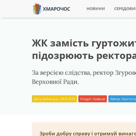
НОВИНИ
СЕРЕДОВ
ЖК замість гуртожи
підозрюють ректора
За версією слідства, ректор Згур
Верховної Ради.
Дата публікації: 29.8.2019
Розділ:
Новини
Автор:
Хенгіст
Зроби добру справу і отримуй винаг