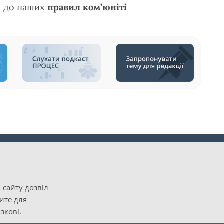
о до наших
правил ком’юніті
 сайту дозвіл
рите для
зкові.