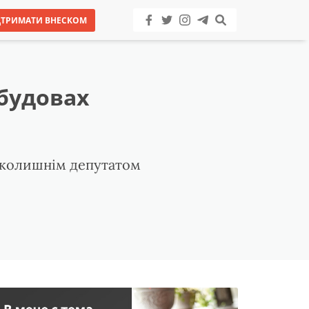
ДТРИМАТИ ВНЕСКОМ
абудовах
і колишнім депутатом