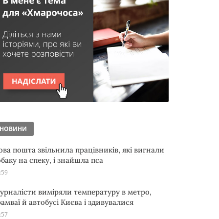
НОВИНИ
ова пошта звільнила працівників, які вигнали
обаку на спеку, і знайшла пса
:59
урналісти виміряли температуру в метро,
рамваї й автобусі Києва і здивувалися
:57