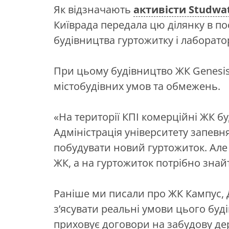
Як відзначають
активісти Studwa
Київрада передала цю ділянку в п
будівництва
гуртожитку і лаборатор
При цьому будівництво ЖК Genesis
містобудівних умов та обмежень.
«На території КПІ комерційні ЖК б
Адміністрація університету запевн
побудувати новий гуртожиток. Але 
ЖК, а на гуртожиток потрібно знай
Раніше ми писали про ЖК Кампус, 
з’ясувати реальні умови цього буд
приховує договори на забудову держ