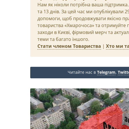
Нам як ніколи потрібна ваша підтримка.
та 13 днів. За цей час ми опублікували 
допомоги, щоб продовжувати якісно пр
товариства «Хмарочоса» та отримуйте пр
заходи в Києві, фірмовий мерч та актуа
теми та багато іншого.
Стати членом Товариства
|
Хто ми та
Читайте нас в
Telegram
,
Twitt