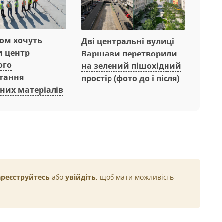
вом хочуть
Дві центральні вулиці
и центр
Варшави перетворили
ого
на зелений пішохідний
тання
простір (фото до і після)
них матеріалів
ареєструйтесь
або
увійдіть
, щоб мати можливість