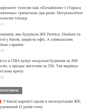
апремонт тунелю між «Почайною» і «Тараса
евченка» триватиме два роки. Метрополітен
голосив тендер
:37
омпанія, яка будувала ЖК Poetica, Diadans та
ord у Києві, закрила офіс. А співвласник
їхав з країни
:19
істо в США купує модульні будинки за 300
исяч, а продає жителям за 250. Так вирішує
итлову кризу
:32
ПОПУЛЯРНЕ
У Києві нарешті здали в експлуатацію ЖК,
будований 12 років тому