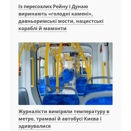
Із пересохлих Рейну і Дунаю
виринають «голодні камені»,
давньоримські мости, нацистські
кораблі й мамонти
Журналісти виміряли температуру в
метро, трамваї й автобусі Києва і
здивувалися