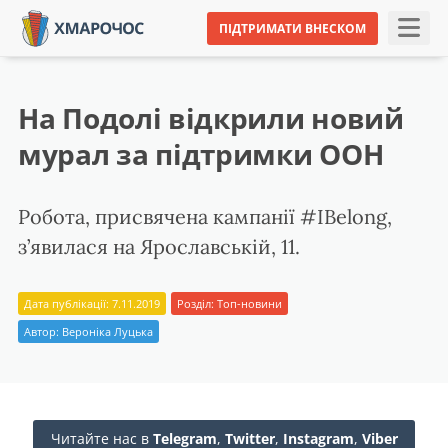
ПІДТРИМАТИ ВНЕСКОМ
На Подолі відкрили новий
мурал за підтримки ООН
Робота, присвячена кампанії #IBelong,
з’явилася на Ярославській, 11.
Дата публікації: 7.11.2019
Розділ:
Топ-новини
Автор:
Вероніка Луцька
Читайте нас в
Telegram
,
Twitter
,
Instagram
,
Viber