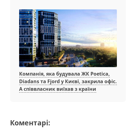
Компанія, яка будувала ЖК Poetica,
Diadans та Fjord у Києві, закрила офіс.
А співвласник виїхав з країни
Коментарі: