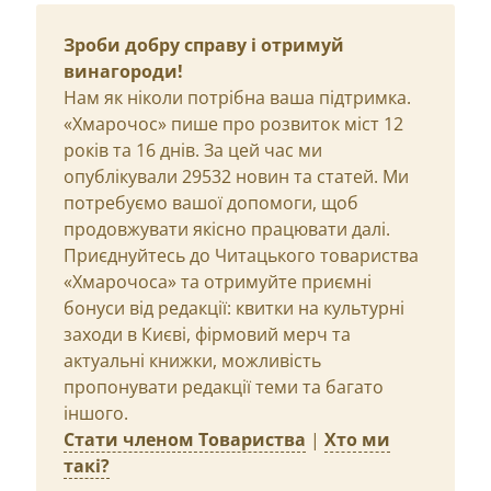
Зроби добру справу і отримуй
винагороди!
Нам як ніколи потрібна ваша підтримка.
«Хмарочос» пише про розвиток міст 12
років та 16 днів. За цей час ми
опублікували 29532 новин та статей. Ми
потребуємо вашої допомоги, щоб
продовжувати якісно працювати далі.
Приєднуйтесь до Читацького товариства
«Хмарочоса» та отримуйте приємні
бонуси від редакції: квитки на культурні
заходи в Києві, фірмовий мерч та
актуальні книжки, можливість
пропонувати редакції теми та багато
іншого.
Стати членом Товариства
|
Хто ми
такі?