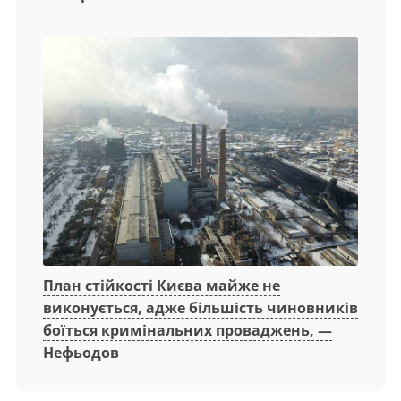
План стійкості Києва майже не
виконується, адже більшість чиновників
боїться кримінальних проваджень, —
Нефьодов