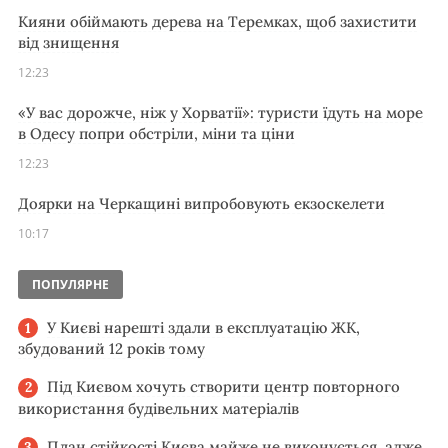
Кияни обіймають дерева на Теремках, щоб захистити
від знищення
12:23
«У вас дорожче, ніж у Хорватії»: туристи їдуть на море
в Одесу попри обстріли, міни та ціни
12:23
Доярки на Черкащині випробовують екзоскелети
10:17
ПОПУЛЯРНЕ
У Києві нарешті здали в експлуатацію ЖК,
збудований 12 років тому
Під Києвом хочуть створити центр повторного
використання будівельних матеріалів
План стійкості Києва майже не виконується, адже