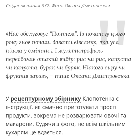
Сніданок школи 332. Фото: Оксана Дмитровская
«Нас обслуговує “Понтем”. Із початку цього
року знов почали давати вівсянку, яка уся
пішла у смітник. І мультипрофиль
передбачає отакий вибір: рис чи рис, капуста
чи капуста, буряк чи буряк. Ніякого сиру чи
фруктів зараз», – пише Оксана Дмитровська.
У
рецептурному збірнику
Клопотенка є
інструкції, як смачно приготувати прості
продукти, зокрема не розварювати овочі та
макарони. Судячи з фото, не всім шкільним
кухарям це вдається.