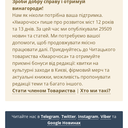
Зроби добру справу і отримуй
винагороди!
Нам як ніколи потрібна ваша підтримка.
«Хмарочос» пише про розвиток міст 12 років
та 13 днів. За цей час ми опублікували 29509
новин та статей. Ми потребуємо вашої
допомоги, щоб продовжувати якісно
працювати далі. Приєднуйтесь до Читацького
товариства «Хмарочоса» та отримуйте
приємні бонуси від редакції: квитки на
культурні заходи в Києві, фірмовий мерч та
актуальні книжки, можливість пропонувати
редакції теми та багато іншого.
Стати членом Товариства
|
Хто ми такі?
Читайте нас в
Telegram
,
Twitter
,
Instagram
,
Viber
та
Google Новинах