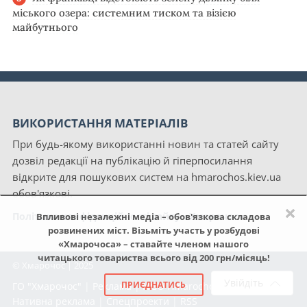
міського озера: системним тиском та візією
майбутнього
ВИКОРИСТАННЯ МАТЕРІАЛІВ
При будь-якому використанні новин та статей сайту
дозвіл редакції на публікацію й гіперпосилання
відкрите для пошукових систем на hmarochos.kiev.ua
обов'язкові.
×
Політика конфіденційності сайту «Хмарочос»
Впливові незалежні медіа – обов'язкова складова
розвинених міст. Візьміть участь у розбудові
«Хмарочоса» – ставайте членом нашого
читацького товариства всього від 200 грн/місяць!
© Хмарочос | 2025
Увійдіть
ПРИЄДНАТИСЬ
ГО "Хмарочос"
|
Реклама
|
NGO Hmarochos
|
Про нас
|
Нативна реклама
|
Спецпроекти
|
RSS