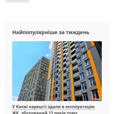
Найпопулярніше за тиждень
У Києві нарешті здали в експлуатацію
ЖК, збудований 12 років тому