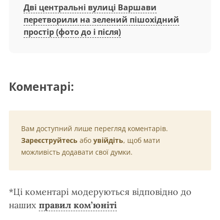
Дві центральні вулиці Варшави
перетворили на зелений пішохідний
простір (фото до і після)
Коментарі:
Вам доступний лише перегляд коментарів.
Зареєструйтесь
або
увійдіть
, щоб мати
можливість додавати свої думки.
*Ці коментарі модеруються відповідно до
наших
правил ком’юніті