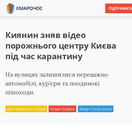
ПІДТРИМАТ
Киянин зняв відео
порожнього центру Києва
під час карантину
На вулицях залишилися переважно
автомобілі, кур'єри та поодинокі
пішоходи.
Дата публікації: 1.4.2020
Розділ:
Новини
Автор:
Стасюк Ірина