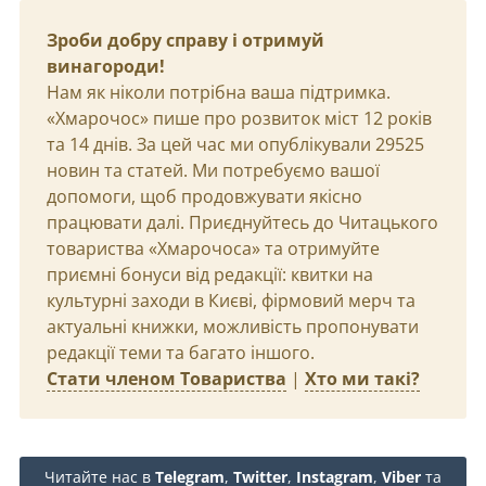
Зроби добру справу і отримуй
винагороди!
Нам як ніколи потрібна ваша підтримка.
«Хмарочос» пише про розвиток міст 12 років
та 14 днів. За цей час ми опублікували 29525
новин та статей. Ми потребуємо вашої
допомоги, щоб продовжувати якісно
працювати далі. Приєднуйтесь до Читацького
товариства «Хмарочоса» та отримуйте
приємні бонуси від редакції: квитки на
культурні заходи в Києві, фірмовий мерч та
актуальні книжки, можливість пропонувати
редакції теми та багато іншого.
Стати членом Товариства
|
Хто ми такі?
Читайте нас в
Telegram
,
Twitter
,
Instagram
,
Viber
та