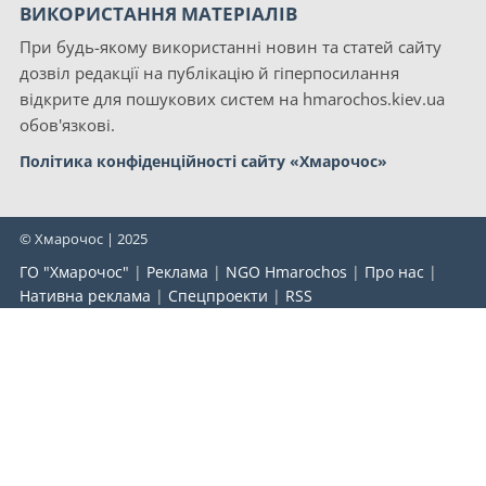
ВИКОРИСТАННЯ МАТЕРІАЛІВ
При будь-якому використанні новин та статей сайту
дозвіл редакції на публікацію й гіперпосилання
відкрите для пошукових систем на hmarochos.kiev.ua
обов'язкові.
Політика конфіденційності сайту «Хмарочос»
© Хмарочос | 2025
ГО "Хмарочос"
|
Реклама
|
NGO Hmarochos
|
Про нас
|
Нативна реклама
|
Спецпроекти
|
RSS