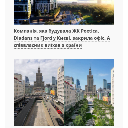
Компанія, яка будувала ЖК Poetica,
Diadans та Fjord у Києві, закрила офіс. А
співвласник виїхав з країни