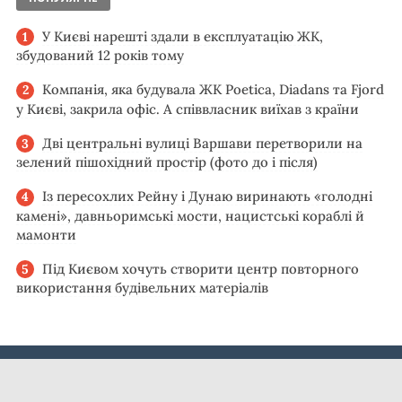
У Києві нарешті здали в експлуатацію ЖК,
збудований 12 років тому
Компанія, яка будувала ЖК Poetica, Diadans та Fjord
у Києві, закрила офіс. А співвласник виїхав з країни
Дві центральні вулиці Варшави перетворили на
зелений пішохідний простір (фото до і після)
Із пересохлих Рейну і Дунаю виринають «голодні
камені», давньоримські мости, нацистські кораблі й
мамонти
Під Києвом хочуть створити центр повторного
використання будівельних матеріалів