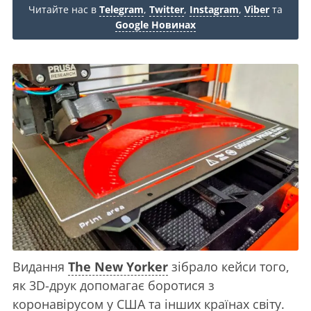
Читайте нас в
Telegram
,
Twitter
,
Instagram
,
Viber
та
Google Новинах
Видання
The New Yorker
зібрало кейси того,
як 3D-друк допомагає боротися з
коронавірусом у США та інших країнах світу.