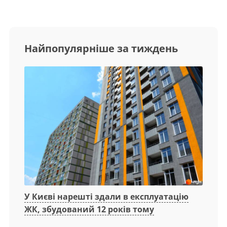
Найпопулярніше за тиждень
У Києві нарешті здали в експлуатацію
ЖК, збудований 12 років тому