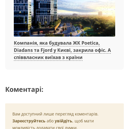
Компанія, яка будувала ЖК Poetica,
Diadans та Fjord у Києві, закрила офіс. А
співвласник виїхав з країни
Коментарі:
Вам доступний лише перегляд коментарів.
Зареєструйтесь
або
увійдіть
, щоб мати
можливість додавати свої думки.