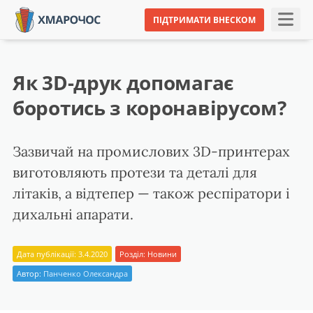
ПІДТРИМАТИ ВНЕСКОМ
Як 3D-друк допомагає
боротись з коронавірусом?
Зазвичай на промислових 3D-принтерах
виготовляють протези та деталі для
літаків, а відтепер — також респіратори і
дихальні апарати.
Дата публікації: 3.4.2020
Розділ:
Новини
Автор:
Панченко Олександра