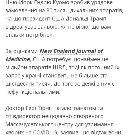
Нью-Йорк Ендрю Куомо зробив урядове
замовлення на 30 тисяч дихальних апаратів,
на що президент США Дональд Трамп
відреагував заявою: «Я не вірю, що вам
стільки потрібно».
За оцінками
New England Journal of
Medicine,
США потребує щонайменше
мільйон апаратів ШВЛ, тоді як поточний їх
запас у країні становить не більше ста
шістдесяти тисяч. До того ж, деякі з них є
нефункціональними.
Доктор Гері Тірні, паталогоанатом та
співдиректор нещодавно створеного
Массачусетського центру для утримання
хворих на COVID-19, заявив, що відтак вони