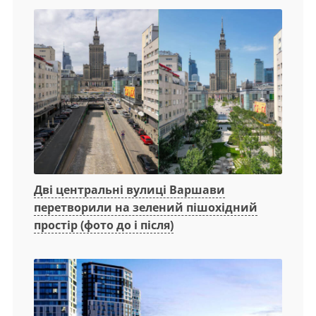
Дві центральні вулиці Варшави
перетворили на зелений пішохідний
простір (фото до і після)