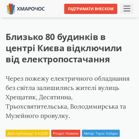
ПІДТРИМАТИ ВНЕСКОМ
Близько 80 будинків в
центрі Києва відключили
від електропостачання
Через пожежу електричного обладнання
без світла залишились жителі вулиць
Хрещатик, Десятинна,
Трьохсвятительська, Володимирська та
Музейного провулку.
Дата публікації: 5.4.2020
Розділ:
Новини
Автор:
Тарас Кайдан