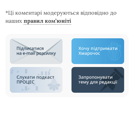
*Ці коментарі модеруються відповідно до
наших
правил ком’юніті