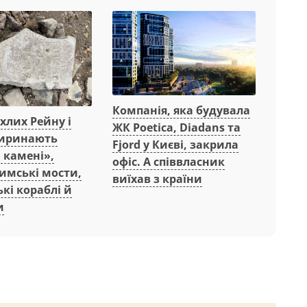
Компанія, яка будувала
охлих Рейну і
ЖК Poetica, Diadans та
иринають
Fjord у Києві, закрила
 камені»,
офіс. А співвласник
имські мости,
виїхав з країни
кі кораблі й
и