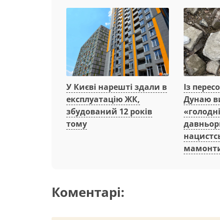
Із перес
У Києві нарешті здали в
Дунаю в
експлуатацію ЖК,
«голодні
збудований 12 років
давньор
тому
нацистсь
мамонт
Коментарі: