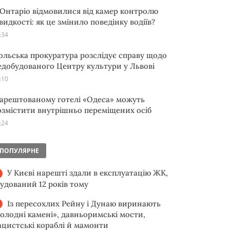
 Онтаріо відмовилися від камер контролю
видкості: як це змінило поведінку водіїв?
:34
ольська прокуратура розслідує справу щодо
едобудованого Центру культури у Львові
:10
 арештованому готелі «Одеса» можуть
озмістити внутрішньо переміщених осіб
:24
ПОПУЛЯРНЕ
У Києві нарешті здали в експлуатацію ЖК,
будований 12 років тому
Із пересохлих Рейну і Дунаю виринають
голодні камені», давньоримські мости,
ацистські кораблі й мамонти