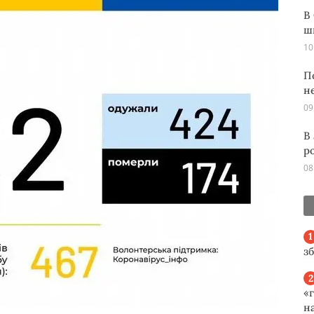
В
ш
10
П
н
09
В
р
08
з
«
н