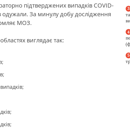
аторно підтверджених випадків COVID-
в одужали. За минулу добу дослідження
та
ви
домляє МОЗ.
п
областях виглядає так:
(ф
в;
т
в;
випадків;
дків;
дків;