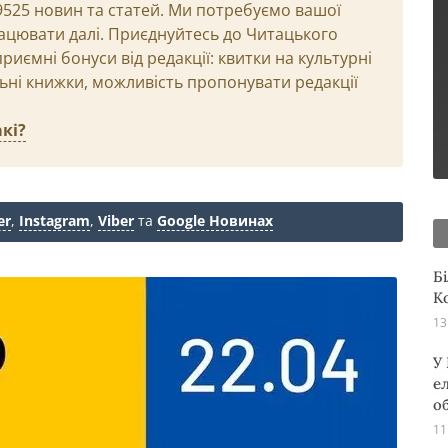
29525 новин та статей. Ми потребуємо вашої
ацювати далі. Приєднуйтесь до Читацького
иємні бонуси від редакції: квитки на культурні
льні книжки, можливість пропонувати редакції
кі?
er
,
Instagram
,
Viber
та
Google Новинах
Б
К
13
У
е
о
11