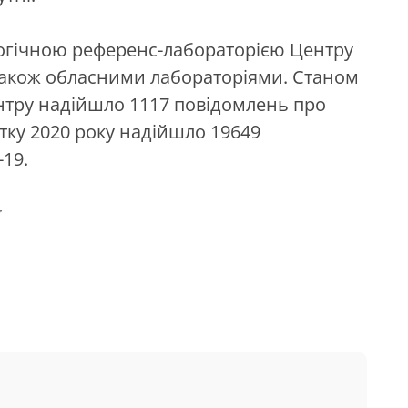
огічною референс-лабораторією Центру
 також обласними лабораторіями. Станом
ентру надійшло 1117 повідомлень про
атку 2020 року надійшло 19649
19.