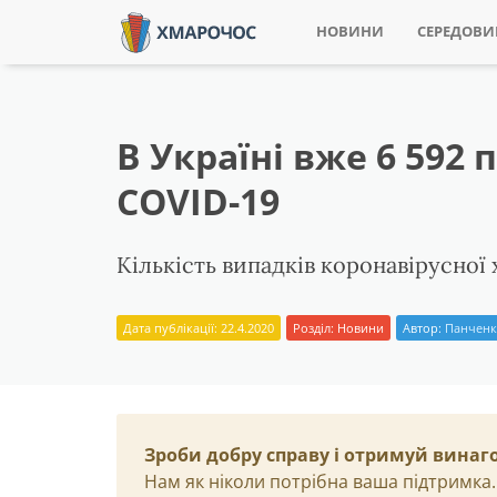
НОВИНИ
СЕРЕДОВ
В Україні вже 6 59
COVID-19
Кількість випадків коронавірусної 
Дата публікації: 22.4.2020
Розділ:
Новини
Автор:
Панченк
Зроби добру справу і отримуй винаг
Нам як ніколи потрібна ваша підтримка.