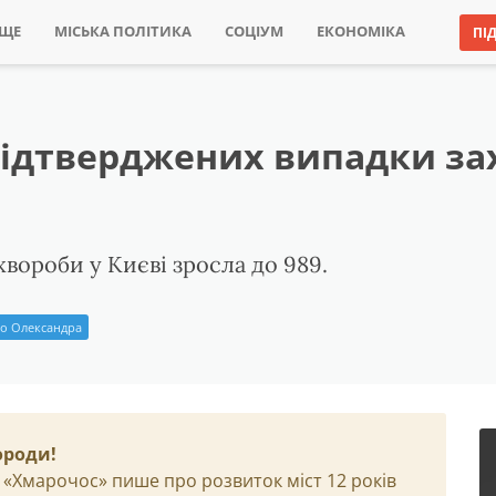
ИЩЕ
МІСЬКА ПОЛІТИКА
СОЦІУМ
ЕКОНОМІКА
ПІ
2 підтверджених випадки з
хвороби у Києві зросла до 989.
о Олександра
ороди!
 «Хмарочос» пише про розвиток міст 12 років