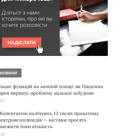
НОВИНИ
ільше функцій на меншій площі: як Південна
орея вирішує проблему щільної забудови
:01
 Копенгагені налічують 13 тисяч прокатних
лектровелосипедів — містяни просять
бмежити їхню кількість
:20