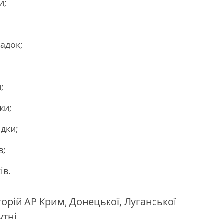
и;
адок;
;
;
ки;
дки;
в;
ів.
орій АР Крим, Донецької, Луганської
тні.