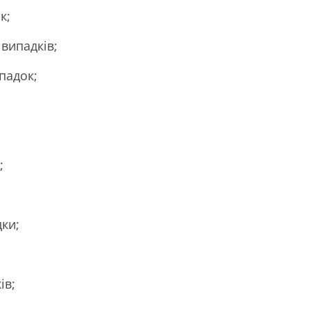
к;
випадків;
падок;
;
;
ки;
ів;