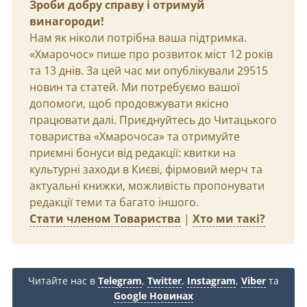
Зроби добру справу і отримуй
винагороди!
Нам як ніколи потрібна ваша підтримка.
«Хмарочос» пише про розвиток міст 12 років
та 13 днів. За цей час ми опублікували 29515
новин та статей. Ми потребуємо вашої
допомоги, щоб продовжувати якісно
працювати далі. Приєднуйтесь до Читацького
товариства «Хмарочоса» та отримуйте
приємні бонуси від редакції: квитки на
культурні заходи в Києві, фірмовий мерч та
актуальні книжки, можливість пропонувати
редакції теми та багато іншого.
Стати членом Товариства
|
Хто ми такі?
Читайте нас в
Telegram
,
Twitter
,
Instagram
,
Viber
та
Google Новинах