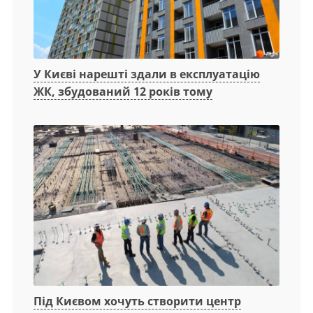
У Києві нарешті здали в експлуатацію
ЖК, збудований 12 років тому
Під Києвом хочуть створити центр