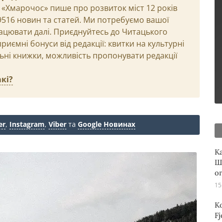
 «Хмарочос» пише про розвиток міст 12 років
29516 новин та статей. Ми потребуємо вашої
ацювати далі. Приєднуйтесь до Читацького
иємні бонуси від редакції: квитки на культурні
льні книжки, можливість пропонувати редакції
кі?
er
,
Instagram
,
Viber
та
Google Новинах
К
Ш
о
15
К
Fj