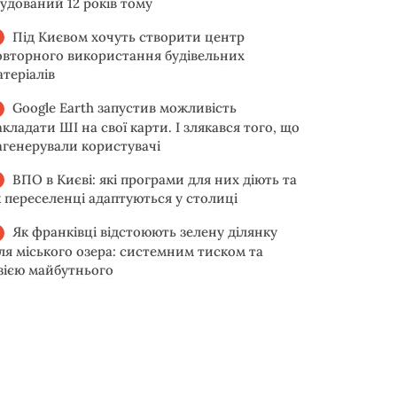
будований 12 років тому
Під Києвом хочуть створити центр
овторного використання будівельних
атеріалів
Google Earth запустив можливість
акладати ШІ на свої карти. І злякався того, що
агенерували користувачі
ВПО в Києві: які програми для них діють та
к переселенці адаптуються у столиці
Як франківці відстоюють зелену ділянку
іля міського озера: системним тиском та
ізією майбутнього