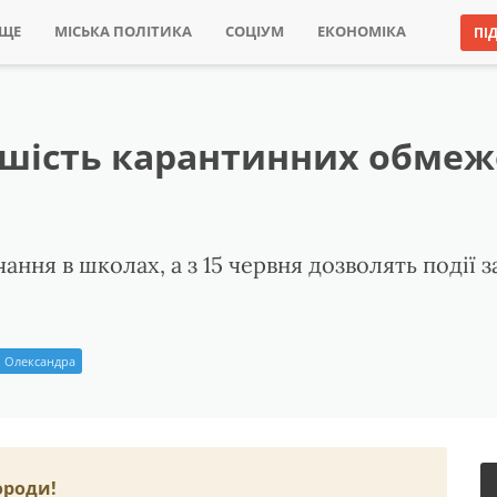
ИЩЕ
МІСЬКА ПОЛІТИКА
СОЦІУМ
ЕКОНОМІКА
ПІ
льшість карантинних обмеж
чання в школах, а з 15 червня дозволять події з
 Олександра
ороди!