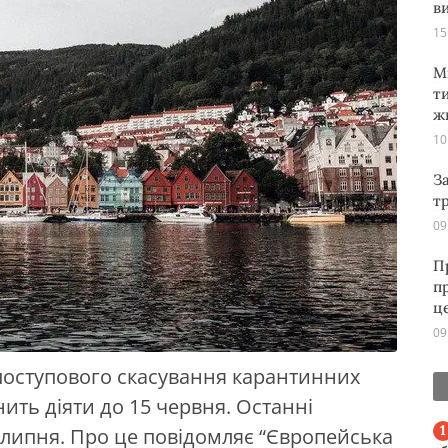
ви
15
М
т
ж
10
З
т
09
П
п
ц
09
поступового скасування карантинних
ить діяти до 15 червня. Останні
липня. Про це повідомляє “Європейська