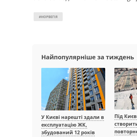
#НОРВЕГІЯ
Найпопулярніше за тиждень
Під Киє
У Києві нарешті здали в
створит
експлуатацію ЖК,
повторн
збудований 12 років