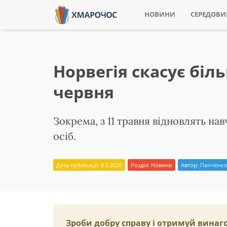
НОВИНИ
СЕРЕДОВ
Норвегія скасує бі
червня
Зокрема, з 11 травня відновлять нав
осіб.
Дата публікації: 8.5.2020
Розділ:
Новини
Автор:
Панченко
Зроби добру справу і отримуй винаг