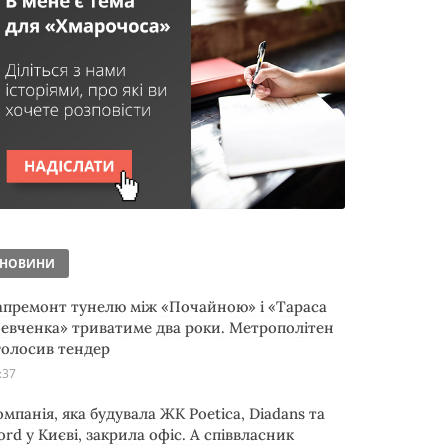
НОВИНИ
апремонт тунелю між «Почайною» і «Тараса
евченка» триватиме два роки. Метрополітен
голосив тендер
:37
омпанія, яка будувала ЖК Poetica, Diadans та
ord у Києві, закрила офіс. А співвласник