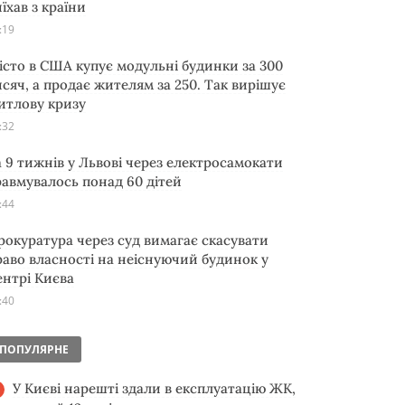
їхав з країни
:19
істо в США купує модульні будинки за 300
исяч, а продає жителям за 250. Так вирішує
итлову кризу
:32
а 9 тижнів у Львові через електросамокати
равмувалось понад 60 дітей
:44
рокуратура через суд вимагає скасувати
раво власності на неіснуючий будинок у
ентрі Києва
:40
ПОПУЛЯРНЕ
У Києві нарешті здали в експлуатацію ЖК,