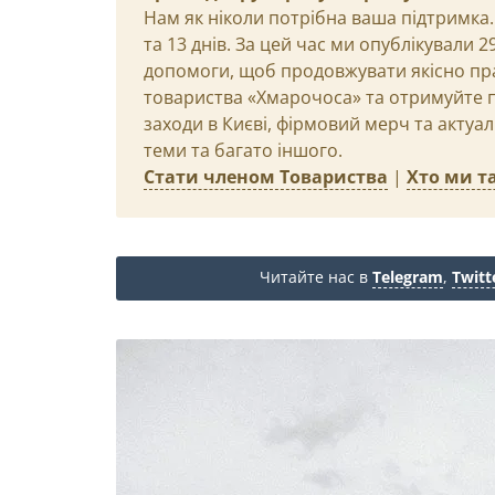
Нам як ніколи потрібна ваша підтримка.
та 13 днів. За цей час ми опублікували 
допомоги, щоб продовжувати якісно пр
товариства «Хмарочоса» та отримуйте пр
заходи в Києві, фірмовий мерч та актуа
теми та багато іншого.
Стати членом Товариства
|
Хто ми та
Читайте нас в
Telegram
,
Twitt