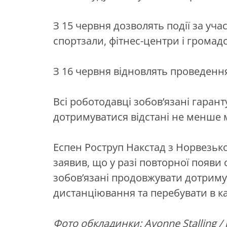
З 15 червня дозволять події за учас
спортзали, фітнес-центри і громад
З 16 червня відновлять проведення
Всі роботодавці зобов’язані гарант
дотримуватися відстані не менше 
Еспен Роструп Накстад з Норвезько
заявив, що у разі повторної появ
зобов’язані продовжувати дотриму
дистанціювання та перебувати в к
Фото обкладинки: Avonne Stalling / 