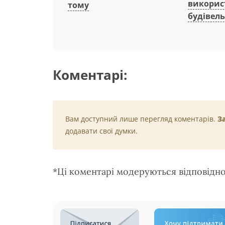
викорис
тому
будівель
Коментарі:
Вам доступний лише перегляд коментарів.
З
додавати свої думки.
*Ці коментарі модеруються відповідн