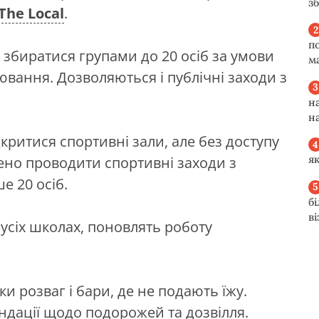
з
The Local
.
п
 збиратися групами до 20 осіб за умови
м
вання. Дозволяються і публічні заходи з
н
н
критися спортивні зали, але без доступу
я
ено проводити спортивні заходи з
е 20 осіб.
б
в
 усіх школах, поновлять роботу
и розваг і бари, де не подають їжу.
ндації щодо подорожей та дозвілля.