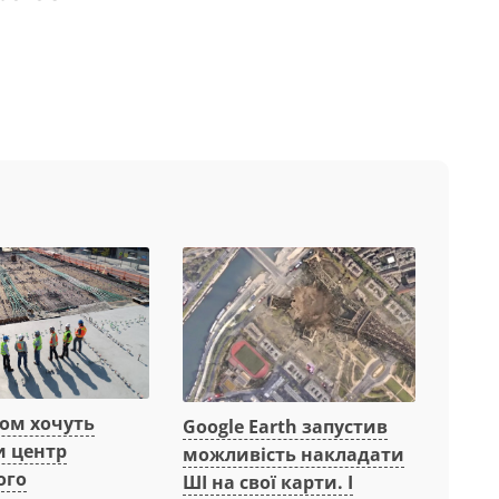
вом хочуть
Google Earth запустив
и центр
можливість накладати
ого
ШІ на свої карти. І