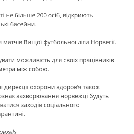
ті не більше 200 осіб, відкриють
ські басейни.
 матчів Вищої футбольної ліги Норвегії.
увати можливість для своїх працівників
метра між собою.
ї дирекції охорони здоров’я також
и ознак захворювання норвежці будуть
ватися заходів соціального
арантині.
pexels