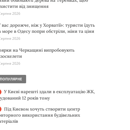
ияни обіймають дерева на Теремках, щоб
ахистити від знищення
Серпня 2026
 вас дорожче, ніж у Хорватії»: туристи їдуть
а море в Одесу попри обстріли, міни та ціни
Серпня 2026
оярки на Черкащині випробовують
кзоскелети
Серпня 2026
ПОПУЛЯРНЕ
У Києві нарешті здали в експлуатацію ЖК,
будований 12 років тому
Під Києвом хочуть створити центр
овторного використання будівельних
атеріалів