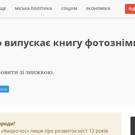
ИЩЕ
МІСЬКА ПОЛІТИКА
СОЦІУМ
ЕКОНОМІКА
ПІ
 випускає книгу фотознімк
овити зі знижкою.
Ірина
ороди!
 «Хмарочос» пише про розвиток міст 12 років