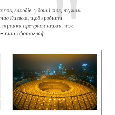
ків, заходів, у дощ і сніг, туман
и над Києвом, щоб зробити
ва трішки прекраснішими, ніж
, – пише фотограф.