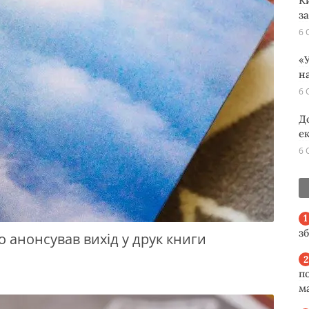
К
з
6 
«У
н
6 
Д
е
6 
з
о анонсував вихід у друк книги
п
м