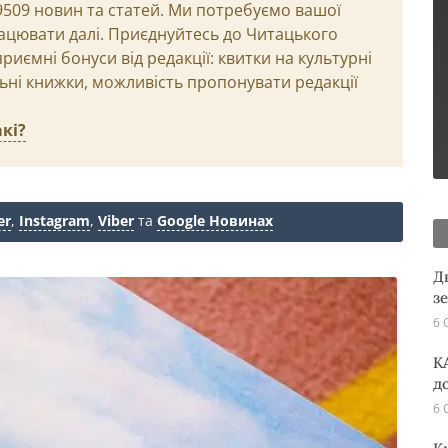
29509 новин та статей. Ми потребуємо вашої
ацювати далі. Приєднуйтесь до Читацького
иємні бонуси від редакції: квитки на культурні
льні книжки, можливість пропонувати редакції
кі?
er
,
Instagram
,
Viber
та
Google Новинах
Д
з
6 
K
д
6 