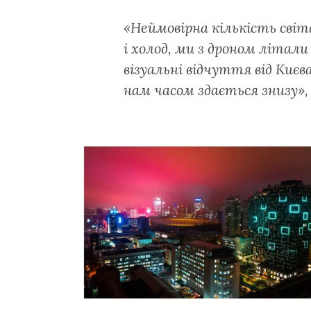
«Неймовірна кількість світан
і холод, ми з дроном літал
візуальні відчуття від Киє
нам часом здається знизу»