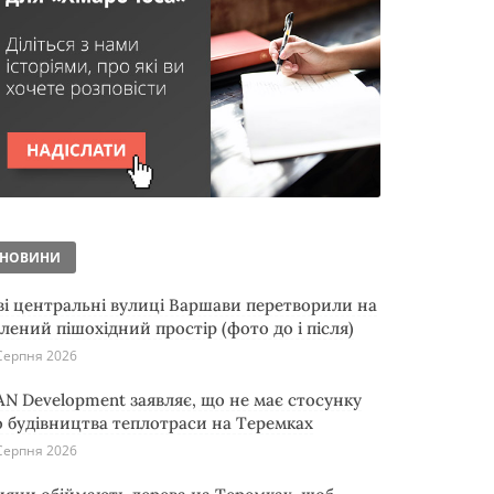
НОВИНИ
ві центральні вулиці Варшави перетворили на
елений пішохідний простір (фото до і після)
Серпня 2026
AN Development заявляє, що не має стосунку
о будівництва теплотраси на Теремках
Серпня 2026