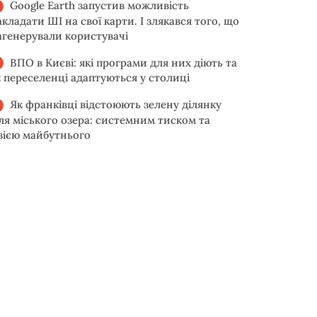
Google Earth запустив можливість
акладати ШІ на свої карти. І злякався того, що
агенерували користувачі
ВПО в Києві: які програми для них діють та
к переселенці адаптуються у столиці
Як франківці відстоюють зелену ділянку
іля міського озера: системним тиском та
ізією майбутнього