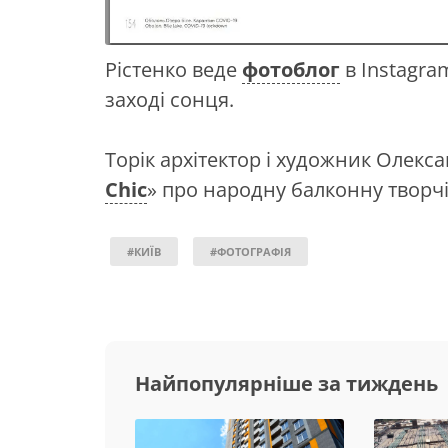
Рістенко веде
фотоблог
в Іnstagram
заході сонця.
Торік архітектор і художник Олекс
Chic
» про народну балконну творчі
#КИЇВ
#ФОТОГРАФІЯ
Найпопулярніше за тиждень