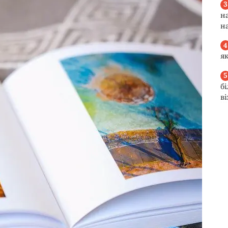
н
н
я
б
в