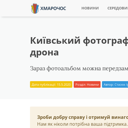
НОВИНИ
СЕРЕДОВ
Київський фотограф
дрона
Зараз фотоальбом можна передзам
Дата публікації: 15.5.2020
Розділ:
Новини
Автор:
Стасюк 
Зроби добру справу і отримуй винаг
Нам як ніколи потрібна ваша підтримка.