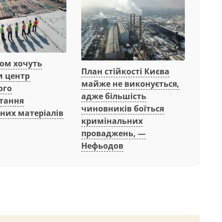
вом хочуть
План стійкості Києва
и центр
майже не виконується,
ого
адже більшість
тання
чиновників боїться
них матеріалів
кримінальних
проваджень, —
Нефьодов