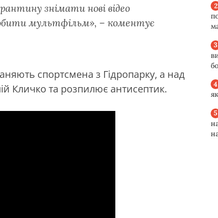
карантину знімати нові відео
п
робити мультфільм», – коментує
м
в
б
ганяють спортсмена з Гідропарку, а над
лій Кличко та розпилює антисептик.
я
н
н