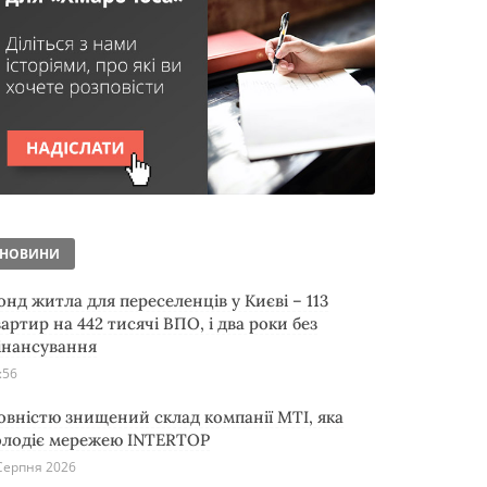
НОВИНИ
онд житла для переселенців у Києві – 113
артир на 442 тисячі ВПО, і два роки без
інансування
:56
овністю знищений склад компанії MTI, яка
олодіє мережею INTERTOP
Серпня 2026