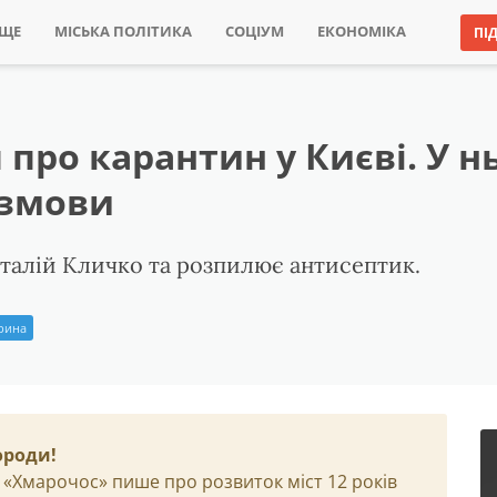
ИЩЕ
МІСЬКА ПОЛІТИКА
СОЦІУМ
ЕКОНОМІКА
ПІ
 про карантин у Києві. У 
 змови
італій Кличко та розпилює антисептик.
Ірина
ороди!
 «Хмарочос» пише про розвиток міст 12 років