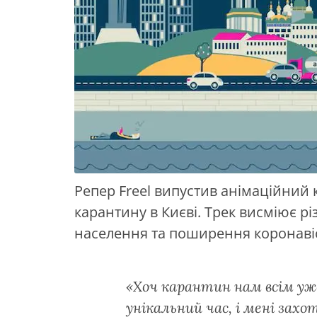
Репер Freel випустив анімаційний 
карантину в Києві. Трек висміює різн
населення та поширення коронав
«Хоч карантин нам всім уже
унікальний час, і мені захо