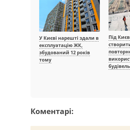
Під Киє
У Києві нарешті здали в
створит
експлуатацію ЖК,
повторн
збудований 12 років
викорис
тому
будівель
Коментарі: