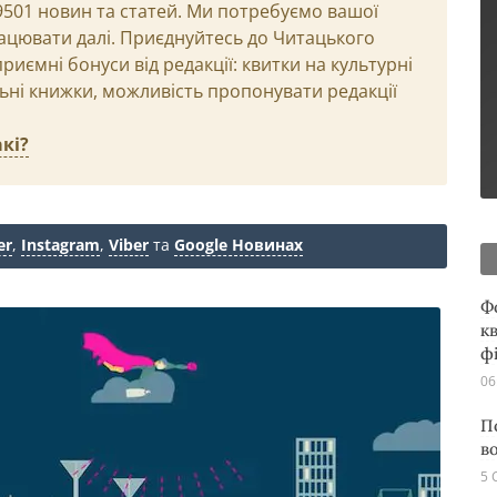
29501 новин та статей. Ми потребуємо вашої
ацювати далі. Приєднуйтесь до Читацького
иємні бонуси від редакції: квитки на культурні
льні книжки, можливість пропонувати редакції
кі?
er
,
Instagram
,
Viber
та
Google Новинах
Ф
кв
ф
06
П
в
5 