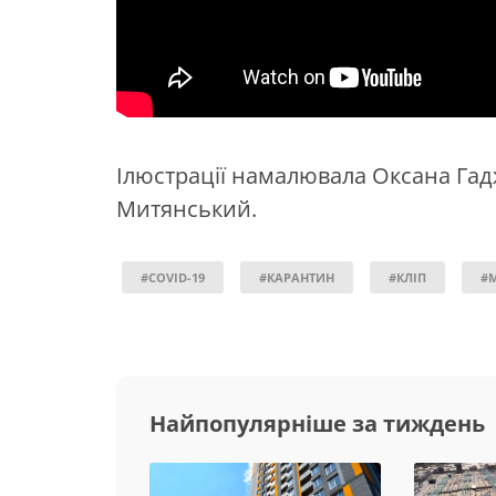
Ілюстрації намалювала Оксана Гад
Митянський.
#COVID-19
#КАРАНТИН
#КЛІП
#
Найпопулярніше за тиждень