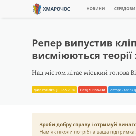
НОВИНИ
СЕРЕДОВ
Репер випустив кліп
висміюються теорії
Над містом літає міський голова В
Дата публікації: 22.5.2020
Розділ:
Новини
Автор:
Стасюк 
Зроби добру справу і отримуй винаг
Нам як ніколи потрібна ваша підтримка.