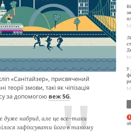
В
з
п
5 
Л
с
Д
5 
У
ф
кліп «Санітайзер», присвячений
р
і теорії змови, такі як чіпізація
5 
ісу за допомогою
веж 5G
.
 дуже набрид, але це все-таки
з
тілося зафіксувати його в такому