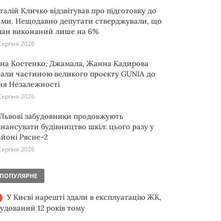
італій Кличко відзвітував про підготовку до
ими. Нещодавно депутати стверджували, що
лан виконаний лише на 6%
Серпня 2026
іна Костенко, Джамала, Жанна Кадирова
тали частиною великого проєкту GUNIA до
ня Незалежності
Серпня 2026
 Львові забудовники продовжують
інансувати будівництво шкіл: цього разу у
айоні Рясне-2
Серпня 2026
ПОПУЛЯРНЕ
У Києві нарешті здали в експлуатацію ЖК,
будований 12 років тому