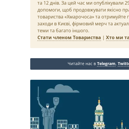
та 12 днів. За цей час ми опублікували 
допомоги, щоб продовжувати якісно пр
товариства «Хмарочоса» та отримуйте пр
заходи в Києві, фірмовий мерч та актуа
теми та багато іншого.
Стати членом Товариства
|
Хто ми та
Читайте нас в
Telegram
,
Twitt