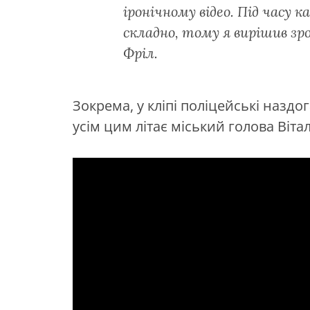
іронічному відео. Під часу 
складно, тому я вирішив з
Фріл.
Зокрема, у кліпі поліцейські наздо
усім цим літає міський голова Віта