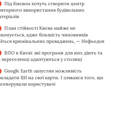
Під Києвом хочуть створити центр
овторного використання будівельних
атеріалів
План стійкості Києва майже не
иконується, адже більшість чиновників
оїться кримінальних проваджень, — Нефьодов
ВПО в Києві: які програми для них діють та
к переселенці адаптуються у столиці
Google Earth запустив можливість
акладати ШІ на свої карти. І злякався того, що
агенерували користувачі