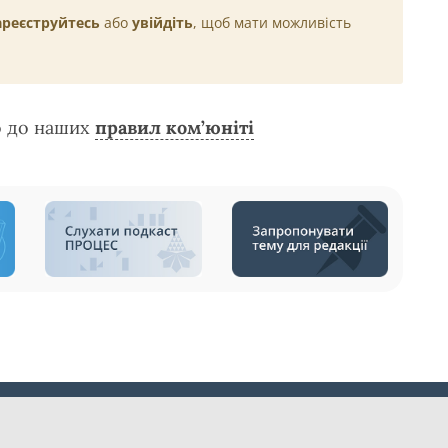
ареєструйтесь
або
увійдіть
, щоб мати можливість
о до наших
правил ком’юніті