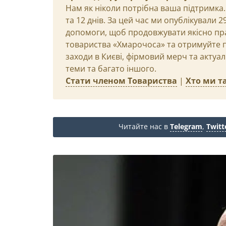
Нам як ніколи потрібна ваша підтримка.
та 12 днів. За цей час ми опублікували 
допомоги, щоб продовжувати якісно пр
товариства «Хмарочоса» та отримуйте пр
заходи в Києві, фірмовий мерч та актуа
теми та багато іншого.
Стати членом Товариства
|
Хто ми та
Читайте нас в
Telegram
,
Twitt