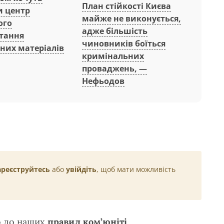
План стійкості Києва
и центр
майже не виконується,
ого
адже більшість
тання
чиновників боїться
них матеріалів
кримінальних
проваджень, —
Нефьодов
ареєструйтесь
або
увійдіть
, щоб мати можливість
о до наших
правил ком’юніті