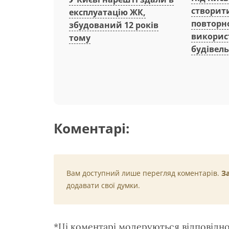
створит
експлуатацію ЖК,
повторн
збудований 12 років
викорис
тому
будівель
Коментарі:
Вам доступний лише перегляд коментарів.
З
додавати свої думки.
*Ці коментарі модеруються відповідн