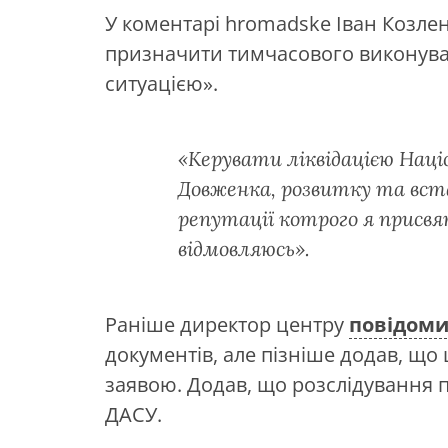
У коментарі hromadske Іван Козлен
призначити тимчасового виконувач
ситуацією».
«Керувати ліквідацією Нац
Довженка, розвитку та вс
репутації котрого я присвя
відмовляюсь».
Раніше директор центру
повідом
документів, але пізніше додав, що
заявою. Додав, що розслідування по
ДАСУ.