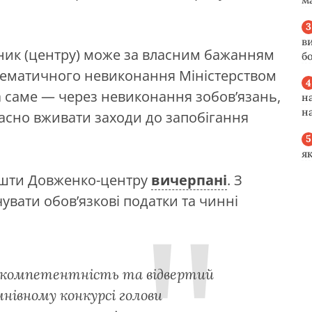
в
вник (центру) може за власним бажанням
б
стематичного невиконання Міністерством
 а саме — через невиконання зобов’язань,
н
н
асно вживати заходи до запобігання
я
кошти Довженко-центру
вичерпані
. З
увати обов’язкові податки та чинні
некомпетентність та відвертий
нівному конкурсі голови