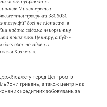
ачальника управління
фінансів Міністерства
и бюджетної програми 3806030
ографії” досі не підписані, в
їни надано свідомо некоректну
вні показники Центру, а будь-
 боку обох посадовців
 заяві Козленко.
 держбюджету перед Центром із
мільйони гривень, а також центр має
конаних кредитних зобов’язань за