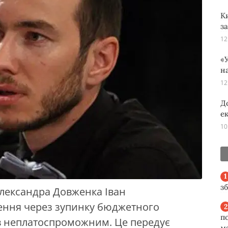
К
з
12
«У
н
12
Д
е
10
з
лександра Довженка Іван
ення через зупинку бюджетного
п
ав неплатоспроможним. Це передує
м