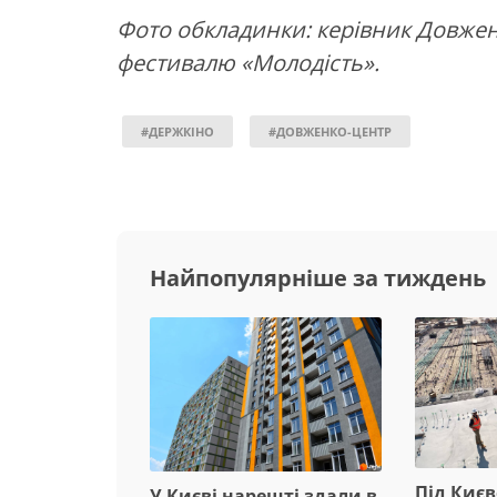
Фото обкладинки: керівник Довженк
фестивалю «Молодість».
#ДЕРЖКІНО
#ДОВЖЕНКО-ЦЕНТР
Найпопулярніше за тиждень
Під Киє
У Києві нарешті здали в