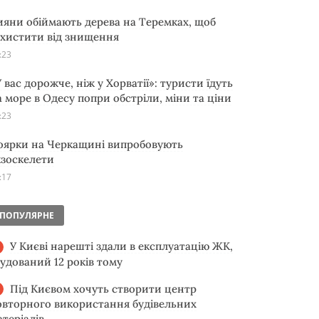
ияни обіймають дерева на Теремках, щоб
ахистити від знищення
:23
 вас дорожче, ніж у Хорватії»: туристи їдуть
а море в Одесу попри обстріли, міни та ціни
:23
оярки на Черкащині випробовують
кзоскелети
:17
ПОПУЛЯРНЕ
У Києві нарешті здали в експлуатацію ЖК,
будований 12 років тому
Під Києвом хочуть створити центр
овторного використання будівельних
атеріалів