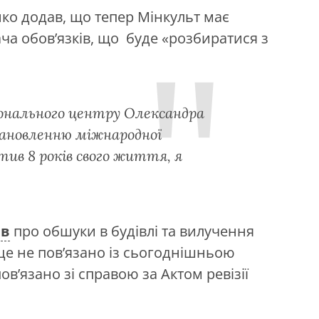
ко додав, що тепер Мінкульт має
а обов’язків, що буде «розбиратися з
іонального центру Олександра
тановленню міжнародної
тив 8 років свого життя, я
ив
про обшуки в будівлі та вилучення
 це не пов’язано із сьогоднішньою
в’язано зі справою за Актом ревізії