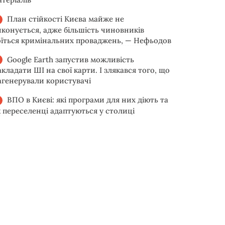
План стійкості Києва майже не
иконується, адже більшість чиновників
оїться кримінальних проваджень, — Нефьодов
Google Earth запустив можливість
акладати ШІ на свої карти. І злякався того, що
агенерували користувачі
ВПО в Києві: які програми для них діють та
к переселенці адаптуються у столиці