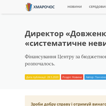
НОВИНИ
СЕРЕДОВ
Директор «Довженко
«систематичне неви
Фінансування Центру за бюджетною 
розпочалось.
Дата публікації: 28.5.2020
Розділ:
Новини
Автор:
Панченк
Зроби добру справу і отримуй винаг