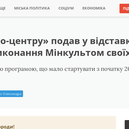
ИЩЕ
МІСЬКА ПОЛІТИКА
СОЦІУМ
ЕКОНОМІКА
ПІ
-центру» подав у відстав
конання Мінкультом своїх
програмою, що мало стартувати з початку 202
о Олександра
ороди!