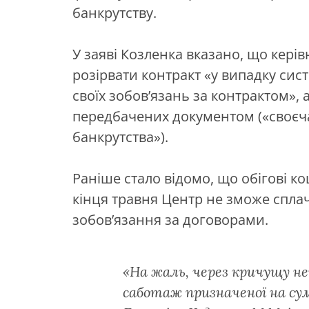
банкрутству.
У заяві Козленка вказано, що кері
розірвати контракт «у випадку си
своїх зобов’язань за контрактом»,
передбачених документом («своєч
банкрутства»).
Раніше стало відомо, що обігові 
кінця травня Центр не зможе сплач
зобов’язання за договорами.
«На жаль, через кричущу 
саботаж призначеної на сум