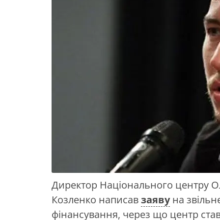
Директор Національного центру О
Козленко написав
заяву
на звільн
фінансування, через що центр ст