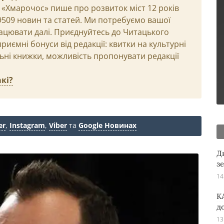
 «Хмарочос» пише про розвиток міст 12 років
29509 новин та статей. Ми потребуємо вашої
ацювати далі. Приєднуйтесь до Читацького
иємні бонуси від редакції: квитки на культурні
льні книжки, можливість пропонувати редакції
кі?
er
,
Instagram
,
Viber
та
Google Новинах
Д
з
14
K
д
13