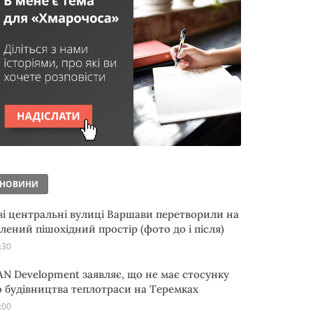
НОВИНИ
ві центральні вулиці Варшави перетворили на
елений пішохідний простір (фото до і після)
:30
AN Development заявляє, що не має стосунку
о будівництва теплотраси на Теремках
:00