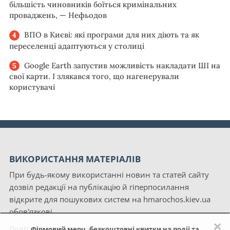
більшість чиновників боїться кримінальних
проваджень, — Нефьодов
ВПО в Києві: які програми для них діють та як
переселенці адаптуються у столиці
Google Earth запустив можливість накладати ШІ на
свої карти. І злякався того, що нагенерували
користувачі
ВИКОРИСТАННЯ МАТЕРІАЛІВ
При будь-якому використанні новин та статей сайту
дозвіл редакції на публікацію й гіперпосилання
відкрите для пошукових систем на hmarochos.kiev.ua
обов'язкові.
×
Політика конфіденційності сайту «Хмарочос»
Фірмовий мерч, безкоштовні квитки на події та