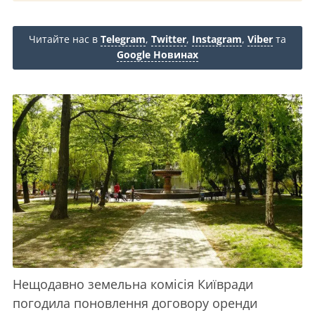
Читайте нас в
Telegram
,
Twitter
,
Instagram
,
Viber
та
Google Новинах
Нещодавно земельна комісія Київради
погодила поновлення договору оренди