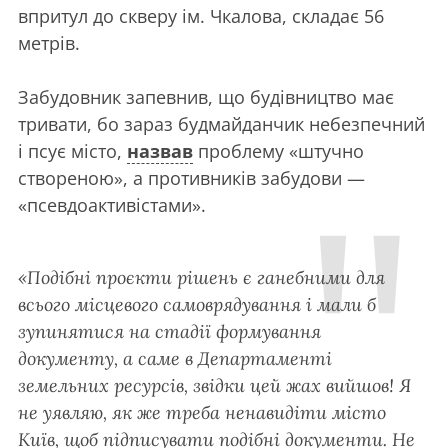
впритул до скверу ім. Чкалова, складає 56
метрів.
Забудовник запевнив, що будівництво має
тривати, бо зараз будмайданчик небезпечний
і псує місто,
назвав
проблему «штучно
створеною», а противників забудови
—
«псевдоактивістами».
«Подібні проєкти рішень є ганебними для
всього місцевого самоврядування і мали б
зупинятися на стадії формування
документу, а саме в Департаменті
земельних ресурсів, звідки цей жах вийшов! Я
не уявляю, як же треба ненавидіти місто
Київ, щоб підписувати подібні документи. Не