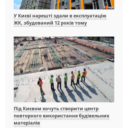
У Києві нарешті здали в експлуатацію
ЖК, збудований 12 років тому
Під Києвом хочуть створити центр
повторного використання будівельних
матеріалів