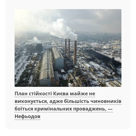
План стійкості Києва майже не
виконується, адже більшість чиновників
боїться кримінальних проваджень, —
Нефьодов