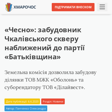
ПІДТРИМАТИ ВНЕСКОМ
«Чесно»: забудовник
Чкалівського скверу
наближений до партії
«Батьківщина»
Земельна комісія дозволила забудову
ділянки ТОВ МЖК «Оболонь» та
суборендатору ТОВ «Ділайвест».
Дата публікації: 6.6.2020
Розділ:
Новини
Автор:
Панченко Олександра