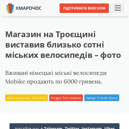
ПІДТРИМАТИ ВНЕСКОМ
Магазин на Троєщині
виставив близько сотні
міських велосипедів – фото
Вживані німецькі міські велосипеди
Mobike продають по 6000 гривень.
Дата публікації: 29.6.2020
Розділ:
Топ-новини
Автор:
Стасюк Ірина
Читайте нас в
Telegram
,
Twitter
,
Instagram
,
Viber