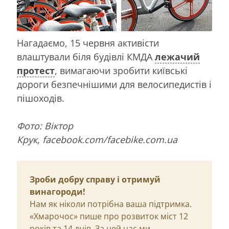
Нагадаємо, 15 червня активісти
влаштували біля будівлі КМДА
лежачий
протест
, вимагаючи зробити київські
дороги безпечнішими для велосипедистів і
пішоходів.
Фото: Віктор
Крук, facebook.com/facebike.com.ua
Зроби добру справу і отримуй
винагороди!
Нам як ніколи потрібна ваша підтримка.
«Хмарочос» пише про розвиток міст 12
років та 14 днів. За цей час ми