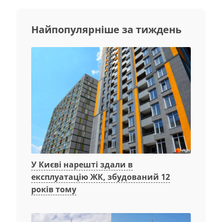
Найпопулярніше за тиждень
У Києві нарешті здали в
експлуатацію ЖК, збудований 12
років тому