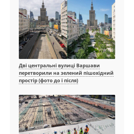
Дві центральні вулиці Варшави
перетворили на зелений пішохідний
простір (фото до і після)