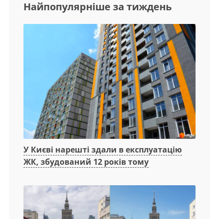
Найпопулярніше за тиждень
У Києві нарешті здали в експлуатацію
ЖК, збудований 12 років тому