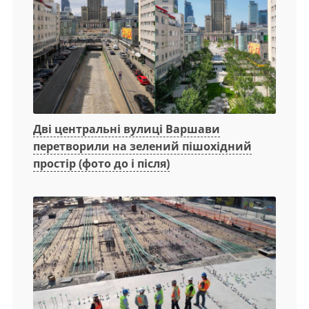
Дві центральні вулиці Варшави
перетворили на зелений пішохідний
простір (фото до і після)