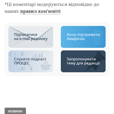
*Ці коментарі модеруються відповідно до
наших
правил ком’юніті
НОВИНИ