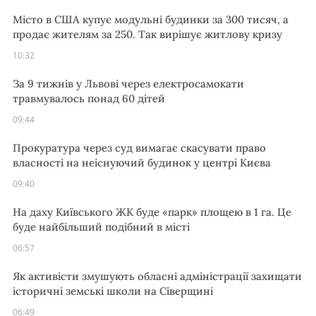
Місто в США купує модульні будинки за 300 тисяч, а
продає жителям за 250. Так вирішує житлову кризу
10:32
За 9 тижнів у Львові через електросамокати
травмувалось понад 60 дітей
09:44
Прокуратура через суд вимагає скасувати право
власності на неіснуючий будинок у центрі Києва
09:40
На даху Київського ЖК буде «парк» площею в 1 га. Це
буде найбільший подібний в місті
06:57
Як активісти змушують обласні адміністрації захищати
історичні земські школи на Сіверщині
06:49