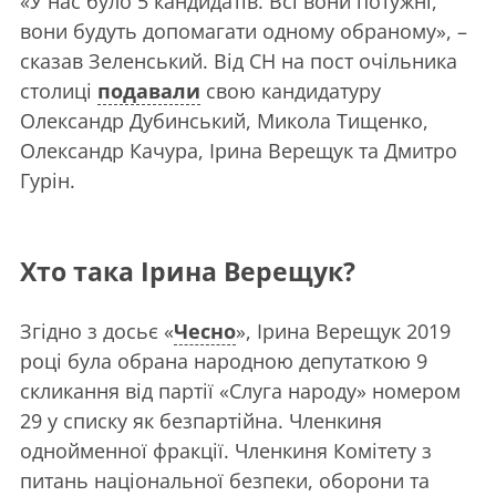
«У нас було 5 кандидатів. Всі вони потужні,
вони будуть допомагати одному обраному», –
сказав Зеленський. Від СН на пост очільника
столиці
подавали
свою кандидатуру
Олександр Дубинський, Микола Тищенко,
Олександр Качура, Ірина Верещук та Дмитро
Гурін.
Хто така Ірина Верещук?
Згідно з досьє «
Чесно
», Ірина Верещук 2019
році була обрана народною депутаткою 9
скликання від партії «Слуга народу» номером
29 у списку як безпартійна. Членкиня
однойменної фракції. Членкиня Комітету з
питань національної безпеки, оборони та