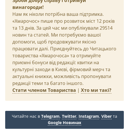
Зроби добру справу і отримуй
винагороди!
Нам як ніколи потрібна ваша підтримка.
«Хмарочос» пише про розвиток міст 12 років
та 13 днів. За цей час ми опублікували 29514
новин та статей. Ми потребуємо вашої
допомоги, щоб продовжувати якісно
працювати далі. Приєднуйтесь до Читацького
товариства «Хмарочоса» та отримуйте
приємні бонуси від редакції: квитки на
культурні заходи в Києві, фірмовий мерч та
актуальні книжки, можливість пропонувати
редакції теми та багато іншого.
Стати членом Товариства
|
Хто ми такі?
Читайте нас в
Telegram
,
Twitter
,
Instagram
,
Viber
та
Google Новинах