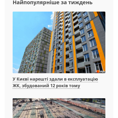
Найпопулярніше за тиждень
У Києві нарешті здали в експлуатацію
ЖК, збудований 12 років тому