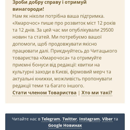
Зроби добру справу і отримуй
винагороди!
Нам як ніколи потрібна ваша підтримка.
«Хмарочос» пише про розвиток міст 12 років
та 12 днів. За цей час ми опублікували 29500
новин та статей. Ми потребуємо вашої
допомоги, щоб продовжувати якісно
працювати далі. Приєднуйтесь до Читацького
товариства «Хмарочоса» та отримуйте
приємні бонуси від редакції: квитки на
культурні заходи в Києві, фірмовий мерч та
актуальні книжки, можливість пропонувати
редакції теми та багато іншого.
Стати членом Товариства
|
Хто ми такі?
Читайте нас в
Telegram
,
Twitter
,
Instagram
,
Viber
та
Google Новинах