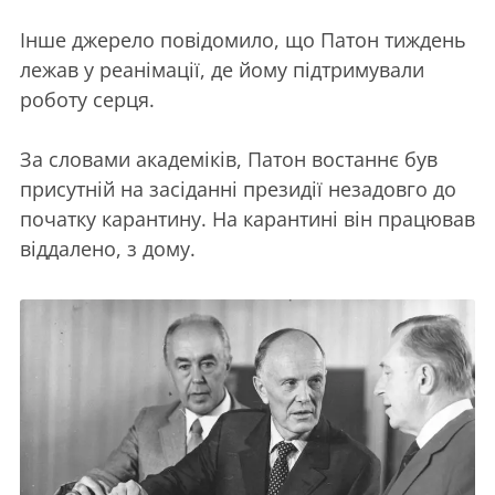
Інше джерело повідомило, що Патон тиждень
лежав у реанімації, де йому підтримували
роботу серця.
За словами академіків, Патон востаннє був
присутній на засіданні президії незадовго до
початку карантину. На карантині він працював
віддалено, з дому.