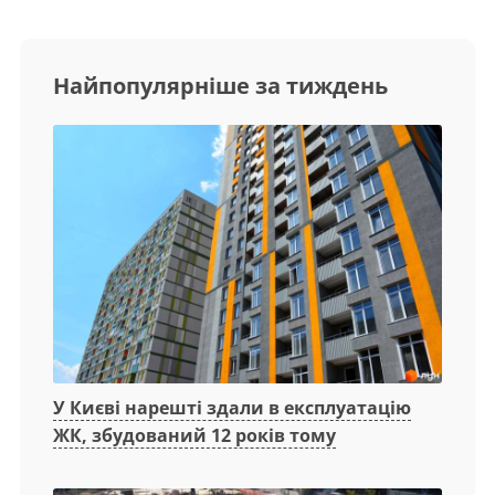
Найпопулярніше за тиждень
У Києві нарешті здали в експлуатацію
ЖК, збудований 12 років тому