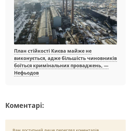
План стійкості Києва майже не
виконується, адже більшість чиновників
боїться кримінальних проваджень, —
Нефьодов
Коментарі:
Вам доступний лише перегляд коментарів.