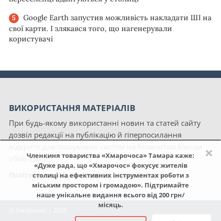
Google Earth запустив можливість накладати ШІ на
свої карти. І злякався того, що нагенерували
користувачі
ВИКОРИСТАННЯ МАТЕРІАЛІВ
При будь-якому використанні новин та статей сайту
дозвіл редакції на публікацію й гіперпосилання
відкрите для пошукових систем на hmarochos.kiev.ua
×
Членкиня товариства «Хмарочоса» Тамара каже:
обов'язкові.
«Дуже рада, що «Хмарочос» фокусує жителів
Політика конфіденційності сайту «Хмарочос»
столиці на ефективних інструментах роботи з
міським простором і громадою». Підтримайте
наше унікальне видання всього від 200 грн/
місяць.
© Хмарочос | 2025