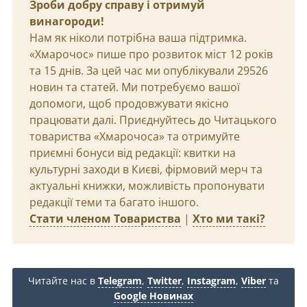
Зроби добру справу і отримуй
винагороди!
Нам як ніколи потрібна ваша підтримка.
«Хмарочос» пише про розвиток міст 12 років
та 15 днів. За цей час ми опублікували 29526
новин та статей. Ми потребуємо вашої
допомоги, щоб продовжувати якісно
працювати далі. Приєднуйтесь до Читацького
товариства «Хмарочоса» та отримуйте
приємні бонуси від редакції: квитки на
культурні заходи в Києві, фірмовий мерч та
актуальні книжки, можливість пропонувати
редакції теми та багато іншого.
Стати членом Товариства
|
Хто ми такі?
Читайте нас в
Telegram
,
Twitter
,
Instagram
,
Viber
та
Google Новинах