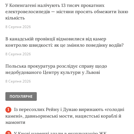
У Копенгагені налічують 13 тисяч прокатних
електровелосипедів — містяни просять обмежити їхню
кількість
8 Серпня 2026
В канадській провінції відмовилися від камер
контролю швидкості: як це змінило поведінку водіїв?
8 Серпня 2026
Польська прокуратура розслідує справу щодо
недобудованого Центру культури у Львові
8 Серпня 2026
ПОПУЛЯРНЕ
Із пересохлих Рейну і Дунаю виринають «голодні
камені», давньоримські мости, нацистські кораблі й
мамонти
У Києві нарешті здали в експлуатацію ЖК,