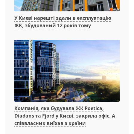
У Києві нарешті здали в експлуатацію
ЖК, збудований 12 років тому
Компанія, яка будувала ЖК Poetica,
Diadans та Fjord у Києві, закрила офіс. А
співвласник виїхав з країни