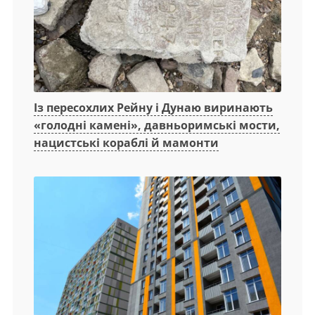
Із пересохлих Рейну і Дунаю виринають
«голодні камені», давньоримські мости,
нацистські кораблі й мамонти