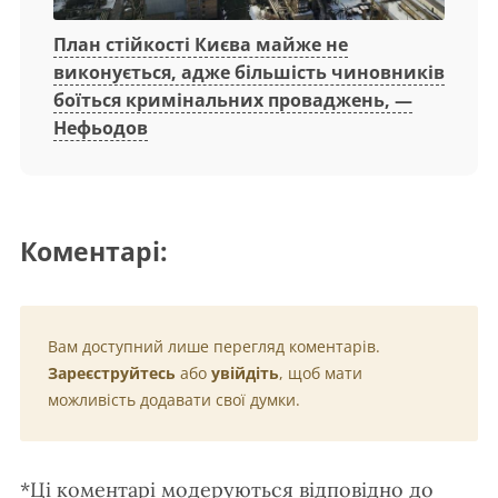
План стійкості Києва майже не
виконується, адже більшість чиновників
боїться кримінальних проваджень, —
Нефьодов
Коментарі:
Вам доступний лише перегляд коментарів.
Зареєструйтесь
або
увійдіть
, щоб мати
можливість додавати свої думки.
*Ці коментарі модеруються відповідно до