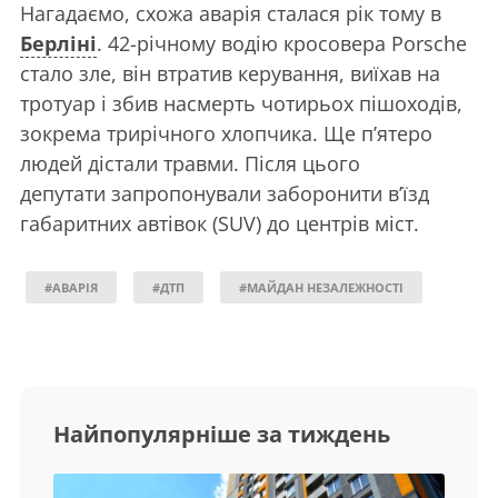
Нагадаємо, схожа аварія сталася рік тому в
Берліні
. 42-річному водію кросовера Porsche
стало зле, він втратив керування, виїхав на
тротуар і збив насмерть чотирьох пішоходів,
зокрема трирічного хлопчика. Ще п’ятеро
людей дістали травми. Після цього
депутати запропонували заборонити в’їзд
габаритних автівок (SUV) до центрів міст.
#АВАРІЯ
#ДТП
#МАЙДАН НЕЗАЛЕЖНОСТІ
Найпопулярніше за тиждень