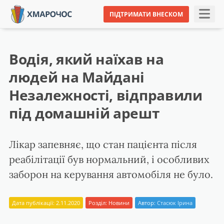
ПІДТРИМАТИ ВНЕСКОМ
Водія, який наїхав на
людей на Майдані
Незалежності, відправили
під домашній арешт
Лікар запевняє, що стан пацієнта після
реабілітації був нормальний, і особливих
заборон на керування автомобіля не було.
Дата публікації: 2.11.2020
Розділ:
Новини
Автор:
Стасюк Ірина