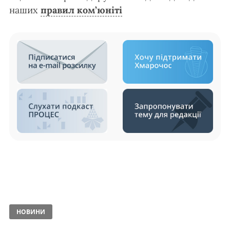
наших
правил ком’юніті
НОВИНИ