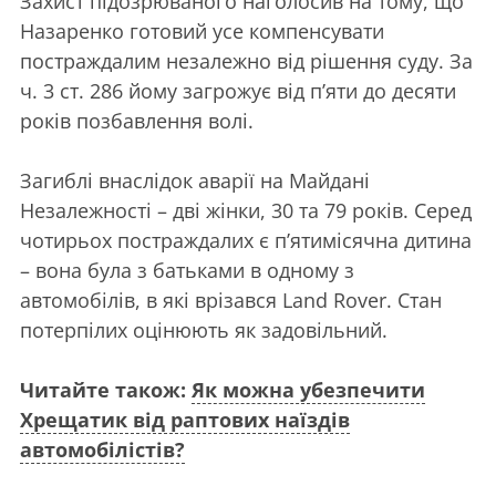
Захист підозрюваного наголосив на тому, що
Назаренко готовий усе компенсувати
постраждалим незалежно від рішення суду. За
ч. 3 ст. 286 йому загрожує від п’яти до десяти
років позбавлення волі.
Загиблі внаслідок аварії на Майдані
Незалежності – дві жінки, 30 та 79 років. Серед
чотирьох постраждалих є п’ятимісячна дитина
– вона була з батьками в одному з
автомобілів, в які врізався Land Rover. Стан
потерпілих оцінюють як задовільний.
Читайте також:
Як можна убезпечити
Хрещатик від раптових наїздів
автомобілістів?