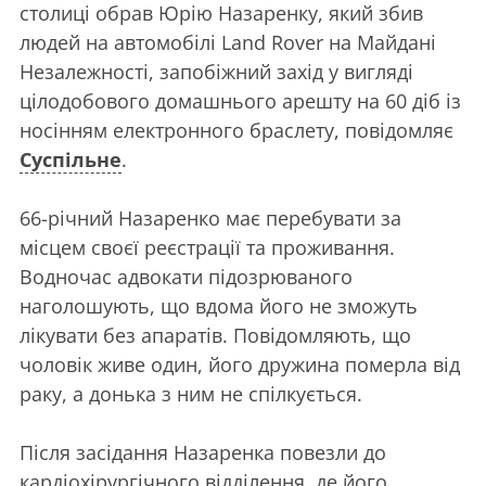
столиці обрав Юрію Назаренку, який збив
людей на автомобілі Land Rover на Майдані
Незалежності, запобіжний захід у вигляді
цілодобового домашнього арешту на 60 діб із
носінням електронного браслету, повідомляє
Суспільне
.
66-річний Назаренко має перебувати за
місцем своєї реєстрації та проживання.
Водночас адвокати підозрюваного
наголошують, що вдома його не зможуть
лікувати без апаратів. Повідомляють, що
чоловік живе один, його дружина померла від
раку, а донька з ним не спілкується.
Після засідання Назаренка повезли до
кардіохірургічного відділення, де його