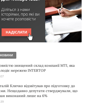
НОВИНИ
овністю знищений склад компанії MTI, яка
олодіє мережею INTERTOP
:07
італій Кличко відзвітував про підготовку до
ими. Нещодавно депутати стверджували, що
лан виконаний лише на 6%
:39