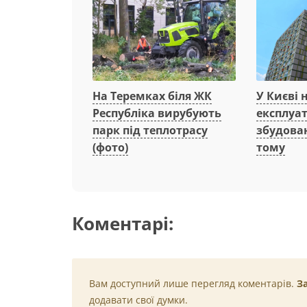
На Теремках біля ЖК
У Києві 
Республіка вирубують
експлуа
парк під теплотрасу
збудован
(фото)
тому
Коментарі:
Вам доступний лише перегляд коментарів.
З
додавати свої думки.