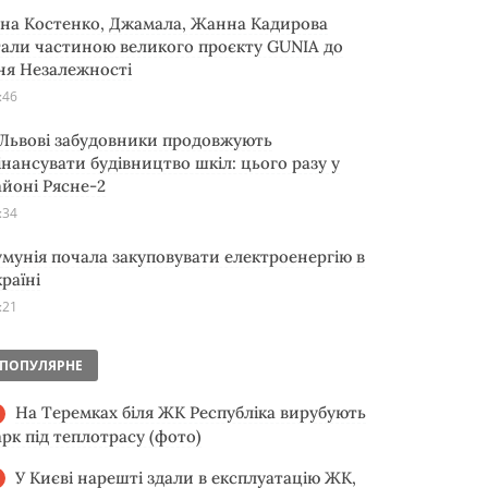
іна Костенко, Джамала, Жанна Кадирова
тали частиною великого проєкту GUNIA до
ня Незалежності
:46
 Львові забудовники продовжують
інансувати будівництво шкіл: цього разу у
айоні Рясне-2
:34
умунія почала закуповувати електроенергію в
раїні
:21
ПОПУЛЯРНЕ
На Теремках біля ЖК Республіка вирубують
арк під теплотрасу (фото)
У Києві нарешті здали в експлуатацію ЖК,