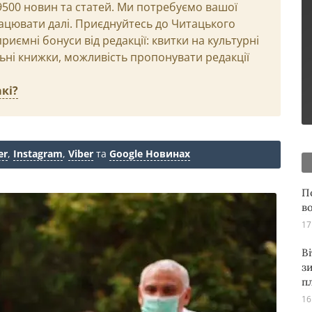
29500 новин та статей. Ми потребуємо вашої
ацювати далі. Приєднуйтесь до Читацького
иємні бонуси від редакції: квитки на культурні
льні книжки, можливість пропонувати редакції
кі?
er
,
Instagram
,
Viber
та
Google Новинах
П
в
17
В
з
п
16