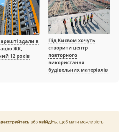
Під Києвом хочуть
нарешті здали в
створити центр
тацію ЖК,
повторного
ий 12 років
використання
будівельних матеріалів
ареєструйтесь
або
увійдіть
, щоб мати можливість