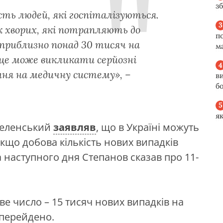
з
ість людей, які госпіталізуються.
к хворих, які потрапляють до
п
е приблизно понад 30 тисяч на
м
і це може викликати серйозні
ня на медичну систему», –
в
б
я
Зеленський
заявляв
, що в Україні можуть
кщо добова кількість нових випадків
а наступного дня Степанов сказав про 11-
е число – 15 тисяч нових випадків на
 перейдено.