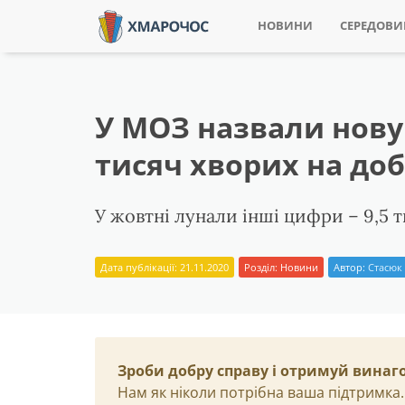
НОВИНИ
СЕРЕДОВ
У МОЗ назвали нову
тисяч хворих на доб
У жовтні лунали інші цифри – 9,5 т
Дата публікації: 21.11.2020
Розділ:
Новини
Автор:
Стасюк
Зроби добру справу і отримуй винаг
Нам як ніколи потрібна ваша підтримка.