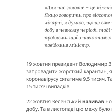
«Для нас головне – це кільк
Якщо говорити про відсото
лікарні, я думаю, що це вж
добу в певному періоді, тод
проблеми щодо навантажен
повідомив міністр.
19 жовтня президент Володимир 
запровадити жорсткий карантин, я
коронавірусу сягатиме 9,5 тисяч. Т
15 тисяч випадків.
22 жовтня Зеленський
називав
нов
добу. Та в листопаді цю межу було