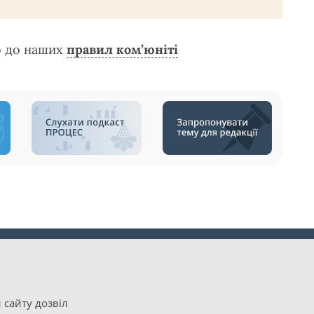
о до наших
правил ком’юніті
 сайту дозвіл