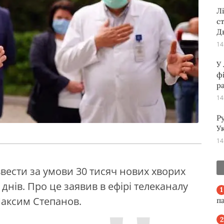
Л
с
Д
14
У
ф
р
14
Р
Ук
14
вести за умови 30 тисяч нових хворих
днів. Про це заявив в ефірі телеканалу
Максим Степанов.
п