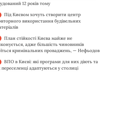
будований 12 років тому
Під Києвом хочуть створити центр
овторного використання будівельних
атеріалів
План стійкості Києва майже не
иконується, адже більшість чиновників
оїться кримінальних проваджень, — Нефьодов
ВПО в Києві: які програми для них діють та
к переселенці адаптуються у столиці