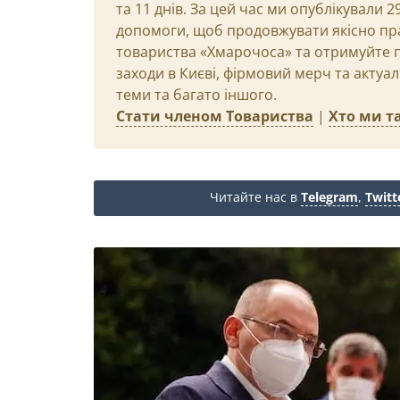
та 11 днів. За цей час ми опублікували 
допомоги, щоб продовжувати якісно пр
товариства «Хмарочоса» та отримуйте пр
заходи в Києві, фірмовий мерч та актуа
теми та багато іншого.
Стати членом Товариства
|
Хто ми та
Читайте нас в
Telegram
,
Twitt