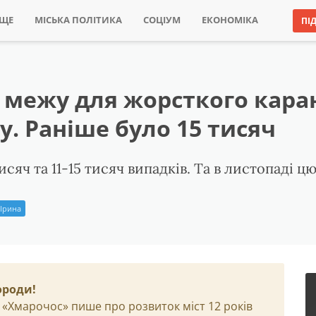
ИЩЕ
МІСЬКА ПОЛІТИКА
СОЦІУМ
ЕКОНОМІКА
ПІ
 межу для жорсткого каран
у. Раніше було 15 тисяч
исяч та 11-15 тисяч випадків. Та в листопаді 
 Ірина
ороди!
 «Хмарочос» пише про розвиток міст 12 років