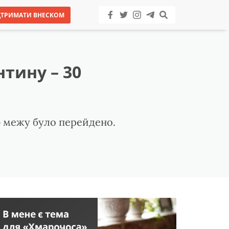
ДТРИМАТИ ВНЕСКОМ
тину – 30
цю межу було перейдено.