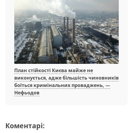
План стійкості Києва майже не
виконується, адже більшість чиновників
боїться кримінальних проваджень, —
Нефьодов
Коментарі: