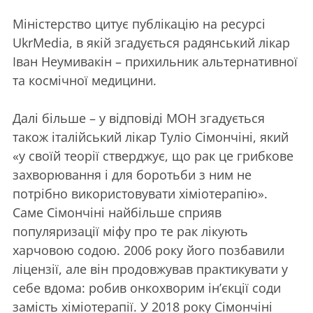
Міністерство цитує публікацію на ресурсі
UkrMedia, в якій згадується радянський лікар
Іван Неумивакін – прихильник альтернативної
та космічної медицини.
Далі більше – у відповіді МОН згадується
також італійський лікар Туліо Сімончіні, який
«у своїй теорії стверджує, що рак це грибкове
захворювання і для боротьби з ним не
потрібно використовувати хіміотерапію».
Саме Сімончіні найбільше сприяв
популяризації міфу про те рак лікують
харчовою содою. 2006 року його позбавили
ліцензії, але він продовжував практикувати у
себе вдома: робив онкохворим ін’єкції соди
замість хіміотерапії. У 2018 року Сімончіні