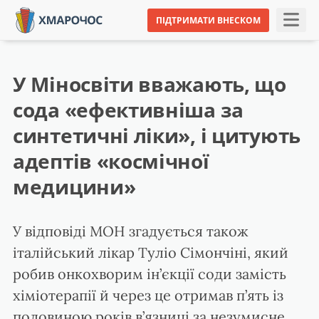
ПІДТРИМАТИ ВНЕСКОМ
У Міносвіти вважають, що
сода «ефективніша за
синтетичні ліки», і цитують
адептів «космічної
медицини»
У відповіді МОН згадується також
італійський лікар Туліо Сімончіні, який
робив онкохворим ін’єкції соди замість
хіміотерапії й через це отримав п’ять із
половиною років в’язниці за незумисне