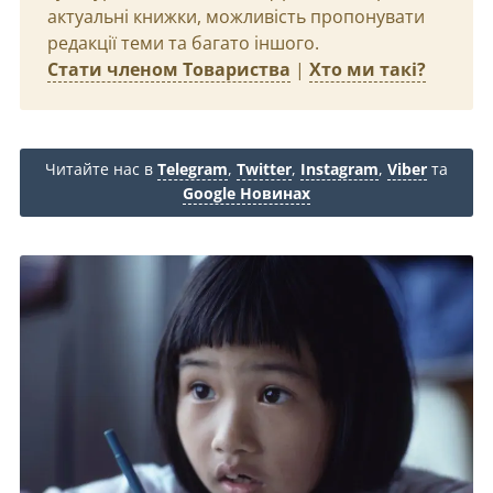
актуальні книжки, можливість пропонувати
редакції теми та багато іншого.
Стати членом Товариства
|
Хто ми такі?
Читайте нас в
Telegram
,
Twitter
,
Instagram
,
Viber
та
Google Новинах