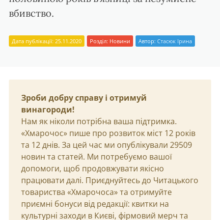
вбивство.
Дата публікації: 25.11.2020
Розділ:
Новини
Автор:
Стасюк Ірина
Зроби добру справу і отримуй
винагороди!
Нам як ніколи потрібна ваша підтримка.
«Хмарочос» пише про розвиток міст 12 років
та 12 днів. За цей час ми опублікували 29509
новин та статей. Ми потребуємо вашої
допомоги, щоб продовжувати якісно
працювати далі. Приєднуйтесь до Читацького
товариства «Хмарочоса» та отримуйте
приємні бонуси від редакції: квитки на
культурні заходи в Києві, фірмовий мерч та