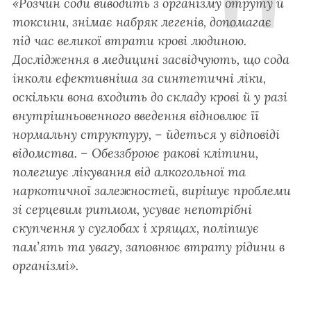
«Розчин соди виводить з організму отруту й
токсини, знімає набряк легенів, допомагає
під час великої втрати крові людиною.
Дослідження в медицині засвідчують, що сода
інколи ефективніша за синтетичні ліки,
оскільки вона входить до складу крові й у разі
внутрішньовенного введення відновлює її
нормальну структуру, – йдеться у відповіді
відомства. – Обеззброює ракові клітини,
полегшує лікування від алкогольної та
наркотичної залежностей, вирішує проблеми
зі серцевим ритмом, усуває непотрібні
скупчення у суглобах і хрящах, поліпшує
пам’ять та увагу, заповнює втрату рідини в
організмі».