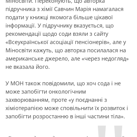
Міносвіти. Переконують, що авторка
підручника з хімії Савчин Марія намагалася
подати у книжці якомога більше цікавої
інформації. У підручнику вказується, що
рекомендації щодо соди взяли з сайту
«Всеукраїнської асоціації пенсіонерів», але у
Міносвіти кажуть, що авторка посилалася на
американське джерело, але «через недогляд»
не вказала його.
У МОН також повідомили, що хоч сода і не
може запобігти онкологічним
захворюванням, проте «у поєднанні з
хіміотерапією може сповільнити їх розвиток і
запобігти розростанню в інші частини тіла».