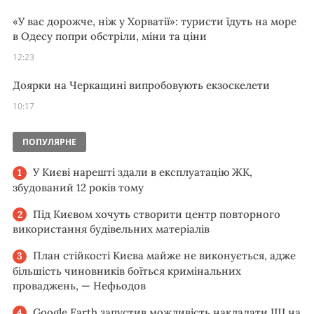
«У вас дорожче, ніж у Хорватії»: туристи їдуть на море
в Одесу попри обстріли, міни та ціни
12:23
Доярки на Черкащині випробовують екзоскелети
10:17
ПОПУЛЯРНЕ
У Києві нарешті здали в експлуатацію ЖК,
збудований 12 років тому
Під Києвом хочуть створити центр повторного
використання будівельних матеріалів
План стійкості Києва майже не виконується, адже
більшість чиновників боїться кримінальних
проваджень, — Нефьодов
Google Earth запустив можливість накладати ШІ на