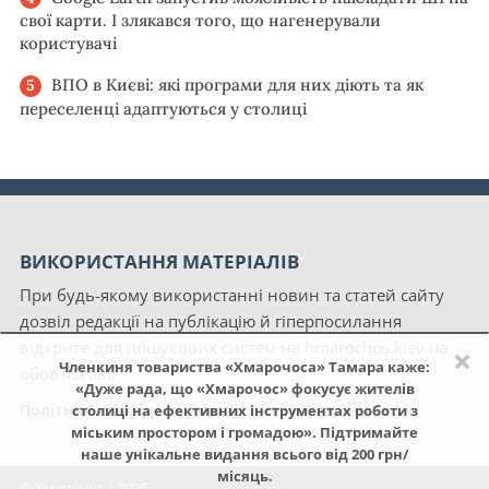
свої карти. І злякався того, що нагенерували
користувачі
ВПО в Києві: які програми для них діють та як
переселенці адаптуються у столиці
ВИКОРИСТАННЯ МАТЕРІАЛІВ
При будь-якому використанні новин та статей сайту
дозвіл редакції на публікацію й гіперпосилання
відкрите для пошукових систем на hmarochos.kiev.ua
×
Членкиня товариства «Хмарочоса» Тамара каже:
обов'язкові.
«Дуже рада, що «Хмарочос» фокусує жителів
Політика конфіденційності сайту «Хмарочос»
столиці на ефективних інструментах роботи з
міським простором і громадою». Підтримайте
наше унікальне видання всього від 200 грн/
місяць.
© Хмарочос | 2025