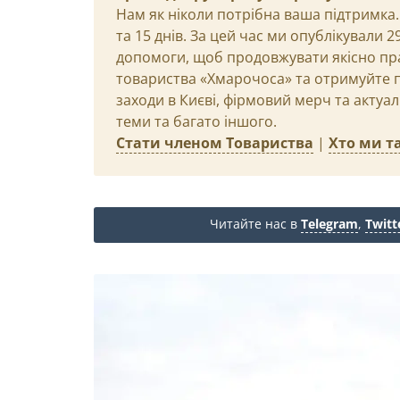
Нам як ніколи потрібна ваша підтримка.
та 15 днів. За цей час ми опублікували 
допомоги, щоб продовжувати якісно пр
товариства «Хмарочоса» та отримуйте пр
заходи в Києві, фірмовий мерч та актуа
теми та багато іншого.
Стати членом Товариства
|
Хто ми та
Читайте нас в
Telegram
,
Twitt