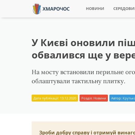
НОВИНИ
СЕРЕДОВ
У Києві оновили піш
обвалився ще у вере
На мосту встановили перильне ого
облаштували тактильну плитку.
Дата публікації: 13.12.2020
Розділ:
Новини
Автор:
Крутько
Зроби добру справу і отримуй винаг