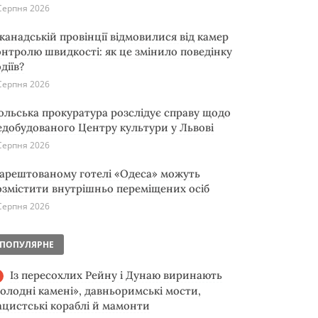
Серпня 2026
 канадській провінції відмовилися від камер
онтролю швидкості: як це змінило поведінку
діїв?
Серпня 2026
ольська прокуратура розслідує справу щодо
едобудованого Центру культури у Львові
Серпня 2026
 арештованому готелі «Одеса» можуть
озмістити внутрішньо переміщених осіб
Серпня 2026
ПОПУЛЯРНЕ
Із пересохлих Рейну і Дунаю виринають
голодні камені», давньоримські мости,
ацистські кораблі й мамонти