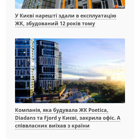
У Києві нарешті здали в експлуатацію
ЖК, збудований 12 років тому
Компанія, яка будувала ЖК Poetica,
Diadans та Fjord у Києві, закрила офіс. А
співвласник виїхав з країни