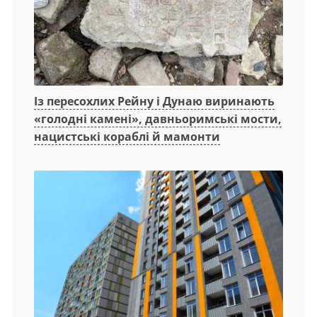
Із пересохлих Рейну і Дунаю виринають
«голодні камені», давньоримські мости,
нацистські кораблі й мамонти