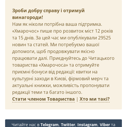
Зроби добру справу і отримуй
винагороди!
Нам як ніколи потрібна ваша підтримка.
«Хмарочос» пише про розвиток міст 12 років
та 15 днів. За цей час ми опублікували 29525
новин та статей. Ми потребуємо вашої
допомоги, щоб продовжувати якісно
працювати далі. Приєднуйтесь до Читацького
товариства «Хмарочоса» та отримуйте
приємні бонуси від редакції: квитки на
культурні заходи в Києві, фірмовий мерч та
актуальні книжки, можливість пропонувати
редакції теми та багато іншого.
Стати членом Товариства
|
Хто ми такі?
Читайте нас в
Telegram
,
Twitter
,
Instagram
,
Viber
та