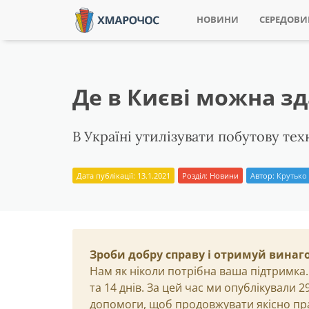
НОВИНИ
СЕРЕДОВ
Де в Києві можна зд
В Україні утилізувати побутову тех
Дата публікації: 13.1.2021
Розділ:
Новини
Автор:
Крутько 
Зроби добру справу і отримуй винаг
Нам як ніколи потрібна ваша підтримка.
та 14 днів. За цей час ми опублікували 
допомоги, щоб продовжувати якісно пр