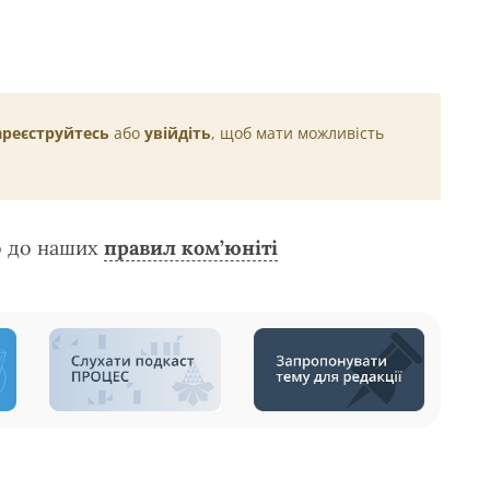
ареєструйтесь
або
увійдіть
, щоб мати можливість
о до наших
правил ком’юніті