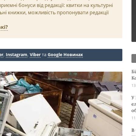
иємні бонуси від редакції: квитки на культурні
льні книжки, можливість пропонувати редакції
кі?
er
,
Instagram
,
Viber
та
Google Новинах
Б
К
13
У
е
о
11
В