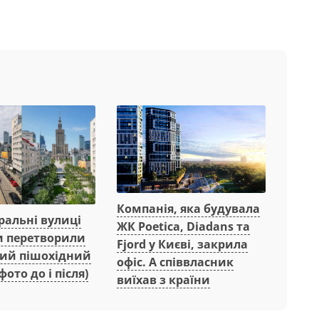
Компанія, яка будувала
ральні вулиці
ЖК Poetica, Diadans та
 перетворили
Fjord у Києві, закрила
ний пішохідний
офіс. А співвласник
фото до і після)
виїхав з країни