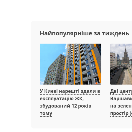
Найпопулярніше за тиждень
Дві цент
У Києві нарешті здали в
Варшави
експлуатацію ЖК,
на зеле
збудований 12 років
простір (
тому