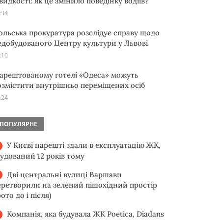
видкості: як це змінило поведінку водіїв?
:34
ольська прокуратура розслідує справу щодо
едобудованого Центру культури у Львові
:10
 арештованому готелі «Одеса» можуть
озмістити внутрішньо переміщених осіб
:24
ПОПУЛЯРНЕ
У Києві нарешті здали в експлуатацію ЖК,
будований 12 років тому
Дві центральні вулиці Варшави
еретворили на зелений пішохідний простір
ото до і після)
Компанія, яка будувала ЖК Poetica, Diadans