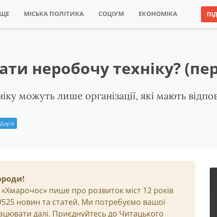
ИЩЕ
МІСЬКА ПОЛІТИКА
СОЦІУМ
ЕКОНОМІКА
ПІ
ати неробочу техніку? (пер
ніку можуть лише організації, які мають відпов
Дар'я
ороди!
 «Хмарочос» пише про розвиток міст 12 років
29525 новин та статей. Ми потребуємо вашої
ацювати далі. Приєднуйтесь до Читацького