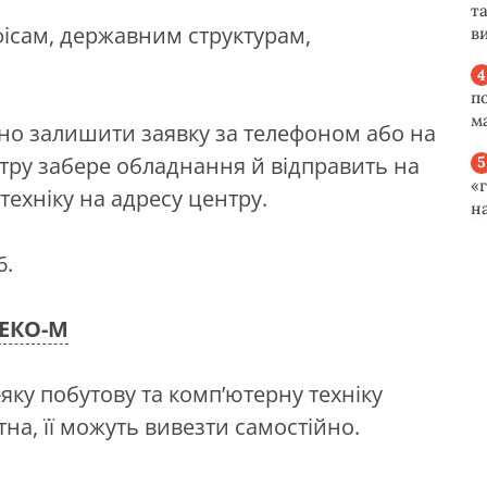
та
офісам, державним структурам,
ви
п
м
ібно залишити заявку за телефоном або на
тру забере обладнання й відправить на
«
ехніку на адресу центру.
н
6.
ЕКО-М
яку побутову та комп’ютерну техніку
на, її можуть вивезти самостійно.