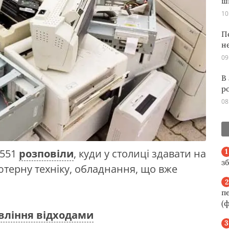
ш
10
П
н
09
В
р
08
1551
розповіли
, куди у столиці здавати на
з
ютерну техніку, обладнання, що вже
п
(ф
вління відходами