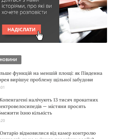
НОВИНИ
ільше функцій на меншій площі: як Південна
орея вирішує проблему щільної забудови
:01
 Копенгагені налічують 13 тисяч прокатних
лектровелосипедів — містяни просять
бмежити їхню кількість
:20
 Онтаріо відмовилися від камер контролю