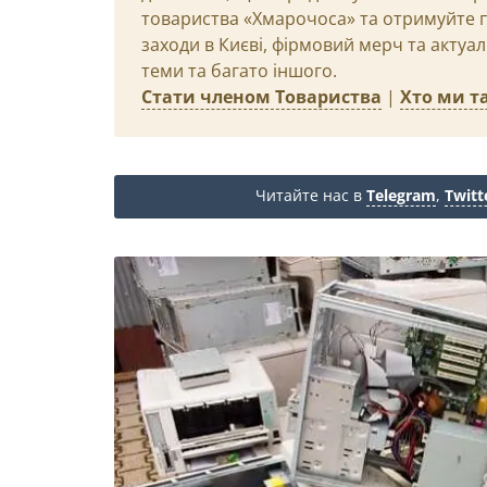
товариства «Хмарочоса» та отримуйте пр
заходи в Києві, фірмовий мерч та актуа
теми та багато іншого.
Стати членом Товариства
|
Хто ми та
Читайте нас в
Telegram
,
Twitt