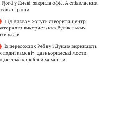
 Fjord у Києві, закрила офіс. А співвласник
їхав з країни
Під Києвом хочуть створити центр
овторного використання будівельних
атеріалів
Із пересохлих Рейну і Дунаю виринають
голодні камені», давньоримські мости,
ацистські кораблі й мамонти