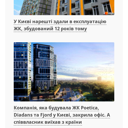
У Києві нарешті здали в експлуатацію
ЖК, збудований 12 років тому
Компанія, яка будувала ЖК Poetica,
Diadans та Fjord у Києві, закрила офіс. А
співвласник виїхав з країни