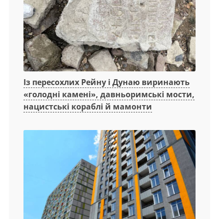
Із пересохлих Рейну і Дунаю виринають
«голодні камені», давньоримські мости,
нацистські кораблі й мамонти