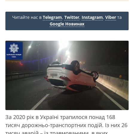
Читайте нас в
Telegram
,
Twitter
,
Instagram
,
Viber
та
Google Новинах
За 2020 рік в Україні трапилося понад 168
тисяч дорожньо-транспортних подій. Із них 26
тисяч аварій – із травмованими, в яких