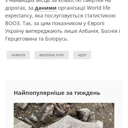
з найвищих місць за кількістю смертей на
дорогах, за
даними
організації World life
expectancy, яка послуговується статистикою
ВООЗ. Так, за цим показником у Європі
Україну випереджають лише Албанія, Боснія і
Герцеговина та Білорусь.
#АВАРІЯ
#БЕЗПЕКА РУХУ
#ДТП
Найпопулярніше за тиждень