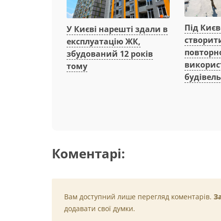
Під Киє
У Києві нарешті здали в
створит
експлуатацію ЖК,
повторн
збудований 12 років
викорис
тому
будівель
Коментарі:
Вам доступний лише перегляд коментарів.
З
додавати свої думки.