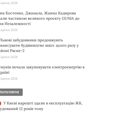
Серпня 2026
іна Костенко, Джамала, Жанна Кадирова
тали частиною великого проєкту GUNIA до
ня Незалежності
Серпня 2026
 Львові забудовники продовжують
інансувати будівництво шкіл: цього разу у
айоні Рясне-2
Серпня 2026
умунія почала закуповувати електроенергію в
раїні
Серпня 2026
ПОПУЛЯРНЕ
У Києві нарешті здали в експлуатацію ЖК,
будований 12 років тому