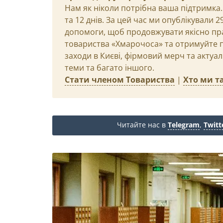
Нам як ніколи потрібна ваша підтримка.
та 12 днів. За цей час ми опублікували 
допомоги, щоб продовжувати якісно пр
товариства «Хмарочоса» та отримуйте пр
заходи в Києві, фірмовий мерч та актуа
теми та багато іншого.
Стати членом Товариства
|
Хто ми та
Читайте нас в
Telegram
,
Twitt