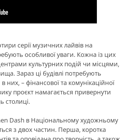
тири серії музичних лайвів на
ребують особливої уваги. Кожна із цих
центрами культурних подій чи місцями,
вища. Зараз ці будівлі потребують
в них, – фінансової та комунікаційної
зику проєкт намагається привернути
ь столиці.
phen Dash в Національному художньому
ться з двох частин. Перша, коротка
тів та оповідача про творчість, а також