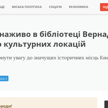
ИЩЕ
МІСЬКА ПОЛІТИКА
СОЦІУМ
ЕКОНОМІКА
ПІ
 наживо в бібліотеці Верн
о культурних локацій
ти увагу до значущих історичних місць Киє
Дар'я
ороди!