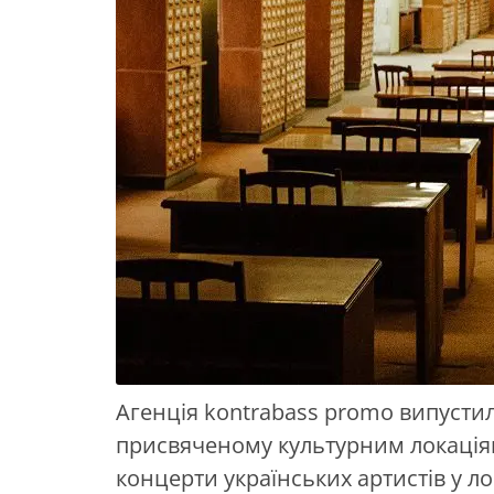
Агенція kontrabass promo випусти
присвяченому культурним локаціям
концерти українських артистів у л