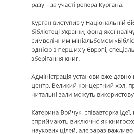
разу – за участі репера Кургана.
Курган виступив у Національній бі
бібліотеці України, фонд якої налі
символічним мініальбомом «Бібліот
однією з перших у Європі, спеціа
зберігання книг.
Адміністрація установи вже давно 
центр. Великий концертний хол, п
читальні зали можуть використов
Катерина Войчук, співавторка ідеї, 
сприймають виключно як книгосхо
наукових цілей, але зараз важливо