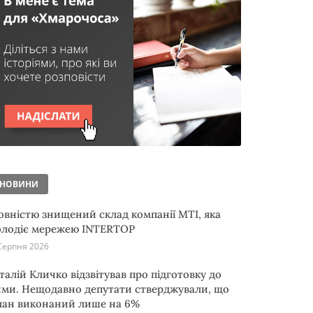
НОВИНИ
овністю знищений склад компанії MTI, яка
олодіє мережею INTERTOP
Серпня 2026
італій Кличко відзвітував про підготовку до
ими. Нещодавно депутати стверджували, що
лан виконаний лише на 6%