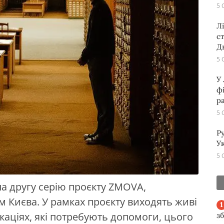
5 
Л
с
Д
5 
У
ф
р
5 
Р
Ук
5 
ла другу серію проєкту ZMOVA,
 Києва. У рамках проєкту виходять живі
окаціях, які потребують допомоги, цього
з