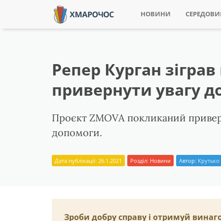
НОВИНИ
СЕРЕДОВ
Репер Курган зіграв
привернути увагу д
Проєкт ZMOVA покликаний приверну
допомоги.
Дата публікації: 26.1.2021
Розділ:
Новини
Автор:
Крутько 
Зроби добру справу і отримуй винаг