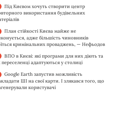
Під Києвом хочуть створити центр
овторного використання будівельних
атеріалів
План стійкості Києва майже не
иконується, адже більшість чиновників
оїться кримінальних проваджень, — Нефьодов
ВПО в Києві: які програми для них діють та
к переселенці адаптуються у столиці
Google Earth запустив можливість
акладати ШІ на свої карти. І злякався того, що
агенерували користувачі