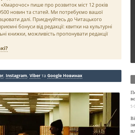
 «Хмарочос» пише про розвиток міст 12 років
29500 новин та статей. Ми потребуємо вашої
ацювати далі. Приєднуйтесь до Читацького
иємні бонуси від редакції: квитки на культурні
льні книжки, можливість пропонувати редакції
кі?
er
,
Instagram
,
Viber
та
Google Новинах
П
в
5 
В
з
п