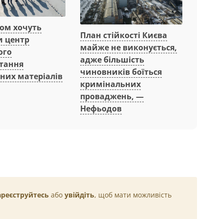
вом хочуть
План стійкості Києва
и центр
майже не виконується,
ого
адже більшість
тання
чиновників боїться
них матеріалів
кримінальних
проваджень, —
Нефьодов
ареєструйтесь
або
увійдіть
, щоб мати можливість