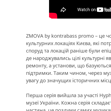
ZMOVA by kontrabass promo – це чо
культурних локаціях Києва, які пот
споруд та локацій раніше були епі
де народжувались цілі культурні я
ремонту, а установи, що базуються 
підтримки. Таким чином, через му
увагу до значущих історичних місц
Перша серія вийшла за участі Hy
музеї України. Кожна серія складає
частина, це роздуми самих музикан