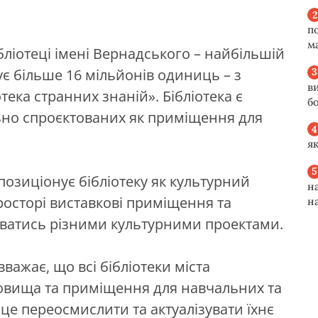
п
м
бліотеці імені Вернадського – найбільшій
чує більше 16 мільйонів одиниць – з
в
ека странних знаній». Бібліотека є
б
льно спроєктованих як приміщення для
я
позиціонує бібліотеку як культурний
н
росторі виставкові приміщення та
н
уватись різними культурними проектами.
вважає, що всі бібліотеки міста
вища та приміщення для навчальних та
 це переосмислити та актуалізувати їхнє