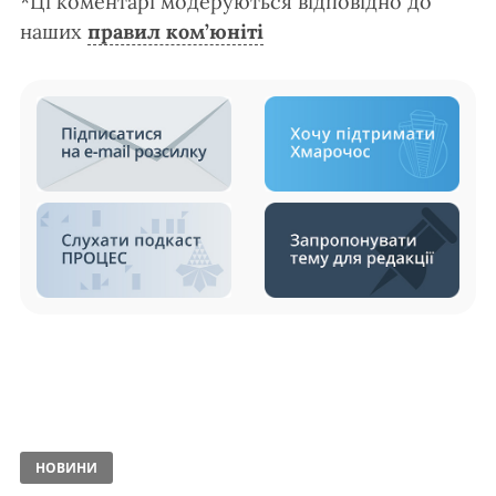
*Ці коментарі модеруються відповідно до
наших
правил ком’юніті
НОВИНИ