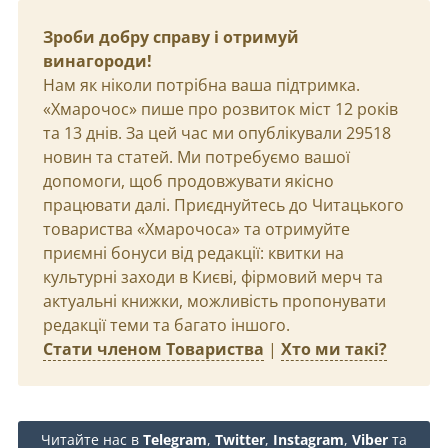
Зроби добру справу і отримуй
винагороди!
Нам як ніколи потрібна ваша підтримка.
«Хмарочос» пише про розвиток міст 12 років
та 13 днів. За цей час ми опублікували 29518
новин та статей. Ми потребуємо вашої
допомоги, щоб продовжувати якісно
працювати далі. Приєднуйтесь до Читацького
товариства «Хмарочоса» та отримуйте
приємні бонуси від редакції: квитки на
культурні заходи в Києві, фірмовий мерч та
актуальні книжки, можливість пропонувати
редакції теми та багато іншого.
Стати членом Товариства
|
Хто ми такі?
Читайте нас в
Telegram
,
Twitter
,
Instagram
,
Viber
та