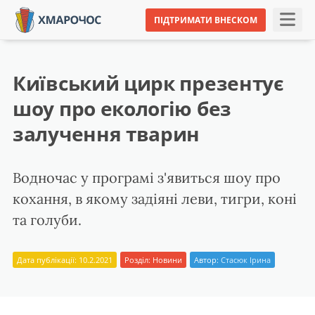
ПІДТРИМАТИ ВНЕСКОМ
Київський цирк презентує
шоу про екологію без
залучення тварин
Водночас у програмі з'явиться шоу про
кохання, в якому задіяні леви, тигри, коні
та голуби.
Дата публікації: 10.2.2021
Розділ:
Новини
Автор:
Стасюк Ірина