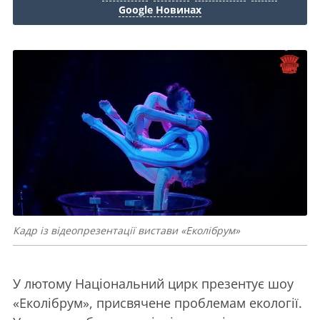
Google Новинах
Кадр із відеопрезентації вистави «Еколібрум»
У лютому Національний цирк презентує шоу
«Еколібрум», присвячене проблемам екології.