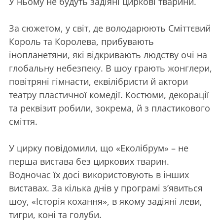
У ньому не будуть задіяні циркові тварини.
За сюжетом, у світ, де володарюють Сміттєвий
Король та Королева, прибувають
інопланетяни, які відкривають людству очі на
глобальну небезпеку. В шоу грають жонглери,
повітряні гімнасти, еквілібристи й актори
театру пластичної комедії. Костюми, декорації
та реквізит робили, зокрема, й з пластикового
сміття.
У цирку повідомили, що «Еколібрум» – не
перша вистава без циркових тварин.
Водночас їх досі використовують в інших
виставах. За кілька днів у програмі з’явиться
шоу, «Історія кохання», в якому задіяні леви,
тигри, коні та голуби.