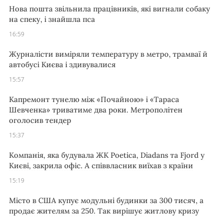
Нова пошта звільнила працівників, які вигнали собаку
на спеку, і знайшла пса
16:59
Журналісти виміряли температуру в метро, трамваї й
автобусі Києва і здивувалися
15:57
Капремонт тунелю між «Почайною» і «Тараса
Шевченка» триватиме два роки. Метрополітен
оголосив тендер
15:37
Компанія, яка будувала ЖК Poetica, Diadans та Fjord у
Києві, закрила офіс. А співвласник виїхав з країни
15:19
Місто в США купує модульні будинки за 300 тисяч, а
продає жителям за 250. Так вирішує житлову кризу