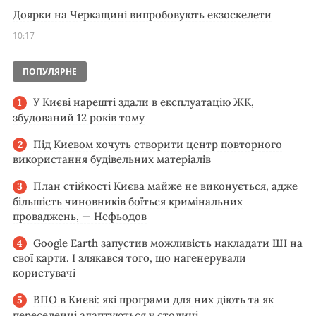
Доярки на Черкащині випробовують екзоскелети
10:17
ПОПУЛЯРНЕ
У Києві нарешті здали в експлуатацію ЖК,
збудований 12 років тому
Під Києвом хочуть створити центр повторного
використання будівельних матеріалів
План стійкості Києва майже не виконується, адже
більшість чиновників боїться кримінальних
проваджень, — Нефьодов
Google Earth запустив можливість накладати ШІ на
свої карти. І злякався того, що нагенерували
користувачі
ВПО в Києві: які програми для них діють та як
переселенці адаптуються у столиці