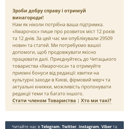
Зроби добру справу і отримуй
винагороди!
Нам як ніколи потрібна ваша підтримка.
«Хмарочос» пише про розвиток міст 12 років
та 12 днів. За цей час ми опублікували 29509
новин та статей. Ми потребуємо вашої
допомоги, щоб продовжувати якісно
працювати далі. Приєднуйтесь до Читацького
товариства «Хмарочоса» та отримуйте
приємні бонуси від редакції: квитки на
культурні заходи в Києві, фірмовий мерч та
актуальні книжки, можливість пропонувати
редакції теми та багато іншого.
Стати членом Товариства
|
Хто ми такі?
Читайте нас в
Telegram
,
Twitter
,
Instagram
,
Viber
та