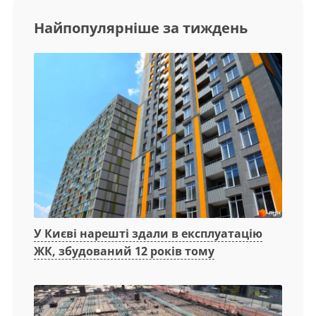
Найпопулярніше за тиждень
У Києві нарешті здали в експлуатацію
ЖК, збудований 12 років тому