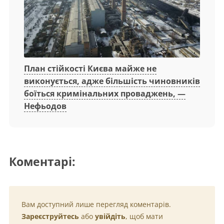
План стійкості Києва майже не
виконується, адже більшість чиновників
боїться кримінальних проваджень, —
Нефьодов
Коментарі:
Вам доступний лише перегляд коментарів.
Зареєструйтесь
або
увійдіть
, щоб мати