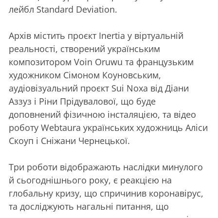
лейбл Standard Deviation.
Архів містить проєкт Inertia у віртуальній
реальності, створений українським
композитором Voin Oruwu та французьким
художником Сімоном Коуновським,
аудіовізуальний проєкт Sui Noxa від Діани
Аззуз і Ріни Прідувалової, що буде
доповнений фізичною інсталяцією, та відео
роботу Webtaura українських художниць Аліси
Скоуп і Сніжани Чернецької.
Три роботи відображають наслідки минулого
й сьогоднішнього року, є реакцією на
глобальну кризу, що спричинив коронавірус,
та досліджують нагальні питання, що