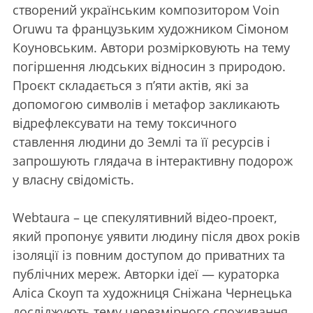
створений українським композитором Voin
Oruwu та французьким художником Сімоном
Коуновським. Автори розмірковують на тему
погіршення людських відносин з природою.
Проєкт складається з п’яти актів, які за
допомогою символів і метафор закликають
відрефлексувати на тему токсичного
ставлення людини до Землі та її ресурсів і
запрошують глядача в інтерактивну подорож
у власну свідомість.
Webtaura – це спекулятивний відео-проект,
який пропонує уявити людину після двох років
ізоляції із повним доступом до приватних та
публічних мереж. Авторки ідеї — кураторка
Аліса Скоуп та художниця Сніжана Чернецька
досліджують тему черезмірного споживання