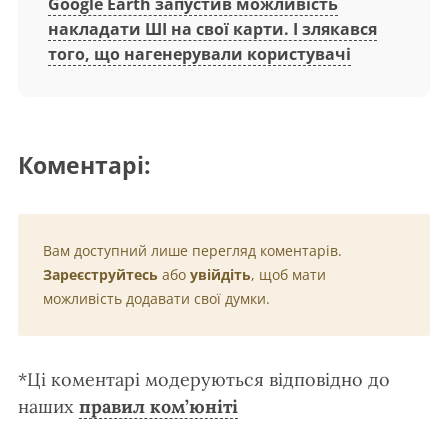
Google Earth запустив можливість
накладати ШІ на свої карти. І злякався
того, що нагенерували користувачі
Коментарі:
Вам доступний лише перегляд коментарів.
Зареєструйтесь
або
увійдіть
, щоб мати
можливість додавати свої думки.
*Ці коментарі модеруються відповідно до
наших
правил ком’юніті