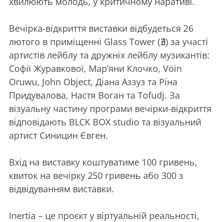
хвилюють молодь, у критичному наративі.
Вечірка-відкриття виставки відбудеться 26
лютого в приміщенні Glass Tower (∄) за участі
артистів лейблу та дружніх лейблу музикантів:
Софії Журавкової, Мар’яни Клочко, Voin
Oruwu, John Object, Діана Аззуз та Ріна
Придувалова, Настя Воган та Tofudj. За
візуальну частину програми вечірки-відкриття
відповідають BLCK BOX studio та візуальний
артист Синицин Євген.
Вхід на виставку коштуватиме 100 гривень,
квиток на вечірку 250 гривень або 300 з
відвідуванням виставки.
Inertia – це проєкт у віртуальній реальності,