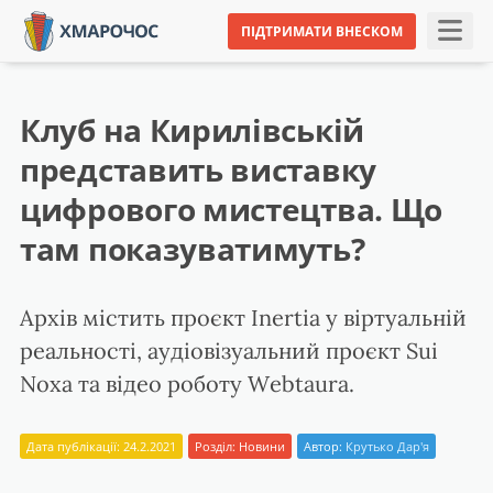
ПІДТРИМАТИ ВНЕСКОМ
Клуб на Кирилівській
представить виставку
цифрового мистецтва. Що
там показуватимуть?
Архів містить проєкт Inertia у віртуальній
реальності, аудіовізуальний проєкт Sui
Noxa та відео роботу Webtaura.
Дата публікації: 24.2.2021
Розділ:
Новини
Автор:
Крутько Дар'я