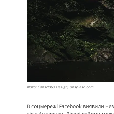
Фото: Conscious Design, unsplash.com
В соцмережі Facebook виявили неза
лісів Амазонки. Лісові райони мож