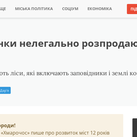
ИЩЕ
МІСЬКА ПОЛІТИКА
СОЦІУМ
ЕКОНОМІКА
ПІ
онки нелегально розпрода
ть ліси, які включають заповідники і землі ко
Дар'я
ороди!
 «Хмарочос» пише про розвиток міст 12 років