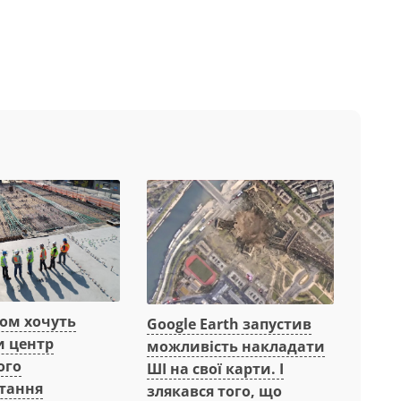
вом хочуть
Google Earth запустив
и центр
можливість накладати
ого
ШІ на свої карти. І
тання
злякався того, що