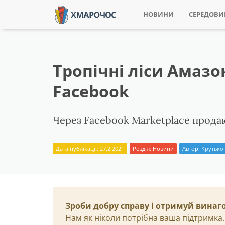
НОВИНИ
СЕРЕДОВ
Тропічні ліси Амаз
Facebook
Через Facebook Marketplace продаю
Дата публікації: 27.2.2021
Розділ:
Новини
Автор:
Крутько 
Зроби добру справу і отримуй винаг
Нам як ніколи потрібна ваша підтримка.