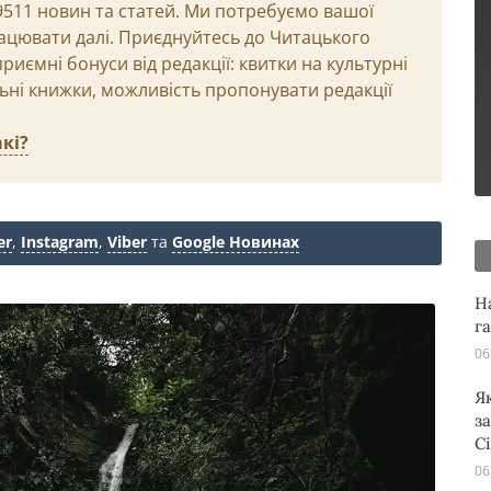
29511 новин та статей. Ми потребуємо вашої
ацювати далі. Приєднуйтесь до Читацького
иємні бонуси від редакції: квитки на культурні
льні книжки, можливість пропонувати редакції
кі?
er
,
Instagram
,
Viber
та
Google Новинах
Н
г
06
Я
з
С
06