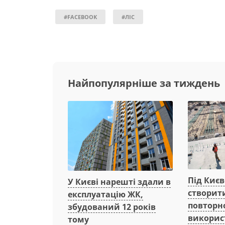
#FACEBOOK
#ЛІС
Найпопулярніше за тиждень
Під Киє
У Києві нарешті здали в
створит
експлуатацію ЖК,
повторн
збудований 12 років
викорис
тому