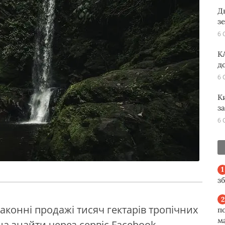
Д
з
6 
K
д
6 
К
з
6 
з
конні продажі тисяч гектарів тропічних
п
м
на знайти через сервіс Facebook