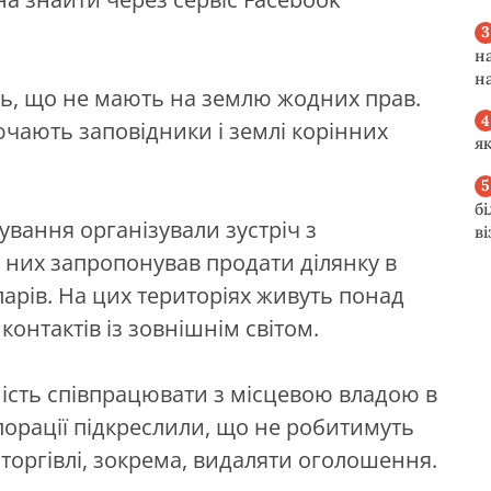
н
н
ть, що не мають на землю жодних прав.
ючають заповідники і землі корінних
я
б
ування організували зустріч з
в
 них запропонував продати ділянку в
ларів. На цих територіях живуть понад
контактів із зовнішнім світом.
ність співпрацювати з місцевою владою в
порації підкреслили, що не робитимуть
 торгівлі, зокрема, видаляти оголошення.