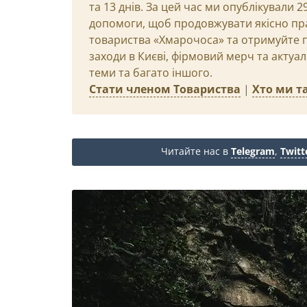
та 13 днів. За цей час ми опублікували 
допомоги, щоб продовжувати якісно пр
товариства «Хмарочоса» та отримуйте пр
заходи в Києві, фірмовий мерч та актуа
теми та багато іншого.
Стати членом Товариства
|
Хто ми та
Читайте нас в
Telegram
,
Twitt