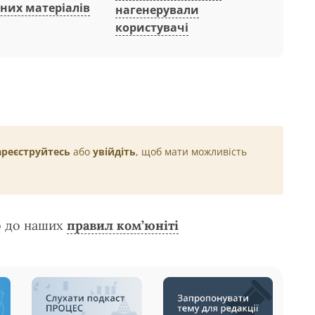
них матеріалів
нагенерували
користувачі
ареєструйтесь
або
увійдіть
, щоб мати можливість
о до наших
правил ком’юніті