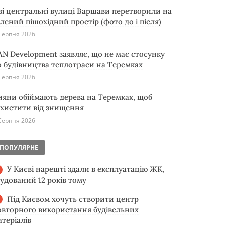
ві центральні вулиці Варшави перетворили на
елений пішохідний простір (фото до і після)
Серпня 2026
AN Development заявляє, що не має стосунку
о будівництва теплотраси на Теремках
Серпня 2026
ияни обіймають дерева на Теремках, щоб
ахистити від знищення
Серпня 2026
ПОПУЛЯРНЕ
У Києві нарешті здали в експлуатацію ЖК,
будований 12 років тому
Під Києвом хочуть створити центр
овторного використання будівельних
атеріалів