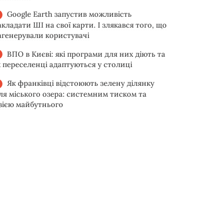
Google Earth запустив можливість
акладати ШІ на свої карти. І злякався того, що
агенерували користувачі
ВПО в Києві: які програми для них діють та
к переселенці адаптуються у столиці
Як франківці відстоюють зелену ділянку
іля міського озера: системним тиском та
ізією майбутнього