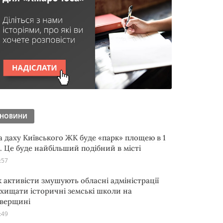
НОВИНИ
а даху Київського ЖК буде «парк» площею в 1
а. Це буде найбільший подібний в місті
:57
к активісти змушують обласні адміністрації
ахищати історичні земські школи на
іверщині
:49