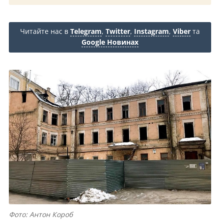
Читайте нас в
Telegram
,
Twitter
,
Instagram
,
Viber
та
Google Новинах
Фото: Антон Короб