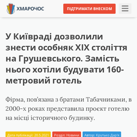
ПІДТРИМАТИ ВНЕСКОМ
У Київраді дозволили
знести особняк XIX століття
на Грушевського. Замість
нього хотіли будувати 160-
метровий готель
Фірма, пов’язана з братами Табачниками, в
2000-х роках представила проєкт готелю
на місці історичного будинку.
Дата публікації: 20.5.2021
Розділ:
Новини
Автор:
Крутько Дар'я