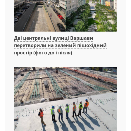
Дві центральні вулиці Варшави
перетворили на зелений пішохідний
простір (фото до і після)