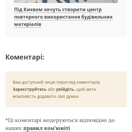
Під Києвом хочуть створити центр
повторного використання будівельних
матеріалів
Коментарі:
Вам доступний лише перегляд коментарів.
Зареєструйтесь
або
увійдіть
, щоб мати
можливість додавати свої думки.
*Ці коментарі модеруються відповідно до
наших
правил ком’юніті