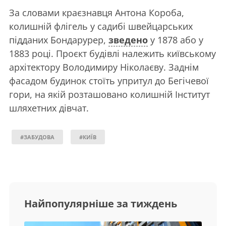
За словами краєзнавця Антона Короба,
колишній флігель у садибі швейцарських
підданих Бондарурер,
зведено
у 1878 або у
1883 році. Проєкт будівлі належить київському
архітектору Володимиру Ніколаєву. Заднім
фасадом будинок стоїть упритул до Бегічевої
гори, на якій розташовано колишній Інститут
шляхетних дівчат.
#ЗАБУДОВА
#КИЇВ
Найпопулярніше за тиждень