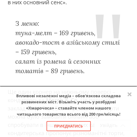
в них основний сенс».
З меню:
туна-мелт – 169 гривень,
авокадо-тост в азійському стилі
– 159 гривень,
салат із ромена й сезонних
томатів – 89 гривень.
×
Ще один корнер на нижньому поверсі –
Впливові незалежні медіа – обов'язкова складова
кондитерська
March & Co.
Це перший
розвинених міст. Візьміть участь у розбудові
заклад Софії Теребової: раніше її десерти
«Хмарочоса» – ставайте членом нашого
читацького товариства всього від 200 грн/місяць!
можна було замовити онлайн або
спробувати в інших київських кафе. Тут
Увійдіть
ПРИЄДНАТИСЬ
кондитерська пропонує різноманітні торти,