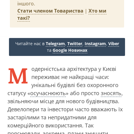
іншого.
Стати членом Товариства
|
Хто ми
такі?
Читайте нас в
Telegram
,
Twitter
,
Instagram
,
Viber
та
Google Новинах
М
одерністська архітектура у Києві
переживає не найкращі часи:
унікальні будівлі без охоронного
статусу «
осучаснюють
» або просто
зносять
,
звільняючи місце для нового будівництва.
Девелопери та інвестори часто вважають їх
застарілими та непридатними для
комерційного використання. Так
пояснювали, зокрема, плани знищити