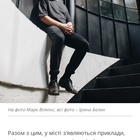
На фото Марк Вілкінс, всі фото – Ірина Бєлих
Разом з цим, у місті з’являються приклади,