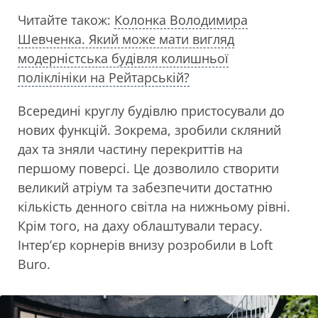
Читайте також:
Колонка Володимира
Шевченка. Який може мати вигляд
модерністська будівля колишньої
поліклініки на Рейтарській?
Всередині круглу будівлю пристосували до
нових функцій. Зокрема, зробили скляний
дах та зняли частину перекриттів на
першому поверсі. Це дозволило створити
великий атріум та забезпечити достатню
кількість денного світла на нижньому рівні.
Крім того, на даху облаштували терасу.
Інтер’єр корнерів внизу розробили в Loft
Buro.