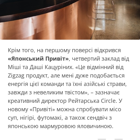
Крім того, на першому поверсі відкрився
«Японський Привіт»
, четвертий заклад від
Міші та Даші Кацуріних. «Це відмінний від
Zigzag продукт, але мені дуже подобається
енергія цієї команди та їхні азійські страви,
завжди з невеликим твістом», – зазначає
креативний директор Рейтарська Circle. У
новому «Привіті» можна спробувати місо
суп, нігірі, футомакі, а також сендвіч з
японською мармуровою яловичиною.