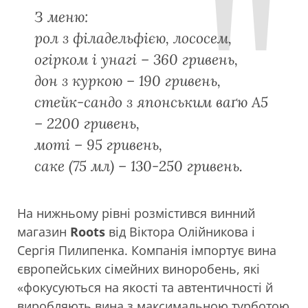
З меню:
рол з філадельфією, лососем,
огірком і унагі – 360 гривень,
дон з куркою – 190 гривень,
стейк-сандо з японським ваґю А5
– 2200 гривень,
моті – 95 гривень,
саке (75 мл) – 130-250 гривень.
На нижньому рівні розмістився винний
магазин
Roots
від Віктора Олійникова і
Сергія Пилипенка. Компанія імпортує вина
європейських сімейних виноробень, які
«фокусуються на якості та автентичності й
виробляють вина з максимальною турботою