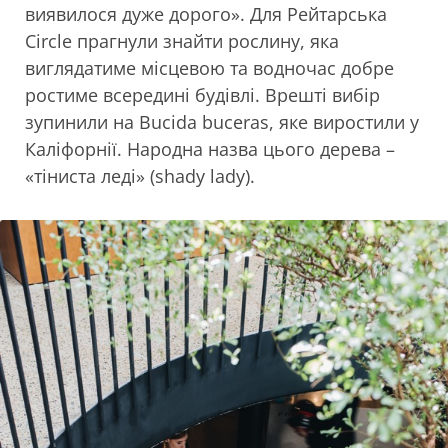
виявилося дуже дорого». Для Рейтарська
Circle прагнули знайти рослину, яка
виглядатиме місцевою та водночас добре
ростиме всередині будівлі. Врешті вибір
зупинили на Bucida buceras, яке виростили у
Каліфорнії. Народна назва цього дерева –
«тіниста леді» (shady lady).