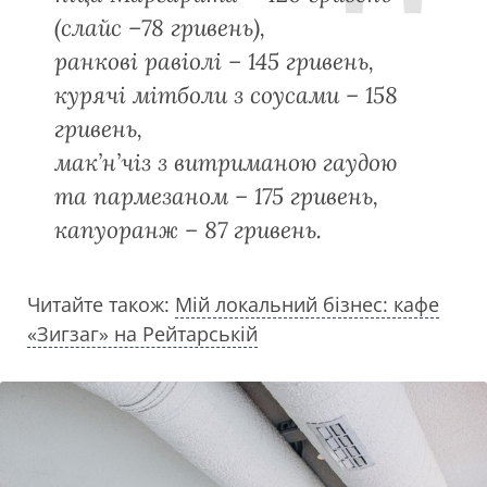
(слайс –78 гривень),
ранкові равіолі – 145 гривень,
курячі мітболи з соусами – 158
гривень,
мак’н’чіз з витриманою гаудою
та пармезаном – 175 гривень,
капуоранж – 87 гривень.
Читайте також:
Мій локальний бізнес: кафе
«Зигзаг» на Рейтарській