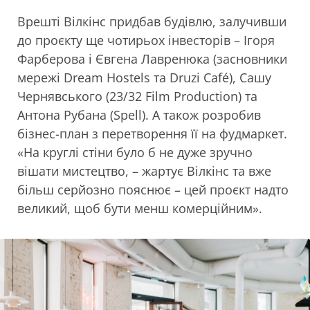
Врешті Вілкінс придбав будівлю, залучивши
до проєкту ще чотирьох інвесторів – Ігоря
Фарберова і Євгена Лавренюка (засновники
мережі Dream Hostels та Druzi Café), Сашу
Чернявського (23/32 Film Production) та
Антона Рубана (Spell). А також розробив
бізнес-план з перетворення її на фудмаркет.
«На круглі стіни було б не дуже зручно
вішати мистецтво, – жартує Вілкінс та вже
більш серйозно пояснює – цей проєкт надто
великий, щоб бути менш комерційним».