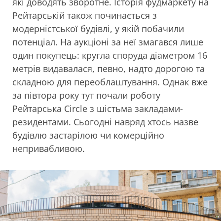
які доводять зворотне. Історія фудмаркету на
Рейтарській також починається з
модерністської будівлі, у якій побачили
потенціал. На аукціоні за неї змагався лише
один покупець: кругла споруда діаметром 16
метрів видавалася, певно, надто дорогою та
складною для переоблаштування. Однак вже
за півтора року тут почали роботу
Рейтарська Circle з шістьма закладами-
резидентами. Сьогодні навряд хтось назве
будівлю застарілою чи комерційно
непривабливою.