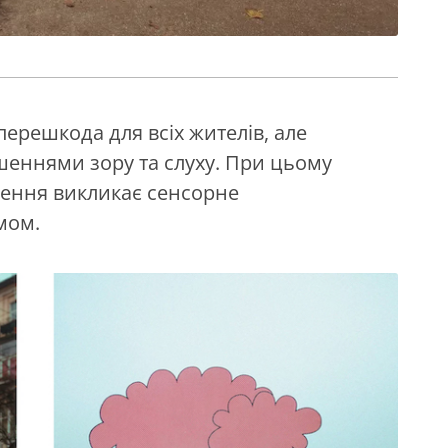
ерешкода для всіх жителів, але
шеннями зору та слуху. При цьому
лення викликає сенсорне
мом.