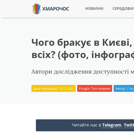
НОВИНИ
СЕРЕДОВ
Чого бракує в Києві
всіх? (фото, інфогра
Автори дослідження доступності мі
Дата публікації: 3.12.2021
Розділ:
Топ-новини
Автор:
Стас
Читайте нас в
Telegram
,
Twit