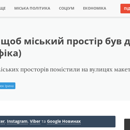
ИЩЕ
МІСЬКА ПОЛІТИКА
СОЦІУМ
ЕКОНОМІКА
ПІ
, щоб міський простір був
фіка)
ських просторів помістили на вулицях макети
юк Ірина
ter
,
Instagram
,
Viber
та
Google Новинах