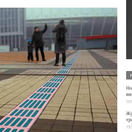
Но
ви
16:
Жу
тр
15: