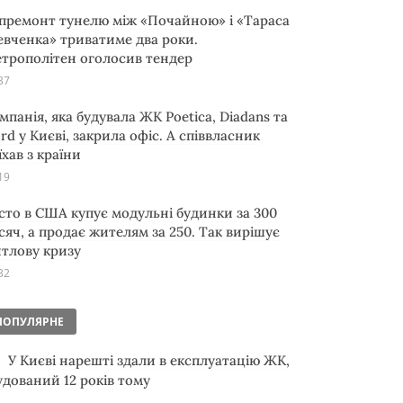
премонт тунелю між «Почайною» і «Тараса
вченка» триватиме два роки.
трополітен оголосив тендер
37
мпанія, яка будувала ЖК Poetica, Diadans та
ord у Києві, закрила офіс. А співвласник
їхав з країни
19
сто в США купує модульні будинки за 300
сяч, а продає жителям за 250. Так вирішує
тлову кризу
32
ПОПУЛЯРНЕ
У Києві нарешті здали в експлуатацію ЖК,
удований 12 років тому