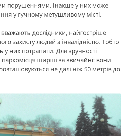
ми порушеннями. Інакше у них може
ння у гучному метушливому місті.
 вважають дослідники, найгостріше
ного захисту людей з інвалідністю. Тобто
ть у них потрапити. Для зручності
кі паркомісця ширші за звичайні: вони
розташовуються не далі ніж 50 метрів до