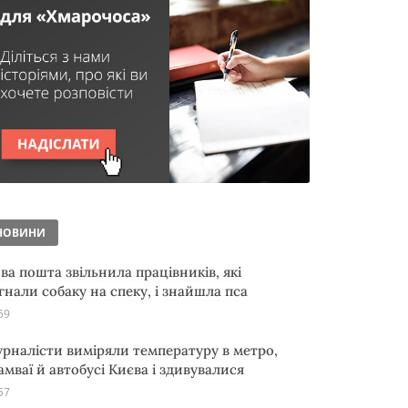
НОВИНИ
ва пошта звільнила працівників, які
гнали собаку на спеку, і знайшла пса
59
рналісти виміряли температуру в метро,
амваї й автобусі Києва і здивувалися
57