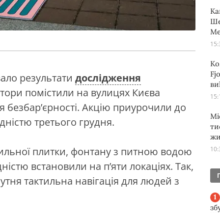
Ка
Ше
Ме
15:
Ко
Fj
вало результати
дослідження
ви
втори помістили на вулицях Києва
15:
для безбар’єрності. Акцію приурочили до
Мі
дністю третього грудня.
ти
жи
тильної плитки, фонтану з питною водою
10:
ністю встановили на п’яти локаціях. Так,
сутня тактильна навігація для людей з
зб