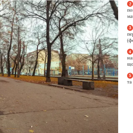
по
ма
пе
(ф
на
що
та