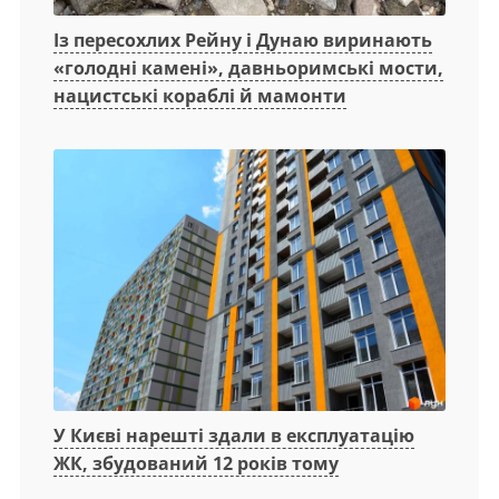
Із пересохлих Рейну і Дунаю виринають
«голодні камені», давньоримські мости,
нацистські кораблі й мамонти
У Києві нарешті здали в експлуатацію
ЖК, збудований 12 років тому