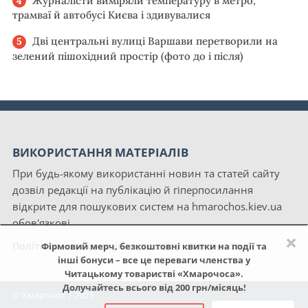
Журналісти виміряли температуру в метро,
трамваї й автобусі Києва і здивувалися
Дві центральні вулиці Варшави перетворили на
зелений пішохідний простір (фото до і після)
ВИКОРИСТАННЯ МАТЕРІАЛІВ
При будь-якому використанні новин та статей сайту
дозвіл редакції на публікацію й гіперпосилання
відкрите для пошукових систем на hmarochos.kiev.ua
обов'язкові.
×
Політика конфіденційності сайту «Хмарочос»
Фірмовий мерч, безкоштовні квитки на події та
інші бонуси – все це переваги членства у
Читацькому товаристві «Хмарочоса».
Долучайтесь всього від 200 грн/місяць!
© Хмарочос | 2025