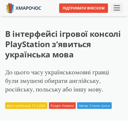
ПІДТРИМАТИ ВНЕСКОМ
В інтерфейсі ігрової консолі
PlayStation з’явиться
українська мова
До цього часу українськомовні гравці
були змушені обирати англійську,
російську, польську або іншу мову.
Дата публікації: 11.2.2022
Розділ:
Новини
Автор:
Стасюк Ірина