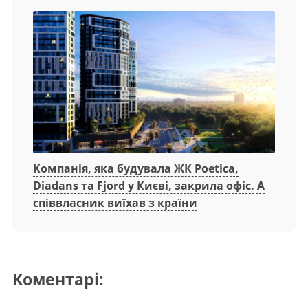
Компанія, яка будувала ЖК Poetica,
Diadans та Fjord у Києві, закрила офіс. А
співвласник виїхав з країни
Коментарі: