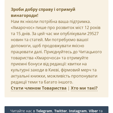
Зроби добру справу і отримуй
винагороди!
Нам як ніколи потрібна ваша підтримка.
«Хмарочос» пише про розвиток міст 12 років
та 15 днів. За цей час ми опублікували 29527
новин та статей. Ми потребуємо вашої
допомоги, щоб продовжувати якісно
працювати далі. Приєднуйтесь до Читацького
товариства «Хмарочоса» та отримуйте
приємні бонуси від редакції: квитки на
культурні заходи в Києві, фірмовий мерч та
актуальні книжки, можливість пропонувати
редакції теми та багато іншого.
Стати членом Товариства
|
Хто ми такі?
Читайте нас в
Telegram
,
Twitter
,
Instagram
,
Viber
та