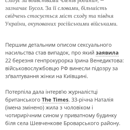
слідує за вбивствами членів родини», —
зазначає Бусол. За її словами, більшість
свідчень стосується міст сходу та півдня
України, окупованих російськими військами.
Першим детальним описом сексуального
насильства став випадок, про який
заявила
22 березня генпрокурорка Ірина Венедиктова:
військовослужбовцю РФ винесли підозру за
зґвалтування жінки на Київщині.
Потерпіла дала інтерв’ю журналістці
британського
The Times
. 33-річна Наталія
(імена змінено) жила з чоловіком і
чотирирічним сином у приватному будинку
біля села Шевченкове Броварського району.