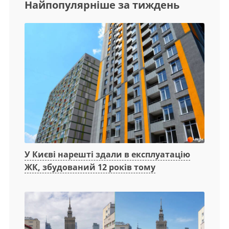
Найпопулярніше за тиждень
У Києві нарешті здали в експлуатацію
ЖК, збудований 12 років тому