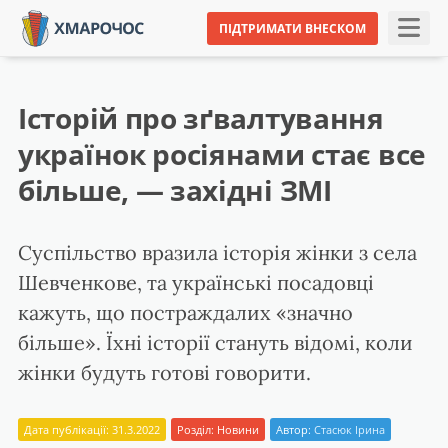
ПІДТРИМАТИ ВНЕСКОМ
Історій про зґвалтування
українок росіянами стає все
більше, — західні ЗМІ
Суспільство вразила історія жінки з села
Шевченкове, та українські посадовці
кажуть, що постраждалих «значно
більше». Їхні історії стануть відомі, коли
жінки будуть готові говорити.
Дата публікації: 31.3.2022
Розділ:
Новини
Автор:
Стасюк Ірина