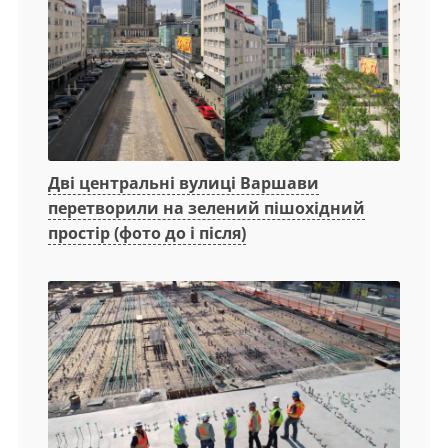
Дві центральні вулиці Варшави
перетворили на зелений пішохідний
простір (фото до і після)