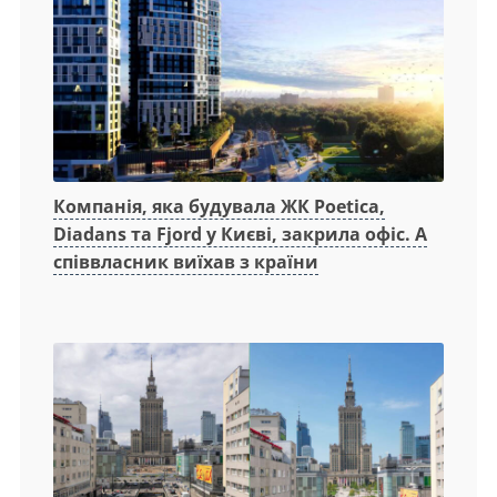
Компанія, яка будувала ЖК Poetica,
Diadans та Fjord у Києві, закрила офіс. А
співвласник виїхав з країни