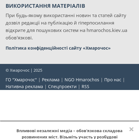
ВИКОРИСТАННЯ МАТЕРІАЛІВ
При будь-якому використанні новин та статей сайту
дозвіл редакції на публікацію й гіперпосилання
відкрите для пошукових систем на hmarochos.kiev.ua
обов'язкові.
Політика конфіденційності сайту «Хмарочос»
© Хмарочос | 2025
ГО "Хмарочос"
|
Реклама
|
NGO Hmarochos
|
Про нас
|
Нативна реклама
|
Спецпроекти
|
RSS
×
Впливові незалежні медіа – обов'язкова складова
розвинених міст. Візьміть участь у розбудові