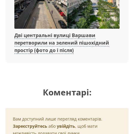
Дві центральні вулиці Варшави
перетворили на зелений пішохідний
простір (фото до і після)
Коментарі:
Вам доступний лише перегляд коментарів.
Зареєструйтесь
або
увійдіть
, щоб мати
можливість додавати свої думки.