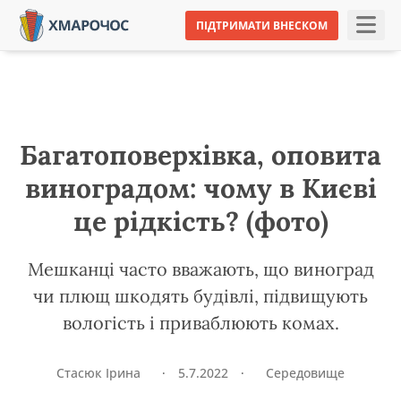
ПІДТРИМАТИ ВНЕСКОМ
Багатоповерхівка, оповита
виноградом: чому в Києві
це рідкість? (фото)
Мешканці часто вважають, що виноград
чи плющ шкодять будівлі, підвищують
вологість і приваблюють комах.
Стасюк Ірина
·
5.7.2022
·
Середовище