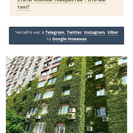
такі?
Читайте нас в
Telegram
,
Twitter
,
Instagram
,
Viber
та
Google Новинах