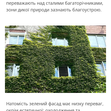
переважають над сталими багаторічниками,
зони дикої природи зазнають благоустрою.
Натомість зелений фасад має низку переваг,
окрім естетичної: охолодження та