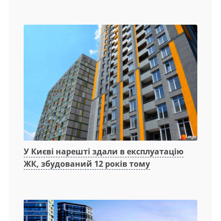
У Києві нарешті здали в експлуатацію
ЖК, збудований 12 років тому