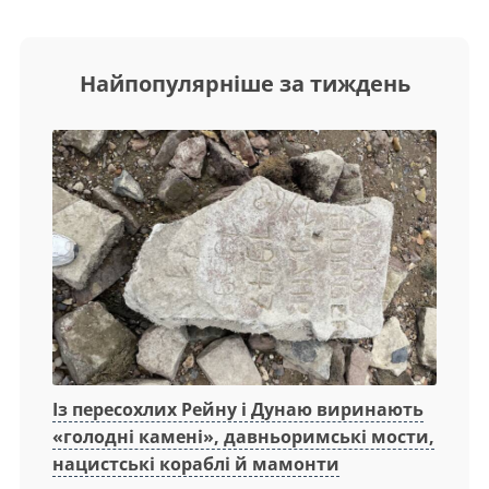
Найпопулярніше за тиждень
Із пересохлих Рейну і Дунаю виринають
«голодні камені», давньоримські мости,
нацистські кораблі й мамонти