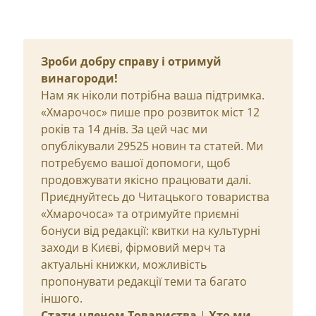
Зроби добру справу і отримуй
винагороди!
Нам як ніколи потрібна ваша підтримка.
«Хмарочос» пише про розвиток міст 12
років та 14 днів. За цей час ми
опублікували 29525 новин та статей. Ми
потребуємо вашої допомоги, щоб
продовжувати якісно працювати далі.
Приєднуйтесь до Читацького товариства
«Хмарочоса» та отримуйте приємні
бонуси від редакції: квитки на культурні
заходи в Києві, фірмовий мерч та
актуальні книжки, можливість
пропонувати редакції теми та багато
іншого.
Стати членом Товариства
|
Хто ми