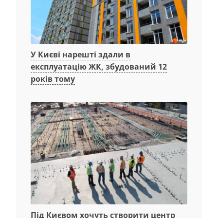
У Києві нарешті здали в
експлуатацію ЖК, збудований 12
років тому
Під Києвом хочуть створити центр