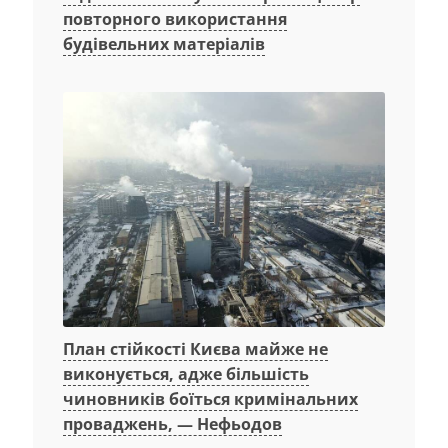
повторного використання
будівельних матеріалів
План стійкості Києва майже не
виконується, адже більшість
чиновників боїться кримінальних
проваджень, — Нефьодов