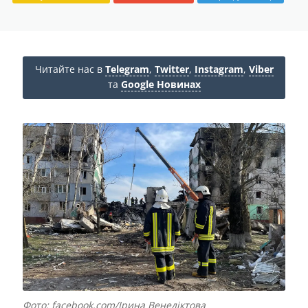
Читайте нас в
Telegram
,
Twitter
,
Instagram
,
Viber
та
Google Новинах
Фото: facebook.com/Ірина Венедіктова