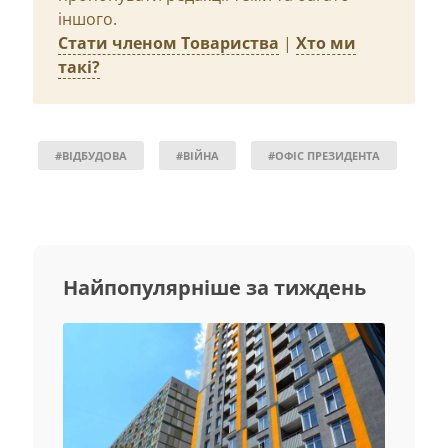
іншого.
Стати членом Товариства
|
Хто ми
такі?
#ВІДБУДОВА
#ВІЙНА
#ОФІС ПРЕЗИДЕНТА
Найпопулярніше за тиждень