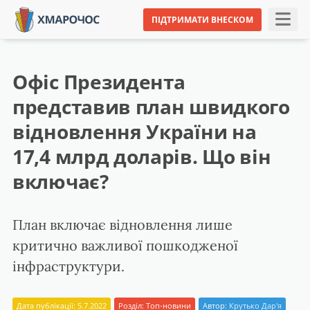
ПІДТРИМАТИ ВНЕСКОМ
Офіс Президента
представив план швидкого
відновлення України на
17,4 млрд доларів. Що він
включає?
План включає відновлення лише
критично важливої пошкодженої
інфраструктури.
Дата публікації: 5.7.2022
Розділ:
Топ-новини
Автор:
Крутько Дар'я