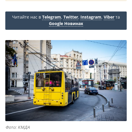
Читайте нас в
Telegram
,
Twitter
,
Instagram
,
Viber
та
Google Новинах
Фото: КМДА