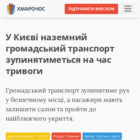
ПІДТРИМАТИ ВНЕСКОМ
У Києві наземний
громадський транспорт
зупинятиметься на час
тривоги
Громадський транспорт зупинятиме рух
у безпечному місці, а пасажири мають
залишити салон та пройти до
найближчого укриття.
Дата публікації: 1.8.2022
Розділ:
Новини
Автор:
Крутько Дар'я