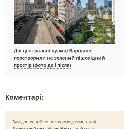
Дві центральні вулиці Варшави
перетворили на зелений пішохідний
простір (фото до і після)
Коментарі:
Вам доступний лише перегляд коментарів.
Зареєструйтесь
або
увійдіть
, щоб мати