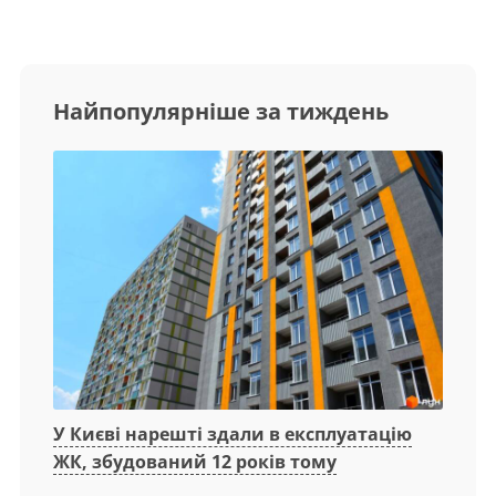
Найпопулярніше за тиждень
У Києві нарешті здали в експлуатацію
ЖК, збудований 12 років тому