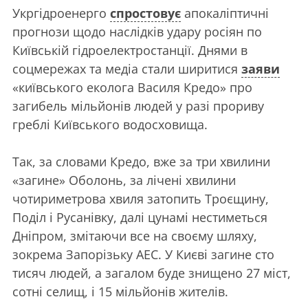
Укргідроенерго
спростовує
апокаліптичні
прогнози щодо наслідків удару росіян по
Київській гідроелектростанції. Днями в
соцмережах та медіа стали ширитися
заяви
«київського еколога Василя Кредо» про
загибель мільйонів людей у разі прориву
греблі Київського водосховища.
Так, за словами Кредо, вже за три хвилини
«загине» Оболонь, за лічені хвилини
чотириметрова хвиля затопить Троєщину,
Поділ і Русанівку, далі цунамі нестиметься
Дніпром, змітаючи все на своєму шляху,
зокрема Запорізьку АЕС. У Києві загине сто
тисяч людей, а загалом буде знищено 27 міст,
сотні селищ, і 15 мільйонів жителів.