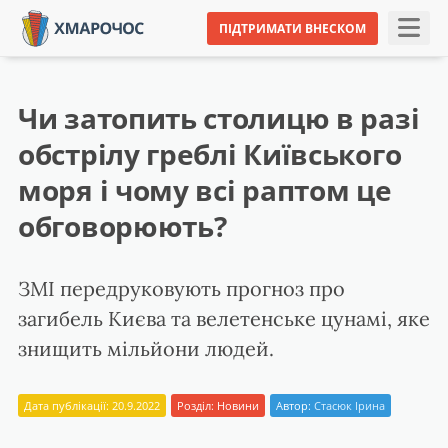
ПІДТРИМАТИ ВНЕСКОМ
Чи затопить столицю в разі
обстрілу греблі Київського
моря і чому всі раптом це
обговорюють?
ЗМІ передруковують прогноз про
загибель Києва та велетенське цунамі, яке
знищить мільйони людей.
Дата публікації: 20.9.2022
Розділ:
Новини
Автор:
Стасюк Ірина