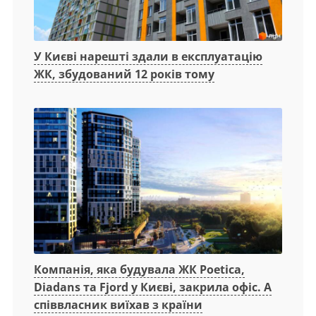
У Києві нарешті здали в експлуатацію
ЖК, збудований 12 років тому
Компанія, яка будувала ЖК Poetica,
Diadans та Fjord у Києві, закрила офіс. А
співвласник виїхав з країни