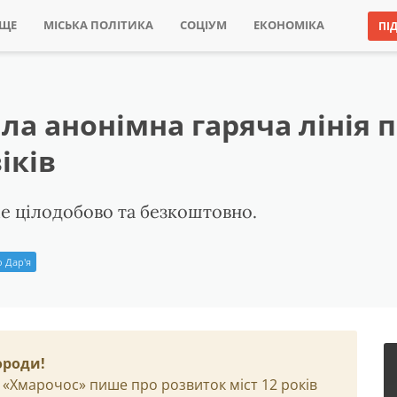
ИЩЕ
МІСЬКА ПОЛІТИКА
СОЦІУМ
ЕКОНОМІКА
ПІ
ла анонімна гаряча лінія 
іків
е цілодобово та безкоштовно.
 Дар'я
ороди!
 «Хмарочос» пише про розвиток міст 12 років