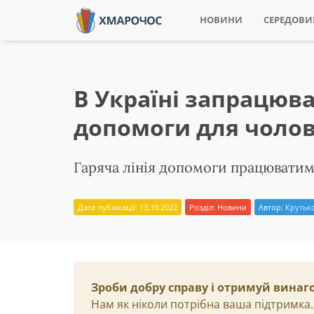
НОВИНИ
СЕРЕДОВ
В Україні запрацюва
допомоги для чолов
Гаряча лінія допомоги працюватим
Дата публікації: 13.10.2022
Розділ:
Новини
Автор:
Крутько
Зроби добру справу і отримуй винаг
Нам як ніколи потрібна ваша підтримка.