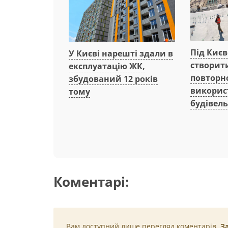
Під Киє
У Києві нарешті здали в
створит
експлуатацію ЖК,
повторн
збудований 12 років
викорис
тому
будівель
Коментарі:
Вам доступний лише перегляд коментарів.
З