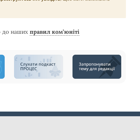
о до наших
правил ком’юніті