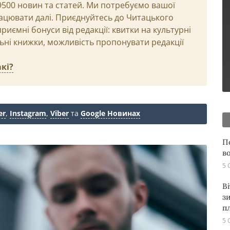
29500 новин та статей. Ми потребуємо вашої
ацювати далі. Приєднуйтесь до Читацького
иємні бонуси від редакції: квитки на культурні
льні книжки, можливість пропонувати редакції
кі?
er
,
Instagram
,
Viber
та
Google Новинах
П
в
5 
В
з
п
5 