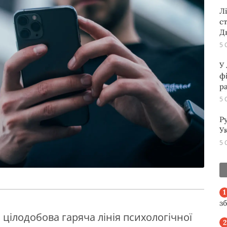
Л
с
Д
5 
У
ф
р
5 
Р
Ук
5 
з
 цілодобова гаряча лінія психологічної