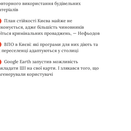
овторного використання будівельних
атеріалів
План стійкості Києва майже не
иконується, адже більшість чиновників
оїться кримінальних проваджень, — Нефьодов
ВПО в Києві: які програми для них діють та
к переселенці адаптуються у столиці
Google Earth запустив можливість
акладати ШІ на свої карти. І злякався того, що
агенерували користувачі