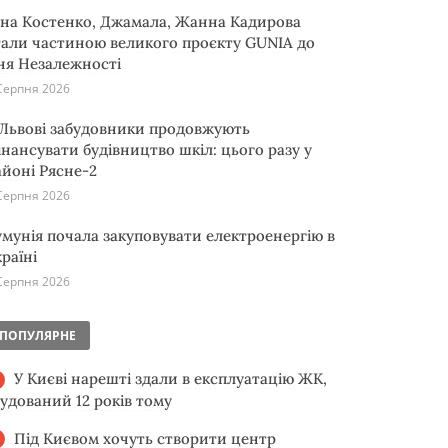
іна Костенко, Джамала, Жанна Кадирова
тали частиною великого проєкту GUNIA до
ня Незалежності
Серпня 2026
 Львові забудовники продовжують
інансувати будівництво шкіл: цього разу у
айоні Рясне-2
Серпня 2026
умунія почала закуповувати електроенергію в
раїні
Серпня 2026
ПОПУЛЯРНЕ
У Києві нарешті здали в експлуатацію ЖК,
будований 12 років тому
Під Києвом хочуть створити центр