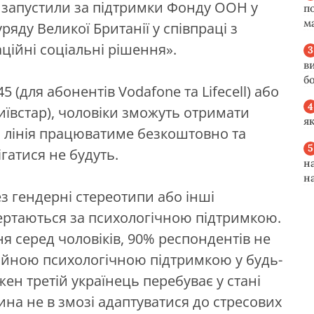
ву запустили за підтримки Фонду ООН у
п
м
ряду Великої Британії у співпраці з
ційні соціальні рішення».
в
б
(для абонентів Vodafone та Lifecell) або
 Київстар), чоловіки зможуть отримати
я
а лінія працюватиме безкоштовно та
гатися не будуть.
н
н
з гендерні стереотипи або інші
ертаються за психологічною підтримкою.
я серед чоловіків, 90% респондентів не
ійною психологічною підтримкою у будь-
ен третій українець перебуває у стані
на не в змозі адаптуватися до стресових