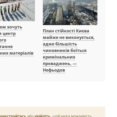
вом хочуть
План стійкості Києва
и центр
майже не виконується,
ого
адже більшість
тання
чиновників боїться
них матеріалів
кримінальних
проваджень, —
Нефьодов
ареєструйтесь
або
увійдіть
, щоб мати можливість