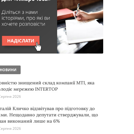
НОВИНИ
овністю знищений склад компанії MTI, яка
олодіє мережею INTERTOP
Серпня 2026
італій Кличко відзвітував про підготовку до
ими. Нещодавно депутати стверджували, що
лан виконаний лише на 6%
Серпня 2026