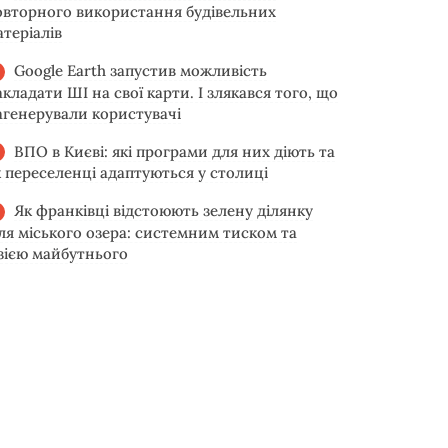
овторного використання будівельних
атеріалів
Google Earth запустив можливість
акладати ШІ на свої карти. І злякався того, що
агенерували користувачі
ВПО в Києві: які програми для них діють та
к переселенці адаптуються у столиці
Як франківці відстоюють зелену ділянку
іля міського озера: системним тиском та
ізією майбутнього