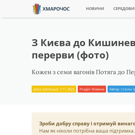
НОВИНИ
СЕРЕДОВ
З Києва до Кишинев
перерви (фото)
Кожен з семи вагонів Потяга до 
Дата публікації: 7.11.2022
Розділ:
Новини
Автор:
Стасюк 
Зроби добру справу і отримуй винаг
Нам як ніколи потрібна ваша підтримка.