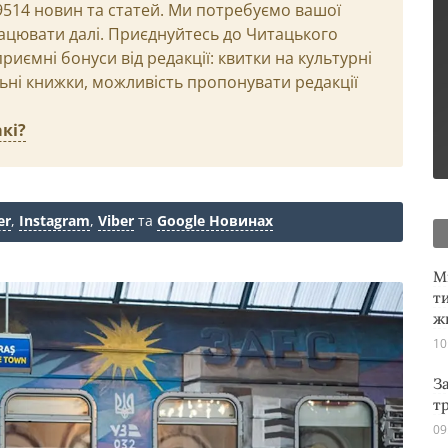
29514 новин та статей. Ми потребуємо вашої
ацювати далі. Приєднуйтесь до Читацького
иємні бонуси від редакції: квитки на культурні
льні книжки, можливість пропонувати редакції
кі?
er
,
Instagram
,
Viber
та
Google Новинах
М
т
ж
10
З
т
09