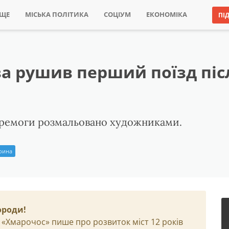
ИЩЕ
МІСЬКА ПОЛІТИКА
СОЦІУМ
ЕКОНОМІКА
ПІ
а рушив перший поїзд післ
Перемоги розмальовано художниками.
Ірина
ороди!
 «Хмарочос» пише про розвиток міст 12 років