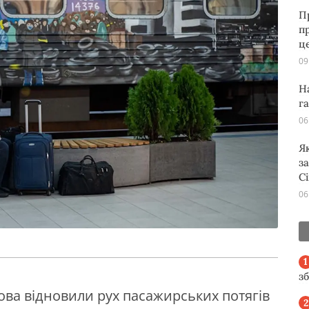
П
п
ц
09
Н
г
06
Я
з
С
06
з
ова відновили рух пасажирських потягів