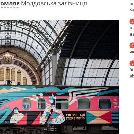
домляє
Молдовська залізниця.
п
м
н
н
я
б
в