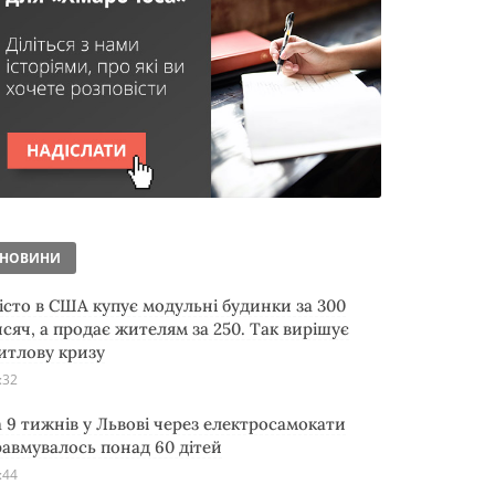
НОВИНИ
істо в США купує модульні будинки за 300
исяч, а продає жителям за 250. Так вирішує
итлову кризу
:32
а 9 тижнів у Львові через електросамокати
равмувалось понад 60 дітей
:44