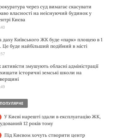
рокуратура через суд вимагає скасувати
раво власності на неіснуючий будинок у
ентрі Києва
:40
а даху Київського ЖК буде «парк» площею в 1
а. Це буде найбільший подібний в місті
:57
к активісти змушують обласні адміністрації
ахищати історичні земські школи на
іверщині
:49
ПОПУЛЯРНЕ
У Києві нарешті здали в експлуатацію ЖК,
будований 12 років тому
Під Києвом хочуть створити центр