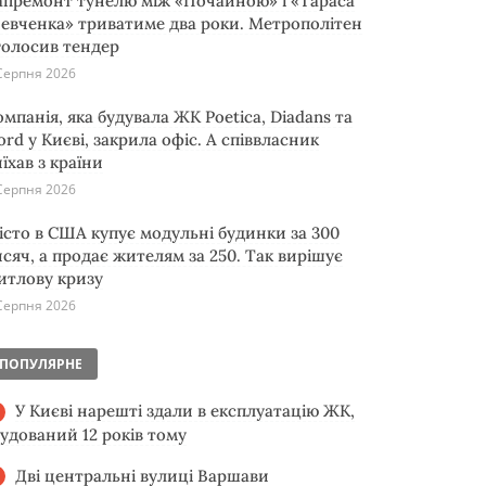
апремонт тунелю між «Почайною» і «Тараса
евченка» триватиме два роки. Метрополітен
голосив тендер
Серпня 2026
омпанія, яка будувала ЖК Poetica, Diadans та
ord у Києві, закрила офіс. А співвласник
їхав з країни
Серпня 2026
істо в США купує модульні будинки за 300
исяч, а продає жителям за 250. Так вирішує
итлову кризу
Серпня 2026
ПОПУЛЯРНЕ
У Києві нарешті здали в експлуатацію ЖК,
будований 12 років тому
Дві центральні вулиці Варшави