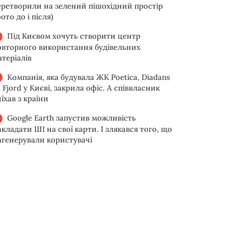
еретворили на зелений пішохідний простір
ото до і після)
Під Києвом хочуть створити центр
овторного використання будівельних
атеріалів
Компанія, яка будувала ЖК Poetica, Diadans
 Fjord у Києві, закрила офіс. А співвласник
їхав з країни
Google Earth запустив можливість
акладати ШІ на свої карти. І злякався того, що
агенерували користувачі