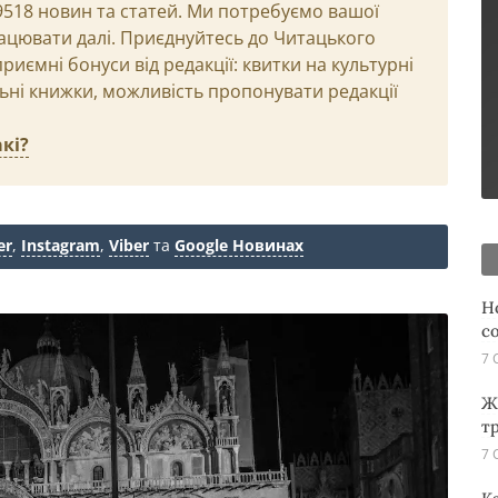
29518 новин та статей. Ми потребуємо вашої
ацювати далі. Приєднуйтесь до Читацького
иємні бонуси від редакції: квитки на культурні
льні книжки, можливість пропонувати редакції
кі?
er
,
Instagram
,
Viber
та
Google Новинах
Н
с
7 
Ж
т
7 