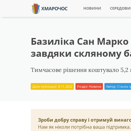
НОВИНИ
СЕРЕДОВ
Базиліка Сан Марко
завдяки скляному б
Тимчасове рішення коштувало 5,2 
Дата публікації: 8.11.2022
Розділ:
Новини
Автор:
Стасюк 
Зроби добру справу і отримуй винаг
Нам як ніколи потрібна ваша підтримка.