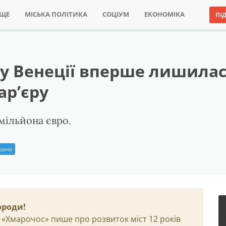
ИЩЕ
МІСЬКА ПОЛІТИКА
СОЦІУМ
ЕКОНОМІКА
ПІ
 у Венеції вперше лишила
ар’єру
мільйона євро.
Ірина
ороди!
 «Хмарочос» пише про розвиток міст 12 років