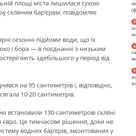
льній площі міста лишилася сухою
п
(ф
у скляним бар’єрам, повідомляє
п
м
рні сезонні підйоми води, що їх
око і бора — в поєднанні з низьким
та
стерігають здебільшого у період від
ви
н
н
явся на 95 сантиметрів і, відповідно,
ягала 10-20 сантиметрів.
ею встановили 130-сантиметрові скляні
а євро. Це тимчасове рішення, доки не
стему водних бар’єрів, змонтованих у