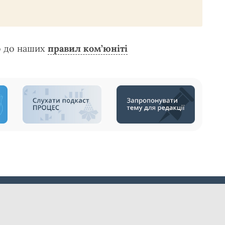
о до наших
правил ком’юніті