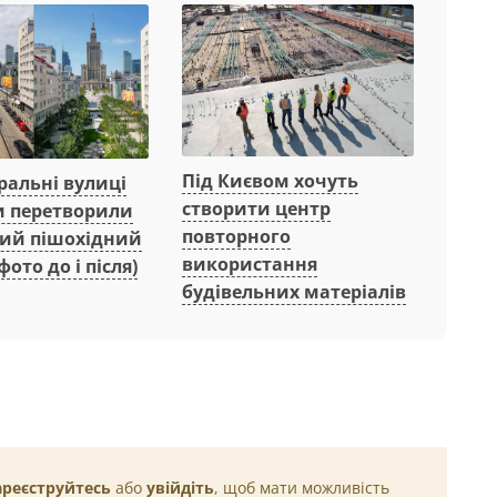
Під Києвом хочуть
ральні вулиці
створити центр
 перетворили
повторного
ний пішохідний
використання
фото до і після)
будівельних матеріалів
ареєструйтесь
або
увійдіть
, щоб мати можливість