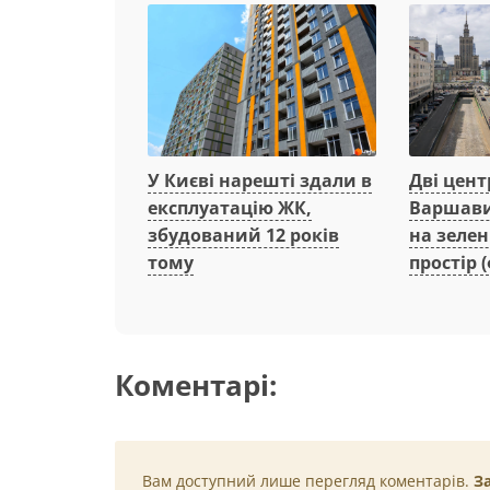
Дві цент
У Києві нарешті здали в
Варшави
експлуатацію ЖК,
на зеле
збудований 12 років
простір (
тому
Коментарі:
Вам доступний лише перегляд коментарів.
З