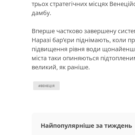
трьох стратегічних місцях Венеці
дамбу.
Вперше частково завершену систем
Наразі бар’єри піднімають, коли п
підвищення рівня води щонайенше 
міста таки опиняються підтоплени
великий, як раніше.
#ВЕНЕЦІЯ
Найпопулярніше за тиждень