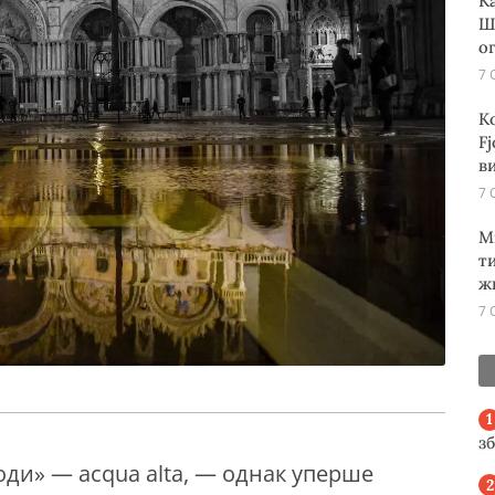
К
Ш
о
7 
К
Fj
ви
7 
М
т
ж
7 
з
води» — acqua alta, — однак уперше