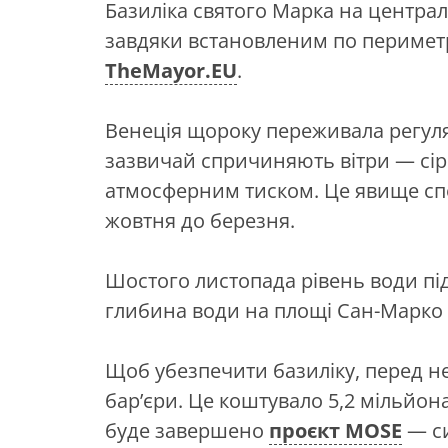
Базиліка святого Марка на центра
завдяки встановленим по периметр
TheMayor.EU
.
Венеція щороку переживала регуля
зазвичай спричиняють вітри — сір
атмосферним тиском. Це явище спо
жовтня до березня.
Шостого листопада рівень води підн
глибина води на площі Сан-Марко с
Щоб убезпечити базиліку, перед н
бар’єри. Це коштувало 5,2 мільйон
буде завершено
проєкт MOSE
— си