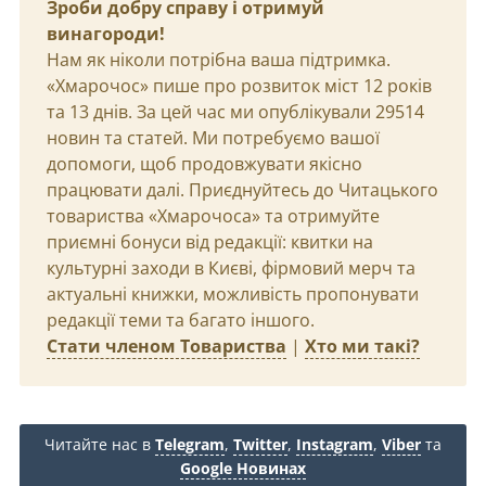
Зроби добру справу і отримуй
винагороди!
Нам як ніколи потрібна ваша підтримка.
«Хмарочос» пише про розвиток міст 12 років
та 13 днів. За цей час ми опублікували 29514
новин та статей. Ми потребуємо вашої
допомоги, щоб продовжувати якісно
працювати далі. Приєднуйтесь до Читацького
товариства «Хмарочоса» та отримуйте
приємні бонуси від редакції: квитки на
культурні заходи в Києві, фірмовий мерч та
актуальні книжки, можливість пропонувати
редакції теми та багато іншого.
Стати членом Товариства
|
Хто ми такі?
Читайте нас в
Telegram
,
Twitter
,
Instagram
,
Viber
та
Google Новинах