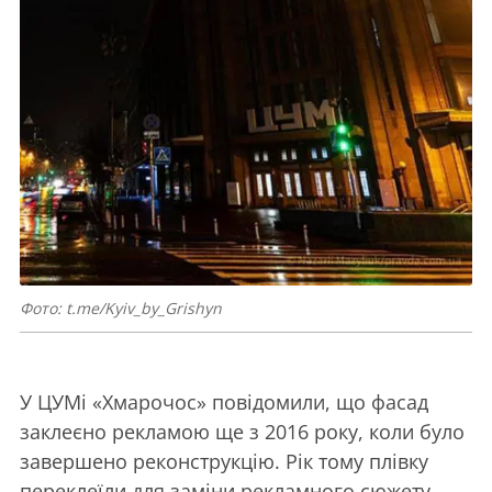
Фото: t.me/Kyiv_by_Grishyn
У ЦУМі «Хмарочос» повідомили, що фасад
заклеєно рекламою ще з 2016 року, коли було
завершено реконструкцію. Рік тому плівку
переклеїли для заміни рекламного сюжету.