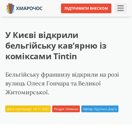
ПІДТРИМАТИ ВНЕСКОМ
У Києві відкрили
бельгійську кав’ярню із
коміксами Tintin
Бельгійську франшизу відкрили на розі
вулиць Олеся Гончара та Великої
Житомирської.
Дата публікації: 10.11.2022
Розділ:
Новини
Автор:
Крутько Дар'я