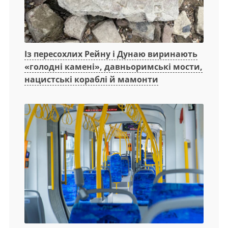
Із пересохлих Рейну і Дунаю виринають
«голодні камені», давньоримські мости,
нацистські кораблі й мамонти