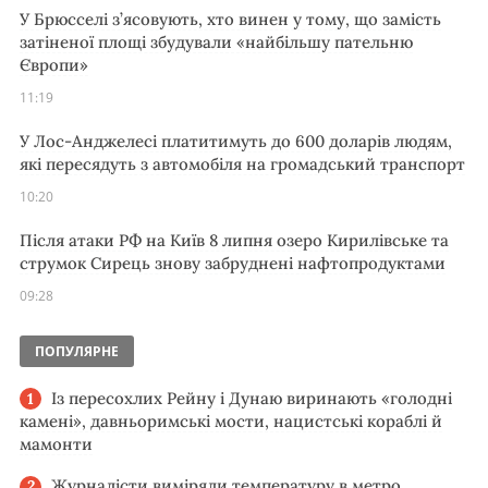
У Брюсселі з’ясовують, хто винен у тому, що замість
затіненої площі збудували «найбільшу пательню
Європи»
11:19
У Лос-Анджелесі платитимуть до 600 доларів людям,
які пересядуть з автомобіля на громадський транспорт
10:20
Після атаки РФ на Київ 8 липня озеро Кирилівське та
струмок Сирець знову забруднені нафтопродуктами
09:28
ПОПУЛЯРНЕ
Із пересохлих Рейну і Дунаю виринають «голодні
камені», давньоримські мости, нацистські кораблі й
мамонти
Журналісти виміряли температуру в метро,