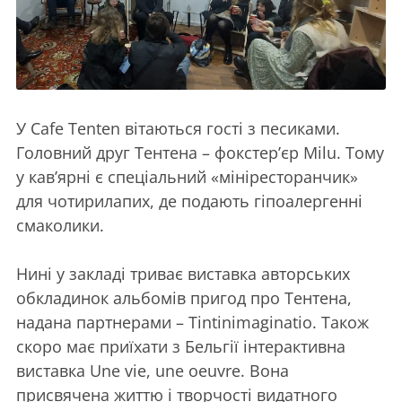
У Cafe Tenten вітаються гості з песиками.
Головний друг Тентена – фокстер’єр Milu. Тому
у кав’ярні є спеціальний «мініресторанчик»
для чотирилапих, де подають гіпоалергенні
смаколики.
Нині у закладі триває виставка авторських
обкладинок альбомів пригод про Тентена,
надана партнерами – Tintinimaginatio. Також
скоро має приїхати з Бельгії інтерактивна
виставка Une vie, une oeuvre. Вона
присвячена життю і творчості видатного