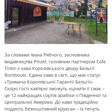
За словами Івана Рябчого, засновника
видавництва Pinzel, головним партнером Cafе
Tintin є кава Королівського двору Бельгії
Rombouts. Єдина кава в світі, що має статус
«Тримача Королівської Гарантії Бельгії».
Скоро гості кав’ярні зможуть оцінити її смак –
це 12 найкращих сортів арабіки з Південної та
Центральної Америки. До кави традиційно
подають безкоштовний круасан – їх печуть