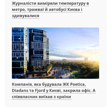
Журналісти виміряли температуру в
метро, трамваї й автобусі Києва і
здивувалися
Компанія, яка будувала ЖК Poetica,
Diadans та Fjord у Києві, закрила офіс. А
співвласник виїхав з країни