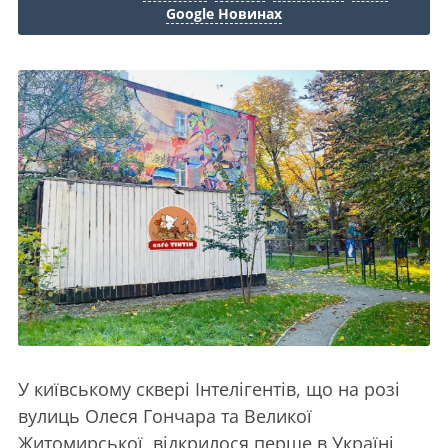
Google Новинах
У київському сквері Інтелігентів, що на розі
вулиць Олеся Гончара та Великої
Житомирської, відкрилося перше в Україні