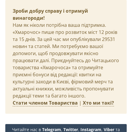
Зроби добру справу і отримуй
винагороди!
Нам як ніколи потрібна ваша підтримка.
«Хмарочос» пише про розвиток міст 12 років
та 15 днів. За цей час ми опублікували 29531
новин та статей. Ми потребуємо вашої
допомоги, щоб продовжувати якісно
працювати далі. Приєднуйтесь до Читацького
товариства «Хмарочоса» та отримуйте
приємні бонуси від редакції: квитки на
культурні заходи в Києві, фірмовий мерч та
актуальні книжки, можливість пропонувати
редакції теми та багато іншого.
Стати членом Товариства
|
Хто ми такі?
Читайте нас в
Telegram
,
Twitter
,
Instagram
,
Viber
та