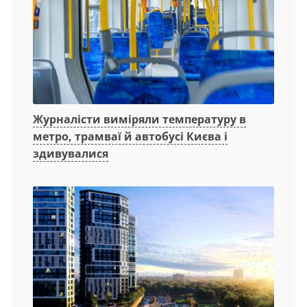
Журналісти виміряли температуру в
метро, трамваї й автобусі Києва і
здивувалися