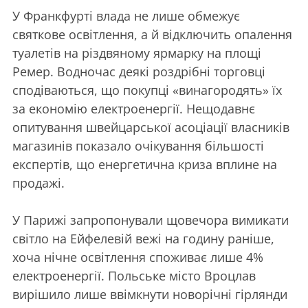
У Франкфурті влада не лише обмежує
святкове освітлення, а й відключить опалення
туалетів на різдвяному ярмарку на площі
Ремер. Водночас деякі роздрібні торговці
сподіваються, що покупці «винагородять» їх
за економію електроенергії. Нещодавнє
опитування швейцарської асоціації власників
магазинів показало очікування більшості
експертів, що енергетична криза вплине на
продажі.
У Парижі запропонували щовечора вимикати
світло на Ейфелевій вежі на годину раніше,
хоча нічне освітлення споживає лише 4%
електроенергії. Польське місто Вроцлав
вирішило лише ввімкнути новорічні гірлянди