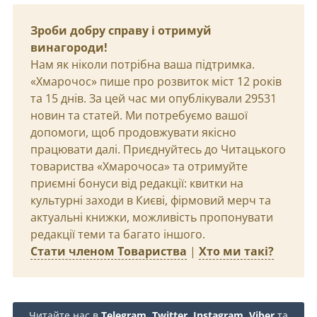
Зроби добру справу і отримуй
винагороди!
Нам як ніколи потрібна ваша підтримка.
«Хмарочос» пише про розвиток міст 12 років
та 15 днів. За цей час ми опублікували 29531
новин та статей. Ми потребуємо вашої
допомоги, щоб продовжувати якісно
працювати далі. Приєднуйтесь до Читацького
товариства «Хмарочоса» та отримуйте
приємні бонуси від редакції: квитки на
культурні заходи в Києві, фірмовий мерч та
актуальні книжки, можливість пропонувати
редакції теми та багато іншого.
Стати членом Товариства
|
Хто ми такі?
Читайте нас в
Telegram
,
Twitter
,
Instagram
,
Viber
та