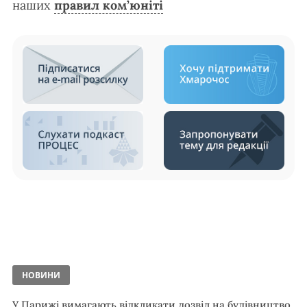
наших
правил ком’юніті
НОВИНИ
У Парижі вимагають відкликати дозвіл на будівництво