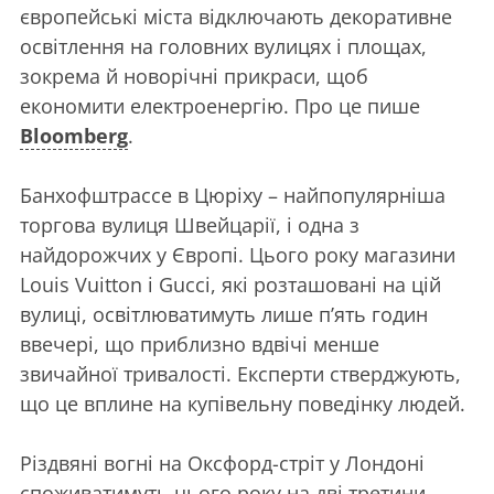
європейські міста відключають декоративне
освітлення на головних вулицях і площах,
зокрема й новорічні прикраси, щоб
економити електроенергію. Про це пише
Bloomberg
.
Банхофштрассе в Цюріху – найпопулярніша
торгова вулиця Швейцарії, і одна з
найдорожчих у Європі. Цього року магазини
Louis Vuitton і Gucci, які розташовані на цій
вулиці, освітлюватимуть лише п’ять годин
ввечері, що приблизно вдвічі менше
звичайної тривалості. Експерти стверджують,
що це вплине на купівельну поведінку людей.
Різдвяні вогні на Оксфорд-стріт у Лондоні
споживатимуть цього року на дві третини