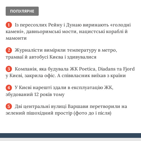
ПОПУЛЯРНЕ
Із пересохлих Рейну і Дунаю виринають «голодні
камені», давньоримські мости, нацистські кораблі й
мамонти
Журналісти виміряли температуру в метро,
трамваї й автобусі Києва і здивувалися
Компанія, яка будувала ЖК Poetica, Diadans та Fjord
у Києві, закрила офіс. А співвласник виїхав з країни
У Києві нарешті здали в експлуатацію ЖК,
збудований 12 років тому
Дві центральні вулиці Варшави перетворили на
зелений пішохідний простір (фото до і після)