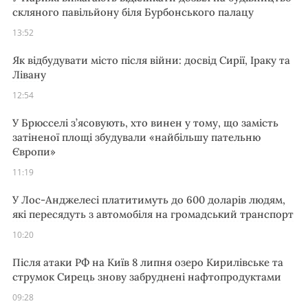
скляного павільйону біля Бурбонського палацу
13:52
Як відбудувати місто після війни: досвід Сирії, Іраку та
Лівану
12:54
У Брюсселі з’ясовують, хто винен у тому, що замість
затіненої площі збудували «найбільшу пательню
Європи»
11:19
У Лос-Анджелесі платитимуть до 600 доларів людям,
які пересядуть з автомобіля на громадський транспорт
10:20
Після атаки РФ на Київ 8 липня озеро Кирилівське та
струмок Сирець знову забруднені нафтопродуктами
09:28