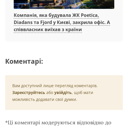
Компанія, яка будувала ЖК Poetica,
Diadans та Fjord у Києві, закрила офіс. А
співвласник виїхав з країни
Коментарі:
Вам доступний лише перегляд коментарів.
Зареєструйтесь
або
увійдіть
, щоб мати
можливість додавати свої думки.
*Ці коментарі модеруються відповідно до