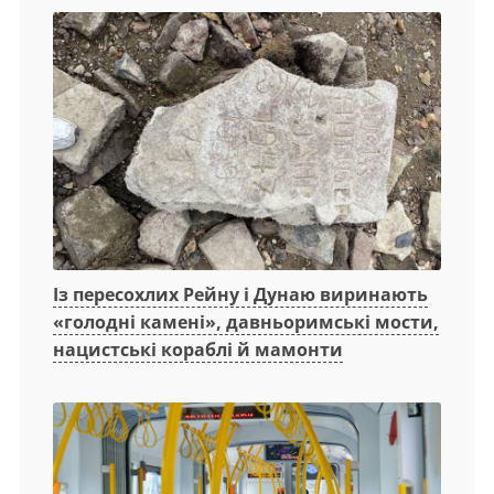
Із пересохлих Рейну і Дунаю виринають
«голодні камені», давньоримські мости,
нацистські кораблі й мамонти